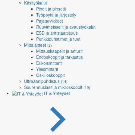
Käsityökalut
Pihdit ja pinsetit
Työpöytä ja järjestely
Pajatarvikkeet
Ruuvimeisselit ja avaustyökalut
ESD ja antistaattisuus
Penkkipuristimet ja tuet
Mittalaitteet
(2)
Mittauskaapelit ja anturit
Endoskoopit ja tarkastus
Erikoismittarit
Yleismittarit
Oskilloskooppit
Ultraäänipuhdistus
(14)
Suurennuslasit ja mikroskoopit
(19)
IT & Yhteydet