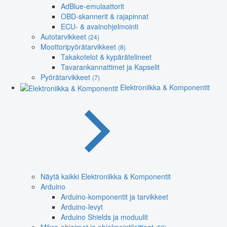
AdBlue-emulaattorit
OBD-skannerit & rajapinnat
ECU- & avainohjelmointi
Autotarvikkeet
(24)
Moottoripyörätarvikkeet
(8)
Takakotelot & kypärätelineet
Tavarankannattimet ja Kapselit
Pyörätarvikkeet
(7)
Elektroniikka & Komponentit
Näytä kaikki Elektroniikka & Komponentit
Arduino
Arduino-komponentit ja tarvikkeet
Arduino-levyt
Arduino Shields ja moduulit