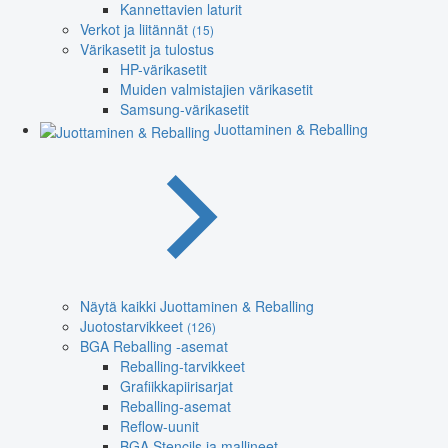
Kannettavien laturit
Verkot ja liitännät
(15)
Värikasetit ja tulostus
HP-värikasetit
Muiden valmistajien värikasetit
Samsung-värikasetit
Juottaminen & Reballing
Näytä kaikki Juottaminen & Reballing
Juotostarvikkeet
(126)
BGA Reballing -asemat
Reballing-tarvikkeet
Grafiikkapiirisarjat
Reballing-asemat
Reflow-uunit
BGA Stencils ja mallineet