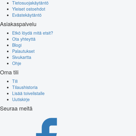
Tietosuojakäytäntö
Yleiset ostoehdot
Evästekäytäntö
Asiakaspalvelu
Etkö löydä mitä etsit?
Ota yhteyttä
Blogi
Palautukset
Sivukartta
Ohje
Oma tili
Tili
Tilaushistoria
Lisää toivelistalle
Uutiskirje
Seuraa meitä