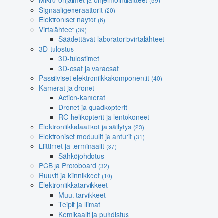
Mikro-ohjaimet ja ohjelmointilaitteet
(59)
Signaaligeneraattorit
(20)
Elektroniset näytöt
(6)
Virtalähteet
(39)
Säädettävät laboratoriovirtalähteet
3D-tulostus
3D-tulostimet
3D-osat ja varaosat
Passiiviset elektroniikkakomponentit
(40)
Kamerat ja dronet
Action-kamerat
Dronet ja quadkopterit
RC-helikopterit ja lentokoneet
Elektroniikkalaatikot ja säilytys
(23)
Elektroniset moduulit ja anturit
(31)
Liittimet ja terminaalit
(37)
Sähköjohdotus
PCB ja Protoboard
(32)
Ruuvit ja kiinnikkeet
(10)
Elektroniikkatarvikkeet
Muut tarvikkeet
Teipit ja liimat
Kemikaalit ja puhdistus