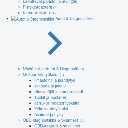
Ladattavat paristot ja akut
(39)
Pistokeadapterit
(7)
Kamera-akut
(134)
Autot & Diagnostiikka
Näytä kaikki Autot & Diagnostiikka
Mekaanikkotyökalut
(1)
Ilmastointi ja jäähdytys
Jakopää ja jakelu
Ulosvetäjät ja kompressorit
Tunkit ja nostimet
Jarru- ja moottorityökalut
Erikoisautotyökalut
Avaimet ja hylsyt
OBD-diagnostiikka & Skannerit
(6)
OBD-kaapelit & sovittimet