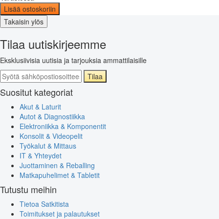
Lisää ostoskoriin
Takaisin ylös
Tilaa uutiskirjeemme
Eksklusiivisia uutisia ja tarjouksia ammattilaisille
Tilaa
Suositut kategoriat
Akut & Laturit
Autot & Diagnostiikka
Elektroniikka & Komponentit
Konsolit & Videopelit
Työkalut & Mittaus
IT & Yhteydet
Juottaminen & Reballing
Matkapuhelimet & Tabletit
Tutustu meihin
Tietoa Satkitista
Toimitukset ja palautukset