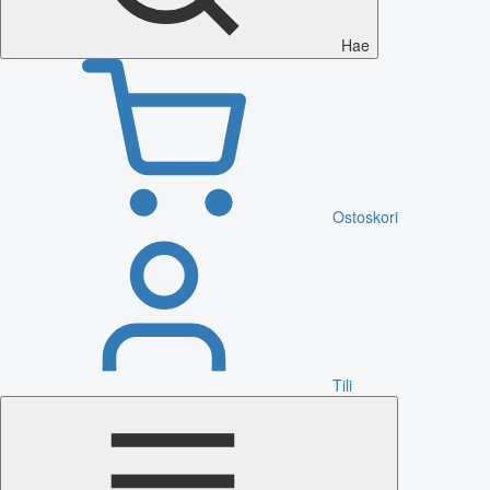
Hae
Ostoskori
Tili