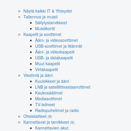
Näytä kaikki IT & Yhteydet
Tallennus ja muisti
Säilytystarvikkeet
Muistikortit
Kaapelit ja sovittimet
Ääni- ja videosovittimet
USB-sovittimet ja liitännät
Ääni- ja videokaapelit
USB- ja datakaapelit
Muut kaapelit
Virtakaapelit
Viestintä ja ääni
Kuulokkeet ja ääni
LNB ja satelliittivastaanottimet
Kaukosäätimet
Mediasoittimet
TV-telineet
Radiopuhelimet ja radio
Oheislaitteet
(9)
Kannettavat ja tarvikkeet
(6)
Kannettavien akut