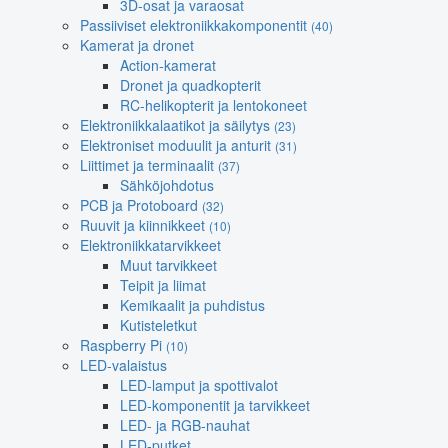
3D-osat ja varaosat
Passiiviset elektroniikkakomponentit
(40)
Kamerat ja dronet
Action-kamerat
Dronet ja quadkopterit
RC-helikopterit ja lentokoneet
Elektroniikkalaatikot ja säilytys
(23)
Elektroniset moduulit ja anturit
(31)
Liittimet ja terminaalit
(37)
Sähköjohdotus
PCB ja Protoboard
(32)
Ruuvit ja kiinnikkeet
(10)
Elektroniikkatarvikkeet
Muut tarvikkeet
Teipit ja liimat
Kemikaalit ja puhdistus
Kutisteletkut
Raspberry Pi
(10)
LED-valaistus
LED-lamput ja spottivalot
LED-komponentit ja tarvikkeet
LED- ja RGB-nauhat
LED-putket