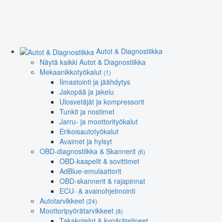
Autot & Diagnostiikka
Näytä kaikki Autot & Diagnostiikka
Mekaanikkotyökalut
(1)
Ilmastointi ja jäähdytys
Jakopää ja jakelu
Ulosvetäjät ja kompressorit
Tunkit ja nostimet
Jarru- ja moottorityökalut
Erikoisautotyökalut
Avaimet ja hylsyt
OBD-diagnostiikka & Skannerit
(6)
OBD-kaapelit & sovittimet
AdBlue-emulaattorit
OBD-skannerit & rajapinnat
ECU- & avainohjelmointi
Autotarvikkeet
(24)
Moottoripyörätarvikkeet
(8)
Takakotelot & kypärätelineet