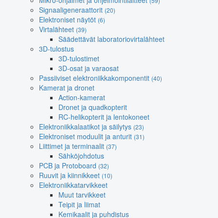
Mikro-ohjaimet ja ohjelmointilaitteet
(59)
Signaaligeneraattorit
(20)
Elektroniset näytöt
(6)
Virtalähteet
(39)
Säädettävät laboratoriovirtalähteet
3D-tulostus
3D-tulostimet
3D-osat ja varaosat
Passiiviset elektroniikkakomponentit
(40)
Kamerat ja dronet
Action-kamerat
Dronet ja quadkopterit
RC-helikopterit ja lentokoneet
Elektroniikkalaatikot ja säilytys
(23)
Elektroniset moduulit ja anturit
(31)
Liittimet ja terminaalit
(37)
Sähköjohdotus
PCB ja Protoboard
(32)
Ruuvit ja kiinnikkeet
(10)
Elektroniikkatarvikkeet
Muut tarvikkeet
Teipit ja liimat
Kemikaalit ja puhdistus