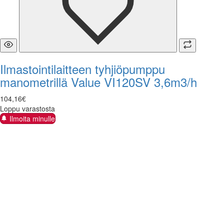
Ilmastointilaitteen tyhjiöpumppu
manometrillä Value VI120SV 3,6m3/h
104
,
16
€
Loppu varastosta
Ilmoita minulle