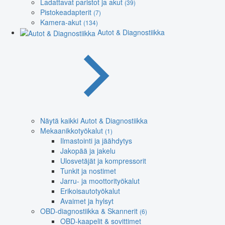
Ladattavat paristot ja akut
(39)
Pistokeadapterit
(7)
Kamera-akut
(134)
Autot & Diagnostiikka
Näytä kaikki Autot & Diagnostiikka
Mekaanikkotyökalut
(1)
Ilmastointi ja jäähdytys
Jakopää ja jakelu
Ulosvetäjät ja kompressorit
Tunkit ja nostimet
Jarru- ja moottorityökalut
Erikoisautotyökalut
Avaimet ja hylsyt
OBD-diagnostiikka & Skannerit
(6)
OBD-kaapelit & sovittimet