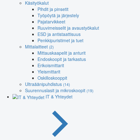
Käsityökalut
Pihdit ja pinsetit
Työpöytä ja järjestely
Pajatarvikkeet
Ruuvimeisselit ja avaustyökalut
ESD ja antistaattisuus
Penkkipuristimet ja tuet
Mittalaitteet
(2)
Mittauskaapelit ja anturit
Endoskoopit ja tarkastus
Erikoismittarit
Yleismittarit
Oskilloskooppit
Ultraäänipuhdistus
(14)
Suurennuslasit ja mikroskoopit
(19)
IT & Yhteydet