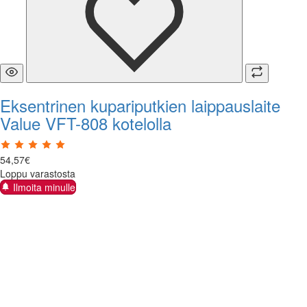
Eksentrinen kupariputkien laippauslaite
Value VFT-808 kotelolla
54
,
57
€
Loppu varastosta
Ilmoita minulle