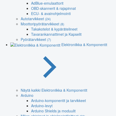
AdBlue-emulaattorit
OBD-skannerit & rajapinnat
ECU- & avainohjelmointi
Autotarvikkeet
(24)
Moottoripyörätarvikkeet
(8)
Takakotelot & kypärätelineet
Tavarankannattimet ja Kapselit
Pyörätarvikkeet
(7)
Elektroniikka & Komponentit
Näytä kaikki Elektroniikka & Komponentit
Arduino
Arduino-komponentit ja tarvikkeet
Arduino-levyt
Arduino Shields ja moduulit