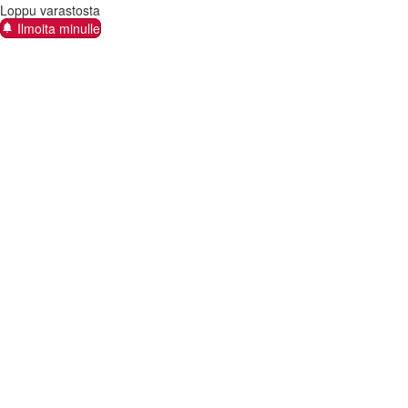
Loppu varastosta
Ilmoita minulle