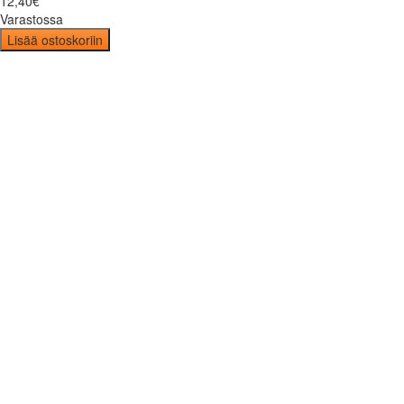
12
,
40
€
Varastossa
Lisää ostoskoriin