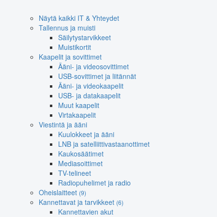
Näytä kaikki IT & Yhteydet
Tallennus ja muisti
Säilytystarvikkeet
Muistikortit
Kaapelit ja sovittimet
Ääni- ja videosovittimet
USB-sovittimet ja liitännät
Ääni- ja videokaapelit
USB- ja datakaapelit
Muut kaapelit
Virtakaapelit
Viestintä ja ääni
Kuulokkeet ja ääni
LNB ja satelliittivastaanottimet
Kaukosäätimet
Mediasoittimet
TV-telineet
Radiopuhelimet ja radio
Oheislaitteet
(9)
Kannettavat ja tarvikkeet
(6)
Kannettavien akut