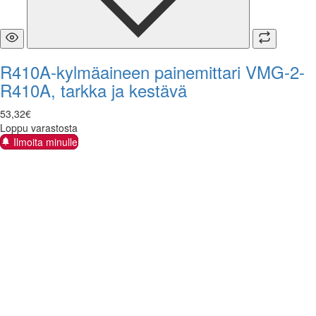
R410A-kylmäaineen painemittari VMG-2-
R410A, tarkka ja kestävä
53
,
32
€
Loppu varastosta
Ilmoita minulle