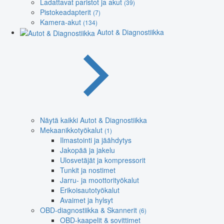
Ladattavat paristot ja akut
(39)
Pistokeadapterit
(7)
Kamera-akut
(134)
Autot & Diagnostiikka
Näytä kaikki Autot & Diagnostiikka
Mekaanikkotyökalut
(1)
Ilmastointi ja jäähdytys
Jakopää ja jakelu
Ulosvetäjät ja kompressorit
Tunkit ja nostimet
Jarru- ja moottorityökalut
Erikoisautotyökalut
Avaimet ja hylsyt
OBD-diagnostiikka & Skannerit
(6)
OBD-kaapelit & sovittimet