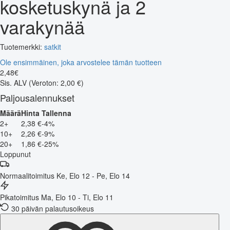
kosketuskynä ja 2
varakynää
Tuotemerkki:
satkit
Ole ensimmäinen, joka arvostelee tämän tuotteen
2
,
48
€
Sis. ALV
(Veroton: 2,00 €)
Paljousalennukset
Määrä
Hinta
Tallenna
2+
2,38 €
-4%
10+
2,26 €
-9%
20+
1,86 €
-25%
Loppunut
Normaalitoimitus
Ke, Elo 12 - Pe, Elo 14
Pikatoimitus
Ma, Elo 10 - Ti, Elo 11
30 päivän palautusoikeus