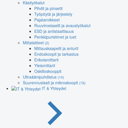
Käsityökalut
Pihdit ja pinsetit
Työpöytä ja järjestely
Pajatarvikkeet
Ruuvimeisselit ja avaustyökalut
ESD ja antistaattisuus
Penkkipuristimet ja tuet
Mittalaitteet
(2)
Mittauskaapelit ja anturit
Endoskoopit ja tarkastus
Erikoismittarit
Yleismittarit
Oskilloskooppit
Ultraäänipuhdistus
(14)
Suurennuslasit ja mikroskoopit
(19)
IT & Yhteydet