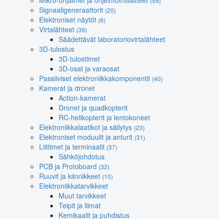
Mikro-ohjaimet ja ohjelmointilaitteet
(59)
Signaaligeneraattorit
(20)
Elektroniset näytöt
(6)
Virtalähteet
(39)
Säädettävät laboratoriovirtalähteet
3D-tulostus
3D-tulostimet
3D-osat ja varaosat
Passiiviset elektroniikkakomponentit
(40)
Kamerat ja dronet
Action-kamerat
Dronet ja quadkopterit
RC-helikopterit ja lentokoneet
Elektroniikkalaatikot ja säilytys
(23)
Elektroniset moduulit ja anturit
(31)
Liittimet ja terminaalit
(37)
Sähköjohdotus
PCB ja Protoboard
(32)
Ruuvit ja kiinnikkeet
(10)
Elektroniikkatarvikkeet
Muut tarvikkeet
Teipit ja liimat
Kemikaalit ja puhdistus