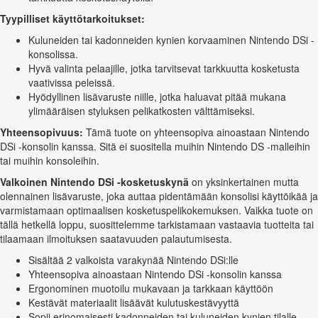
Tyypilliset käyttötarkoitukset:
Kuluneiden tai kadonneiden kynien korvaaminen Nintendo DSi -
konsolissa.
Hyvä valinta pelaajille, jotka tarvitsevat tarkkuutta kosketusta
vaativissa peleissä.
Hyödyllinen lisävaruste niille, jotka haluavat pitää mukana
ylimääräisen styluksen pelikatkosten välttämiseksi.
Yhteensopivuus:
Tämä tuote on yhteensopiva ainoastaan Nintendo
DSi -konsolin kanssa. Sitä ei suositella muihin Nintendo DS -malleihin
tai muihin konsoleihin.
Valkoinen Nintendo DSi -kosketuskynä
on yksinkertainen mutta
olennainen lisävaruste, joka auttaa pidentämään konsolisi käyttöikää ja
varmistamaan optimaalisen kosketuspelikokemuksen. Vaikka tuote on
tällä hetkellä loppu, suosittelemme tarkistamaan vastaavia tuotteita tai
tilaamaan ilmoituksen saatavuuden palautumisesta.
Sisältää 2 valkoista varakynää Nintendo DSi:lle
Yhteensopiva ainoastaan Nintendo DSi -konsolin kanssa
Ergonominen muotoilu mukavaan ja tarkkaan käyttöön
Kestävät materiaalit lisäävät kulutuskestävyyttä
Sopii erinomaisesti kadonneiden tai kuluneiden kynien tilalle