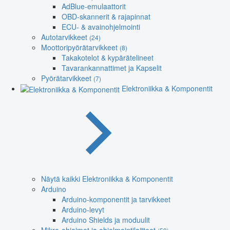
AdBlue-emulaattorit
OBD-skannerit & rajapinnat
ECU- & avainohjelmointi
Autotarvikkeet
(24)
Moottoripyörätarvikkeet
(8)
Takakotelot & kypärätelineet
Tavarankannattimet ja Kapselit
Pyörätarvikkeet
(7)
Elektroniikka & Komponentit
Näytä kaikki Elektroniikka & Komponentit
Arduino
Arduino-komponentit ja tarvikkeet
Arduino-levyt
Arduino Shields ja moduulit