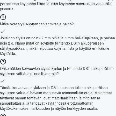
jos painetta käytetään liikaa tai niitä käytetään suositusten vastaisilla
pinnoilla.
Mitkä ovat stylus-kynän tarkat mitat ja paino?
Jokainen stylus on noin 87 mm pitkä ja 5 mm halkaisijaltaan, ja painaa
noin 2 g. Nämä mitat on sovitettu Nintendo DSi:n alkuperäiseen
säilytyspaikkaan, mikä helpottaa kuljettamista ja käyttöä eri-ikäisille
käyttäjille.
Onko näiden korvaavien stylus-kynien ja Nintendo DSi:n alkuperäisen
styluksen välillä toiminnallisia eroja?
Tämän korvaavan styluksen ja DSi:n mukana tulleen alkuperäisen
styluksen välillä ei havaita merkittäviä toiminnallisia eroja. Molemmat
täyttävät saman tehtävän, ovat materiaaleiltaan ja mitoiltansa
samankaltaisia, ja tarjoavat käytännössä erottumattoman
käyttökokemuksen tarkkuuden ja näytön herkkyyden osalta.