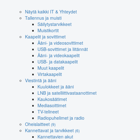
Näytä kaikki IT & Yhteydet
Tallennus ja muisti
Säilytystarvikkeet
Muistikortit
Kaapelit ja sovittimet
Ääni- ja videosovittimet
USB-sovittimet ja liitännät
Ääni- ja videokaapelit
USB- ja datakaapelit
Muut kaapelit
Virtakaapelit
Viestintä ja ääni
Kuulokkeet ja ääni
LNB ja satelliittivastaanottimet
Kaukosäätimet
Mediasoittimet
TV-telineet
Radiopuhelimet ja radio
Oheislaitteet
(9)
Kannettavat ja tarvikkeet
(6)
Kannettavien akut