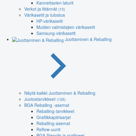
Kannettavien laturit
Verkot ja liitännät
(15)
Värikasetit ja tulostus
HP-värikasetit
Muiden valmistajien värikasetit
Samsung-värikasetit
Juottaminen & Reballing
Näytä kaikki Juottaminen & Reballing
Juotostarvikkeet
(126)
BGA Reballing -asemat
Reballing-tarvikkeet
Grafiikkapiirisarjat
Reballing-asemat
Reflow-uunit
BGA Stencils ja mallineet