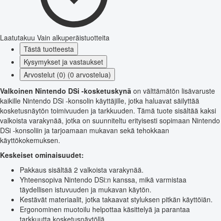
Laatutakuu
Vain alkuperäistuotteita
Tästä tuotteesta
Kysymykset ja vastaukset
Arvostelut (0) (0 arvostelua)
Valkoinen Nintendo DSi -kosketuskynä
on välttämätön lisävaruste
kaikille Nintendo DSi -konsolin käyttäjille, jotka haluavat säilyttää
kosketusnäytön toimivuuden ja tarkkuuden. Tämä tuote sisältää kaksi
valkoista varakynää, jotka on suunniteltu erityisesti sopimaan Nintendo
DSi -konsoliin ja tarjoamaan mukavan sekä tehokkaan
käyttökokemuksen.
Keskeiset ominaisuudet:
Pakkaus sisältää 2 valkoista varakynää.
Yhteensopiva Nintendo DSi:n kanssa, mikä varmistaa
täydellisen istuvuuden ja mukavan käytön.
Kestävät materiaalit, jotka takaavat styluksen pitkän käyttöiän.
Ergonominen muotoilu helpottaa käsittelyä ja parantaa
tarkkuutta kosketusnäytöllä.