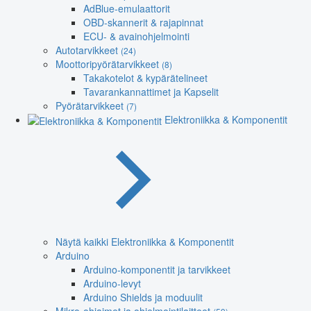
AdBlue-emulaattorit
OBD-skannerit & rajapinnat
ECU- & avainohjelmointi
Autotarvikkeet
(24)
Moottoripyörätarvikkeet
(8)
Takakotelot & kypärätelineet
Tavarankannattimet ja Kapselit
Pyörätarvikkeet
(7)
Elektroniikka & Komponentit
Näytä kaikki Elektroniikka & Komponentit
Arduino
Arduino-komponentit ja tarvikkeet
Arduino-levyt
Arduino Shields ja moduulit