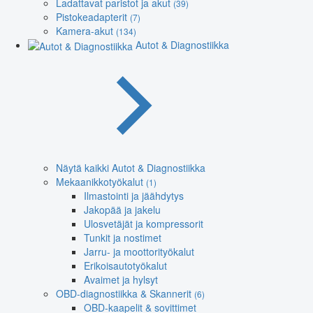
Ladattavat paristot ja akut
(39)
Pistokeadapterit
(7)
Kamera-akut
(134)
Autot & Diagnostiikka
Näytä kaikki Autot & Diagnostiikka
Mekaanikkotyökalut
(1)
Ilmastointi ja jäähdytys
Jakopää ja jakelu
Ulosvetäjät ja kompressorit
Tunkit ja nostimet
Jarru- ja moottorityökalut
Erikoisautotyökalut
Avaimet ja hylsyt
OBD-diagnostiikka & Skannerit
(6)
OBD-kaapelit & sovittimet