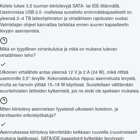
Kotelo tukee 3,5 tuuman kiintolevyjä SATA- tai IDE-liitännällä.
Useimmissa USB 2.0 -malleissa suositeltu enimmäiskapasiteetti on
yleensä 2–4 TB laiteohjelmiston ja virtalähteen rajoitusten vuoksi.
Valmistajan ohjeet kannattaa tarkistaa ennen suuren kapasiteetin
levyjen asentamista.
Mikä on tyypillinen virrankulutus ja mikä on mukana tulevan
virtalähteen teho?
Ulkoinen virtalähde antaa yleensä 12 V ja 2 A (24 W), mikä riittää
useimmille 3,5''-levyille. Kokonaiskulutus riippuu asennetusta levystä,
mutta se harvoin ylittää 15–18 W käytössä. Suositellaan välttämään
suuritehoisten laitteiden kytkemistä, jos ne eivät ole speksien mukaisia.
Miten kiintolevy asennetaan fyysisesti ulkoiseen koteloon, ja
tarvitaanko erikoistyökaluja?
Asennuksessa kiintolevy kiinnitetään kelkkaan ruuveilla (ruuvimeisseli
mukana laatikossa), SATA/IDE-kaapelointi kytketään levytyypin