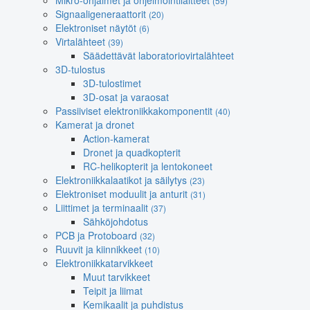
Mikro-ohjaimet ja ohjelmointilaitteet
(59)
Signaaligeneraattorit
(20)
Elektroniset näytöt
(6)
Virtalähteet
(39)
Säädettävät laboratoriovirtalähteet
3D-tulostus
3D-tulostimet
3D-osat ja varaosat
Passiiviset elektroniikkakomponentit
(40)
Kamerat ja dronet
Action-kamerat
Dronet ja quadkopterit
RC-helikopterit ja lentokoneet
Elektroniikkalaatikot ja säilytys
(23)
Elektroniset moduulit ja anturit
(31)
Liittimet ja terminaalit
(37)
Sähköjohdotus
PCB ja Protoboard
(32)
Ruuvit ja kiinnikkeet
(10)
Elektroniikkatarvikkeet
Muut tarvikkeet
Teipit ja liimat
Kemikaalit ja puhdistus