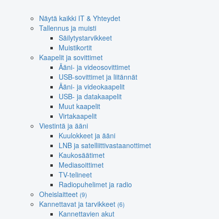
Näytä kaikki IT & Yhteydet
Tallennus ja muisti
Säilytystarvikkeet
Muistikortit
Kaapelit ja sovittimet
Ääni- ja videosovittimet
USB-sovittimet ja liitännät
Ääni- ja videokaapelit
USB- ja datakaapelit
Muut kaapelit
Virtakaapelit
Viestintä ja ääni
Kuulokkeet ja ääni
LNB ja satelliittivastaanottimet
Kaukosäätimet
Mediasoittimet
TV-telineet
Radiopuhelimet ja radio
Oheislaitteet
(9)
Kannettavat ja tarvikkeet
(6)
Kannettavien akut