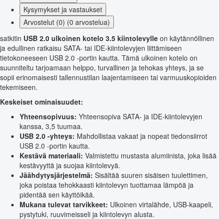
Kysymykset ja vastaukset
Arvostelut (0) (0 arvostelua)
satkitin
USB 2.0 ulkoinen kotelo 3.5 kiintolevylle
on käytännöllinen
ja edullinen ratkaisu SATA- tai IDE-kiintolevyjen liittämiseen
tietokoneeseen USB 2.0 -portin kautta. Tämä ulkoinen kotelo on
suunniteltu tarjoamaan helppo, turvallinen ja tehokas yhteys, ja se
sopii erinomaisesti tallennustilan laajentamiseen tai varmuuskopioiden
tekemiseen.
Keskeiset ominaisuudet:
Yhteensopivuus:
Yhteensopiva SATA- ja IDE-kiintolevyjen
kanssa, 3,5 tuumaa.
USB 2.0 -yhteys:
Mahdollistaa vakaat ja nopeat tiedonsiirrot
USB 2.0 -portin kautta.
Kestävä materiaali:
Valmistettu mustasta alumiinista, joka lisää
kestävyyttä ja suojaa kiintolevyä.
Jäähdytysjärjestelmä:
Sisältää suuren sisäisen tuulettimen,
joka poistaa tehokkaasti kiintolevyn tuottamaa lämpöä ja
pidentää sen käyttöikää.
Mukana tulevat tarvikkeet:
Ulkoinen virtalähde, USB-kaapeli,
pystytuki, ruuvimeisseli ja kiintolevyn alusta.