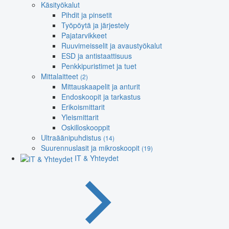
Käsityökalut
Pihdit ja pinsetit
Työpöytä ja järjestely
Pajatarvikkeet
Ruuvimeisselit ja avaustyökalut
ESD ja antistaattisuus
Penkkipuristimet ja tuet
Mittalaitteet
(2)
Mittauskaapelit ja anturit
Endoskoopit ja tarkastus
Erikoismittarit
Yleismittarit
Oskilloskooppit
Ultraäänipuhdistus
(14)
Suurennuslasit ja mikroskoopit
(19)
IT & Yhteydet