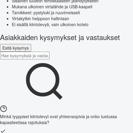
Sisäinen tuuletin tehokkaaseen jäähdytykseen
Mukana ulkoinen virtalähde ja USB-kaapeli
Tarvikkeet: pystytuki ja ruuvimeisseli
Virtakytkin helppoon hallintaan
Ei sisällä kiintolevyä, vain ulkoinen kotelo
Asiakkaiden kysymykset ja vastaukset
Esitä kysymys
Minkä tyyppiset kiintolevyt ovat yhteensopivia ja onko tuetussa
kapasiteetissa rajoituksia?