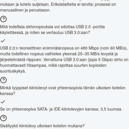
mukaan ja kotelo suljetaan. Erikoislaitteita ei tarvita; prosessi on
manuaalinen ja perustason.
Mitä todellisia siirtonopeuksia voi odottaa USB 2.0 -porttia
käytettäessä, ja miten se vertautuu USB 3.0:aan?
USB 2.0:n teoreettinen enimmäisnopeus on 480 Mbps (noin 60 MB/s),
mutta todellinen nopeus vaihtelee yleensä 25–35 MB/s levystä ja
järjestelmästä riippuen. Verrattuna USB 3.0:aan (jopa 5 Gbps) siirto on
huomattavasti hitaampaa, mikä rajoittaa suurten kopioiden
suorituskykyä.
Minkä tyyppiset kiintolevyt ovat yhteensopivia tämän ulkoisen kotelon
kanssa?
Se on yhteensopiva SATA- ja IDE-kiintolevyjen kanssa, 3,5 tuumaa.
Sisältyykö kiintolevy ulkoisen kotelon mukana?