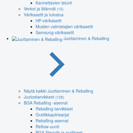
Kannettavien laturit
Verkot ja liitännät
(15)
Värikasetit ja tulostus
HP-värikasetit
Muiden valmistajien värikasetit
Samsung-värikasetit
Juottaminen & Reballing
Näytä kaikki Juottaminen & Reballing
Juotostarvikkeet
(126)
BGA Reballing -asemat
Reballing-tarvikkeet
Grafiikkapiirisarjat
Reballing-asemat
Reflow-uunit
BGA Stencils ja mallineet