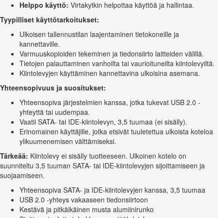
Helppo käyttö:
Virtakytkin helpottaa käyttöä ja hallintaa.
Tyypilliset käyttötarkoitukset:
Ulkoisen tallennustilan laajentaminen tietokoneille ja
kannettaville.
Varmuuskopioiden tekeminen ja tiedonsiirto laitteiden välillä.
Tietojen palauttaminen vanhoilta tai vaurioituneilta kiintolevyiltä.
Kiintolevyjen käyttäminen kannettavina ulkoisina asemana.
Yhteensopivuus ja suositukset:
Yhteensopiva järjestelmien kanssa, jotka tukevat USB 2.0 -
yhteyttä tai uudempaa.
Vaatii SATA- tai IDE-kiintolevyn, 3,5 tuumaa (ei sisälly).
Erinomainen käyttäjille, jotka etsivät tuuletettua ulkoista koteloa
ylikuumenemisen välttämiseksi.
Tärkeää:
Kiintolevy ei sisälly tuotteeseen. Ulkoinen kotelo on
suunniteltu 3,5 tuuman SATA- tai IDE-kiintolevyjen sijoittamiseen ja
suojaamiseen.
Yhteensopiva SATA- ja IDE-kiintolevyjen kanssa, 3,5 tuumaa
USB 2.0 -yhteys vakaaseen tiedonsiirtoon
Kestävä ja pitkäikäinen musta alumiinirunko