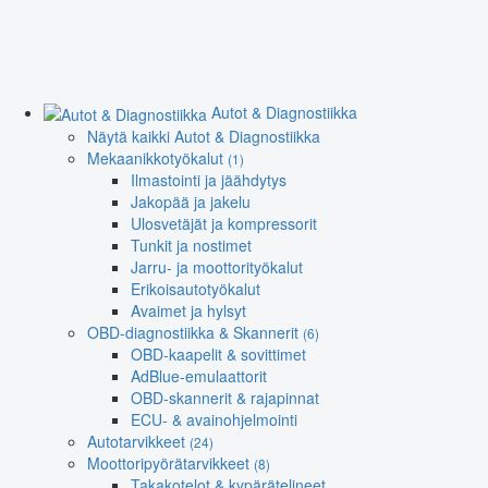
Autot & Diagnostiikka
Näytä kaikki Autot & Diagnostiikka
Mekaanikkotyökalut
(1)
Ilmastointi ja jäähdytys
Jakopää ja jakelu
Ulosvetäjät ja kompressorit
Tunkit ja nostimet
Jarru- ja moottorityökalut
Erikoisautotyökalut
Avaimet ja hylsyt
OBD-diagnostiikka & Skannerit
(6)
OBD-kaapelit & sovittimet
AdBlue-emulaattorit
OBD-skannerit & rajapinnat
ECU- & avainohjelmointi
Autotarvikkeet
(24)
Moottoripyörätarvikkeet
(8)
Takakotelot & kypärätelineet