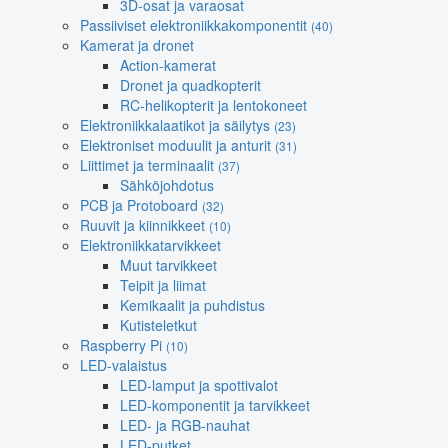
3D-osat ja varaosat
Passiiviset elektroniikkakomponentit
(40)
Kamerat ja dronet
Action-kamerat
Dronet ja quadkopterit
RC-helikopterit ja lentokoneet
Elektroniikkalaatikot ja säilytys
(23)
Elektroniset moduulit ja anturit
(31)
Liittimet ja terminaalit
(37)
Sähköjohdotus
PCB ja Protoboard
(32)
Ruuvit ja kiinnikkeet
(10)
Elektroniikkatarvikkeet
Muut tarvikkeet
Teipit ja liimat
Kemikaalit ja puhdistus
Kutisteletkut
Raspberry Pi
(10)
LED-valaistus
LED-lamput ja spottivalot
LED-komponentit ja tarvikkeet
LED- ja RGB-nauhat
LED-putket