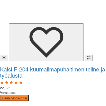
Kaisi F-204 kuumailmapuhaltimen teline ja
työalusta
22
,
32
€
Varastossa
Lisää ostoskoriin