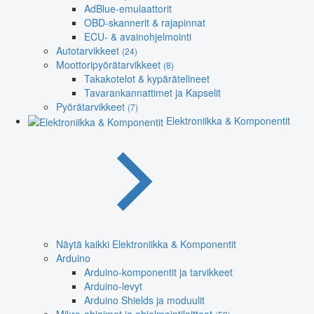
AdBlue-emulaattorit
OBD-skannerit & rajapinnat
ECU- & avainohjelmointi
Autotarvikkeet
(24)
Moottoripyörätarvikkeet
(8)
Takakotelot & kypärätelineet
Tavarankannattimet ja Kapselit
Pyörätarvikkeet
(7)
Elektroniikka & Komponentit
Näytä kaikki Elektroniikka & Komponentit
Arduino
Arduino-komponentit ja tarvikkeet
Arduino-levyt
Arduino Shields ja moduulit