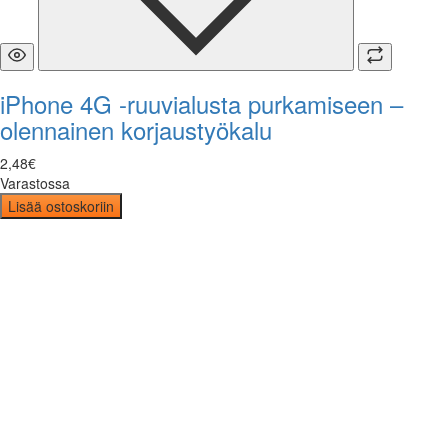
iPhone 4G -ruuvialusta purkamiseen –
olennainen korjaustyökalu
2
,
48
€
Varastossa
Lisää ostoskoriin