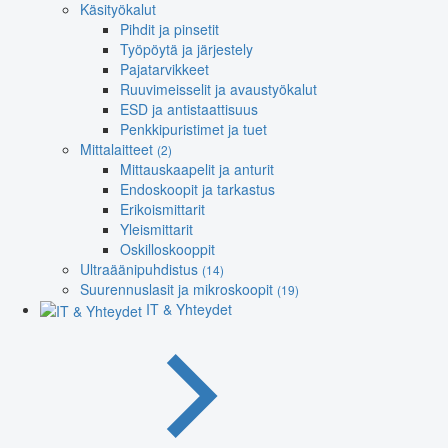
Käsityökalut
Pihdit ja pinsetit
Työpöytä ja järjestely
Pajatarvikkeet
Ruuvimeisselit ja avaustyökalut
ESD ja antistaattisuus
Penkkipuristimet ja tuet
Mittalaitteet
(2)
Mittauskaapelit ja anturit
Endoskoopit ja tarkastus
Erikoismittarit
Yleismittarit
Oskilloskooppit
Ultraäänipuhdistus
(14)
Suurennuslasit ja mikroskoopit
(19)
IT & Yhteydet