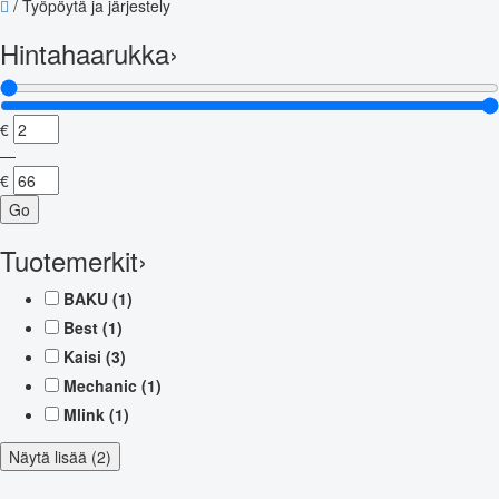
/
Työpöytä ja järjestely
Hintahaarukka
›
€
—
€
Go
Tuotemerkit
›
BAKU
(1)
Best
(1)
Kaisi
(3)
Mechanic
(1)
Mlink
(1)
Näytä lisää (2)