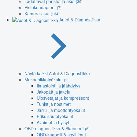
Ladattavat paristot ja akut
(39)
Pistokeadapterit
(7)
Kamera-akut
(134)
Autot & Diagnostiikka
Näytä kaikki Autot & Diagnostiikka
Mekaanikkotyökalut
(1)
Ilmastointi ja jäähdytys
Jakopää ja jakelu
Ulosvetäjät ja kompressorit
Tunkit ja nostimet
Jarru- ja moottorityökalut
Erikoisautotyökalut
Avaimet ja hylsyt
OBD-diagnostiikka & Skannerit
(6)
OBD-kaapelit & sovittimet