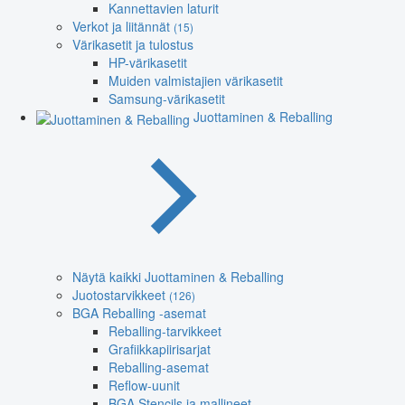
Kannettavien laturit
Verkot ja liitännät
(15)
Värikasetit ja tulostus
HP-värikasetit
Muiden valmistajien värikasetit
Samsung-värikasetit
Juottaminen & Reballing
Näytä kaikki Juottaminen & Reballing
Juotostarvikkeet
(126)
BGA Reballing -asemat
Reballing-tarvikkeet
Grafiikkapiirisarjat
Reballing-asemat
Reflow-uunit
BGA Stencils ja mallineet