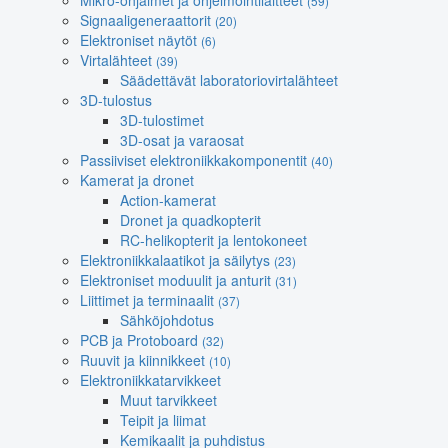
Mikro-ohjaimet ja ohjelmointilaitteet
(59)
Signaaligeneraattorit
(20)
Elektroniset näytöt
(6)
Virtalähteet
(39)
Säädettävät laboratoriovirtalähteet
3D-tulostus
3D-tulostimet
3D-osat ja varaosat
Passiiviset elektroniikkakomponentit
(40)
Kamerat ja dronet
Action-kamerat
Dronet ja quadkopterit
RC-helikopterit ja lentokoneet
Elektroniikkalaatikot ja säilytys
(23)
Elektroniset moduulit ja anturit
(31)
Liittimet ja terminaalit
(37)
Sähköjohdotus
PCB ja Protoboard
(32)
Ruuvit ja kiinnikkeet
(10)
Elektroniikkatarvikkeet
Muut tarvikkeet
Teipit ja liimat
Kemikaalit ja puhdistus