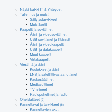
Näytä kaikki IT & Yhteydet
Tallennus ja muisti
Säilytystarvikkeet
Muistikortit
Kaapelit ja sovittimet
Ääni- ja videosovittimet
USB-sovittimet ja liitännät
Ääni- ja videokaapelit
USB- ja datakaapelit
Muut kaapelit
Virtakaapelit
Viestintä ja ääni
Kuulokkeet ja ääni
LNB ja satelliittivastaanottimet
Kaukosäätimet
Mediasoittimet
TV-telineet
Radiopuhelimet ja radio
Oheislaitteet
(9)
Kannettavat ja tarvikkeet
(6)
Kannettavien akut