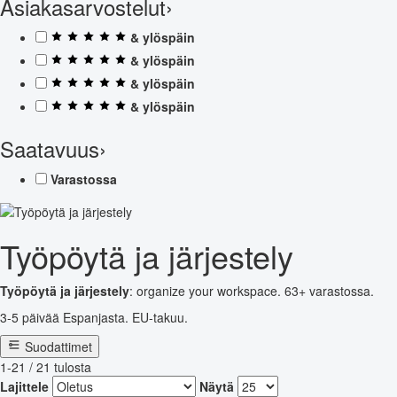
Asiakasarvostelut
›
& ylöspäin
& ylöspäin
& ylöspäin
& ylöspäin
Saatavuus
›
Varastossa
Työpöytä ja järjestely
Työpöytä ja järjestely
: organize your workspace. 63+ varastossa.
3-5 päivää Espanjasta. EU-takuu.
Suodattimet
1-21 / 21 tulosta
Lajittele
Näytä