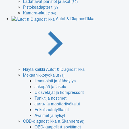
Ladattavat paristot ja akut
(39)
Pistokeadapterit
(7)
Kamera-akut
(134)
Autot & Diagnostiikka
Näytä kaikki Autot & Diagnostiikka
Mekaanikkotyökalut
(1)
Ilmastointi ja jäähdytys
Jakopää ja jakelu
Ulosvetäjät ja kompressorit
Tunkit ja nostimet
Jarru- ja moottorityökalut
Erikoisautotyökalut
Avaimet ja hylsyt
OBD-diagnostiikka & Skannerit
(6)
OBD-kaapelit & sovittimet