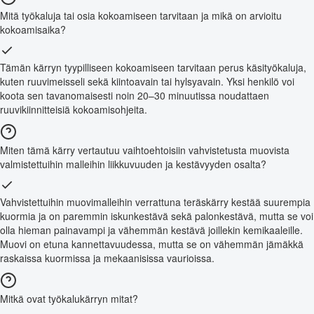
Mitä työkaluja tai osia kokoamiseen tarvitaan ja mikä on arvioitu
kokoamisaika?
Tämän kärryn tyypilliseen kokoamiseen tarvitaan perus käsityökaluja,
kuten ruuvimeisseli sekä kiintoavain tai hylsyavain. Yksi henkilö voi
koota sen tavanomaisesti noin 20–30 minuutissa noudattaen
ruuvikiinnitteisiä kokoamisohjeita.
Miten tämä kärry vertautuu vaihtoehtoisiin vahvistetusta muovista
valmistettuihin malleihin liikkuvuuden ja kestävyyden osalta?
Vahvistettuihin muovimalleihin verrattuna teräskärry kestää suurempia
kuormia ja on paremmin iskunkestävä sekä palonkestävä, mutta se voi
olla hieman painavampi ja vähemmän kestävä joillekin kemikaaleille.
Muovi on etuna kannettavuudessa, mutta se on vähemmän jämäkkä
raskaissa kuormissa ja mekaanisissa vaurioissa.
Mitkä ovat työkalukärryn mitat?