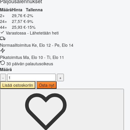
Paljousalennukset
Määrä
Hinta
Tallenna
2+
29,76 €
-2%
24+
27,57 €
-9%
44+
25,93 €
-15%
Varastossa - Lähetetään heti
Normaalitoimitus
Ke, Elo 12 - Pe, Elo 14
Pikatoimitus
Ma, Elo 10 - Ti, Elo 11
30 päivän palautusoikeus
Määrä
-
+
Lisää ostoskoriin
Osta nyt