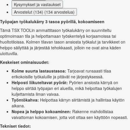
Kysymykset ja vastaukset
Arvostelut (134) (134 arvostelua)
Työpajan työkalukärry 3 tasoa pyörillä, kokoamiseen
Tämä TSX TOOLin ammattitason työkalukärry on suunniteltu
optimoimaan tila ja helpottamaan työskentelyä korjaamoissa tai
huoltotiloissa. Kolmen tilavan tason ansiosta työkalut ja tarvikkeet on
helppo säilyttää ja järjestää tehokkaasti, jolloin ne ovat aina käden
ulottuvilla.
Keskeiset ominaisuudet:
Kolme suurta lastaustasoa:
Tarjoavat runsaasti tilaa
erikokoisille työkaluille ja pitävät ne järjestyksessä.
Helposti liikuteltavat pyörät:
Pyörien ansiosta kärryä on
helppo siirtää työpajan eri alueilla, mikä helpottaa työkalujen
kuljettamista ilman vaivaa.
Työntökahva:
Helpottaa kärryn siirtämistä ja hallintaa käytön
aikana.
Nopea ja helppo kokoaminen:
Rakenne mahdollistaa
vaivattoman kokoamisen, jotta voit ottaa sen käyttöön nopeasti.
Tekniset tiedot: