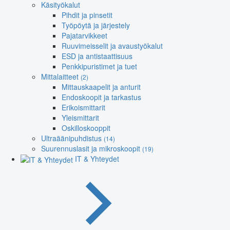
Käsityökalut
Pihdit ja pinsetit
Työpöytä ja järjestely
Pajatarvikkeet
Ruuvimeisselit ja avaustyökalut
ESD ja antistaattisuus
Penkkipuristimet ja tuet
Mittalaitteet
(2)
Mittauskaapelit ja anturit
Endoskoopit ja tarkastus
Erikoismittarit
Yleismittarit
Oskilloskooppit
Ultraäänipuhdistus
(14)
Suurennuslasit ja mikroskoopit
(19)
IT & Yhteydet