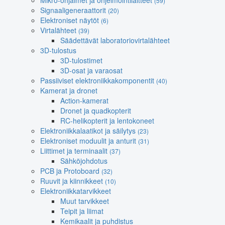
Mikro-ohjaimet ja ohjelmointilaitteet
(59)
Signaaligeneraattorit
(20)
Elektroniset näytöt
(6)
Virtalähteet
(39)
Säädettävät laboratoriovirtalähteet
3D-tulostus
3D-tulostimet
3D-osat ja varaosat
Passiiviset elektroniikkakomponentit
(40)
Kamerat ja dronet
Action-kamerat
Dronet ja quadkopterit
RC-helikopterit ja lentokoneet
Elektroniikkalaatikot ja säilytys
(23)
Elektroniset moduulit ja anturit
(31)
Liittimet ja terminaalit
(37)
Sähköjohdotus
PCB ja Protoboard
(32)
Ruuvit ja kiinnikkeet
(10)
Elektroniikkatarvikkeet
Muut tarvikkeet
Teipit ja liimat
Kemikaalit ja puhdistus