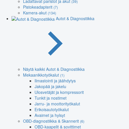
Ladattavat paristot ja akut
(39)
Pistokeadapterit
(7)
Kamera-akut
(134)
Autot & Diagnostiikka
Näytä kaikki Autot & Diagnostiikka
Mekaanikkotyökalut
(1)
Ilmastointi ja jäähdytys
Jakopää ja jakelu
Ulosvetäjät ja kompressorit
Tunkit ja nostimet
Jarru- ja moottorityökalut
Erikoisautotyökalut
Avaimet ja hylsyt
OBD-diagnostiikka & Skannerit
(6)
OBD-kaapelit & sovittimet