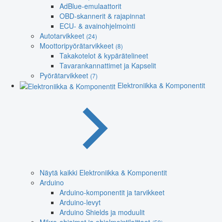
AdBlue-emulaattorit
OBD-skannerit & rajapinnat
ECU- & avainohjelmointi
Autotarvikkeet
(24)
Moottoripyörätarvikkeet
(8)
Takakotelot & kypärätelineet
Tavarankannattimet ja Kapselit
Pyörätarvikkeet
(7)
Elektroniikka & Komponentit
Näytä kaikki Elektroniikka & Komponentit
Arduino
Arduino-komponentit ja tarvikkeet
Arduino-levyt
Arduino Shields ja moduulit