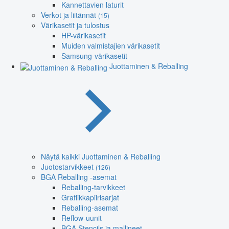
Kannettavien laturit
Verkot ja liitännät
(15)
Värikasetit ja tulostus
HP-värikasetit
Muiden valmistajien värikasetit
Samsung-värikasetit
Juottaminen & Reballing
Näytä kaikki Juottaminen & Reballing
Juotostarvikkeet
(126)
BGA Reballing -asemat
Reballing-tarvikkeet
Grafiikkapiirisarjat
Reballing-asemat
Reflow-uunit
BGA Stencils ja mallineet