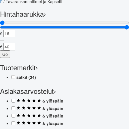
/
Tavarankannattimet ja Kapselit
Hintahaarukka
›
€
—
€
Go
Tuotemerkit
›
satkit
(24)
Asiakasarvostelut
›
& ylöspäin
& ylöspäin
& ylöspäin
& ylöspäin