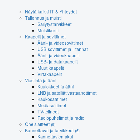
Näytä kaikki IT & Yhteydet
Tallennus ja muisti
Säilytystarvikkeet
Muistikortit
Kaapelit ja sovittimet
Ääni- ja videosovittimet
USB-sovittimet ja liitännät
Ääni- ja videokaapelit
USB- ja datakaapelit
Muut kaapelit
Virtakaapelit
Viestintä ja ääni
Kuulokkeet ja ääni
LNB ja satelliittivastaanottimet
Kaukosäätimet
Mediasoittimet
TV-telineet
Radiopuhelimet ja radio
Oheislaitteet
(9)
Kannettavat ja tarvikkeet
(6)
Kannettavien akut