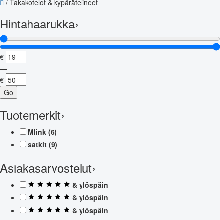
/
Takakotelot & kypärätelineet
Hintahaarukka
›
€
—
€
Go
Tuotemerkit
›
Mlink
(6)
satkit
(9)
Asiakasarvostelut
›
& ylöspäin
& ylöspäin
& ylöspäin