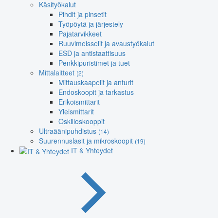
Käsityökalut
Pihdit ja pinsetit
Työpöytä ja järjestely
Pajatarvikkeet
Ruuvimeisselit ja avaustyökalut
ESD ja antistaattisuus
Penkkipuristimet ja tuet
Mittalaitteet
(2)
Mittauskaapelit ja anturit
Endoskoopit ja tarkastus
Erikoismittarit
Yleismittarit
Oskilloskooppit
Ultraäänipuhdistus
(14)
Suurennuslasit ja mikroskoopit
(19)
IT & Yhteydet