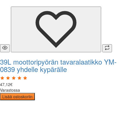
39L moottoripyörän tavaralaatikko YM-
0839 yhdelle kypärälle
47
,
12
€
Varastossa
Lisää ostoskoriin