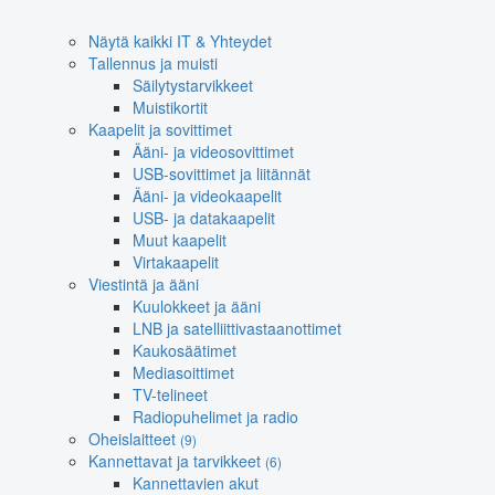
Näytä kaikki IT & Yhteydet
Tallennus ja muisti
Säilytystarvikkeet
Muistikortit
Kaapelit ja sovittimet
Ääni- ja videosovittimet
USB-sovittimet ja liitännät
Ääni- ja videokaapelit
USB- ja datakaapelit
Muut kaapelit
Virtakaapelit
Viestintä ja ääni
Kuulokkeet ja ääni
LNB ja satelliittivastaanottimet
Kaukosäätimet
Mediasoittimet
TV-telineet
Radiopuhelimet ja radio
Oheislaitteet
(9)
Kannettavat ja tarvikkeet
(6)
Kannettavien akut