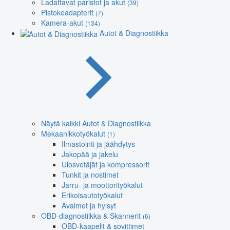
Ladattavat paristot ja akut
(39)
Pistokeadapterit
(7)
Kamera-akut
(134)
Autot & Diagnostiikka
Näytä kaikki Autot & Diagnostiikka
Mekaanikkotyökalut
(1)
Ilmastointi ja jäähdytys
Jakopää ja jakelu
Ulosvetäjät ja kompressorit
Tunkit ja nostimet
Jarru- ja moottorityökalut
Erikoisautotyökalut
Avaimet ja hylsyt
OBD-diagnostiikka & Skannerit
(6)
OBD-kaapelit & sovittimet