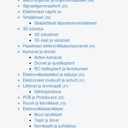
Mikro-ohjaimet ja ohjelmointilaitteet
(59)
Signaaligeneraattorit
(20)
Elektroniset näytöt
(6)
Virtalähteet
(39)
Säädettävät laboratoriovirtalähteet
3D-tulostus
3D-tulostimet
3D-osat ja varaosat
Passiiviset elektroniikkakomponentit
(40)
Kamerat ja dronet
Action-kamerat
Dronet ja quadkopterit
RC-helikopterit ja lentokoneet
Elektroniikkalaatikot ja säilytys
(23)
Elektroniset moduulit ja anturit
(31)
Liittimet ja terminaalit
(37)
Sähköjohdotus
PCB ja Protoboard
(32)
Ruuvit ja kiinnikkeet
(10)
Elektroniikkatarvikkeet
Muut tarvikkeet
Teipit ja liimat
Kemikaalit ja puhdistus