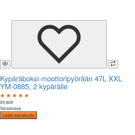
Kypäräboksi moottoripyörään 47L XXL
YM-0885, 2 kypärälle
55
,
80
€
Varastossa
Lisää ostoskoriin