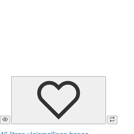
46 litran yleismallinen hopea