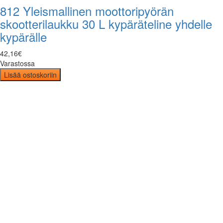
812 Yleismallinen moottoripyörän
skootterilaukku 30 L kypäräteline yhdelle
kypärälle
42
,
16
€
Varastossa
Lisää ostoskoriin