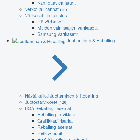
Kannettavien laturit
Verkot ja liitännät
(15)
Värikasetit ja tulostus
HP-värikasetit
Muiden valmistajien värikasetit
Samsung-värikasetit
Juottaminen & Reballing
Näytä kaikki Juottaminen & Reballing
Juotostarvikkeet
(126)
BGA Reballing -asemat
Reballing-tarvikkeet
Grafiikkapiirisarjat
Reballing-asemat
Reflow-uunit
BGA Stencils ja mallineet