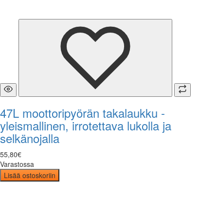
47L moottoripyörän takalaukku -
yleismallinen, irrotettava lukolla ja
selkänojalla
55
,
80
€
Varastossa
Lisää ostoskoriin