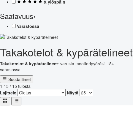
& ylöspäin
Saatavuus
›
Varastossa
Takakotelot & kypärätelineet
Takakotelot & kypärätelineet
: varusta moottoripyöräsi. 18+
varastossa.
Suodattimet
1-15 / 15 tulosta
Lajittele
Näytä