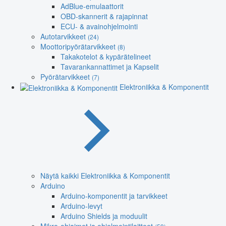
AdBlue-emulaattorit
OBD-skannerit & rajapinnat
ECU- & avainohjelmointi
Autotarvikkeet
(24)
Moottoripyörätarvikkeet
(8)
Takakotelot & kypärätelineet
Tavarankannattimet ja Kapselit
Pyörätarvikkeet
(7)
Elektroniikka & Komponentit
Näytä kaikki Elektroniikka & Komponentit
Arduino
Arduino-komponentit ja tarvikkeet
Arduino-levyt
Arduino Shields ja moduulit