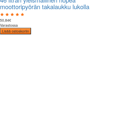
moottoripyörän takalaukku lukolla
50
,
84
€
Varastossa
Lisää ostoskoriin