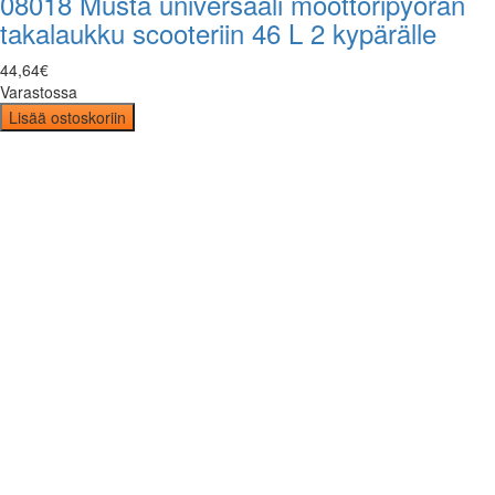
08018 Musta universaali moottoripyörän
takalaukku scooteriin 46 L 2 kypärälle
44
,
64
€
Varastossa
Lisää ostoskoriin