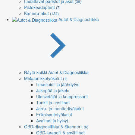
Ladattavat paristot ja akut
(39)
Pistokeadapterit
(7)
Kamera-akut
(134)
Autot & Diagnostiikka
Näytä kaikki Autot & Diagnostiikka
Mekaanikkotyökalut
(1)
Ilmastointi ja jäähdytys
Jakopää ja jakelu
Ulosvetäjät ja kompressorit
Tunkit ja nostimet
Jarru- ja moottorityökalut
Erikoisautotyökalut
Avaimet ja hylsyt
OBD-diagnostiikka & Skannerit
(6)
OBD-kaapelit & sovittimet