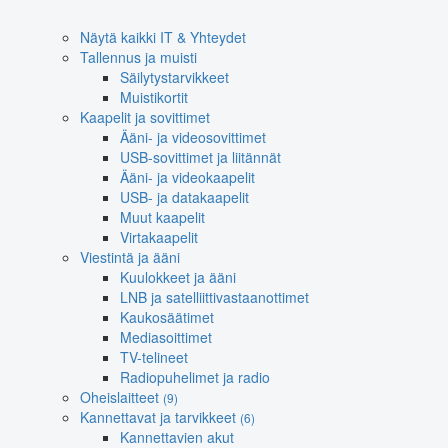
Näytä kaikki IT & Yhteydet
Tallennus ja muisti
Säilytystarvikkeet
Muistikortit
Kaapelit ja sovittimet
Ääni- ja videosovittimet
USB-sovittimet ja liitännät
Ääni- ja videokaapelit
USB- ja datakaapelit
Muut kaapelit
Virtakaapelit
Viestintä ja ääni
Kuulokkeet ja ääni
LNB ja satelliittivastaanottimet
Kaukosäätimet
Mediasoittimet
TV-telineet
Radiopuhelimet ja radio
Oheislaitteet
(9)
Kannettavat ja tarvikkeet
(6)
Kannettavien akut