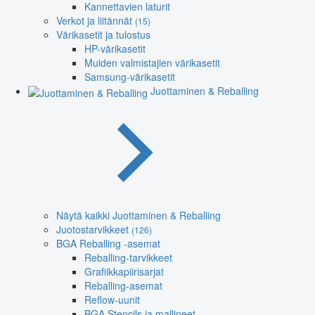
Kannettavien laturit
Verkot ja liitännät
(15)
Värikasetit ja tulostus
HP-värikasetit
Muiden valmistajien värikasetit
Samsung-värikasetit
Juottaminen & Reballing
Näytä kaikki Juottaminen & Reballing
Juotostarvikkeet
(126)
BGA Reballing -asemat
Reballing-tarvikkeet
Grafiikkapiirisarjat
Reballing-asemat
Reflow-uunit
BGA Stencils ja mallineet