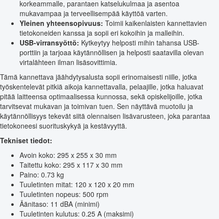
korkeammalle, parantaen katselukulmaa ja asentoa
mukavampaa ja terveellisempää käyttöä varten.
Yleinen yhteensopivuus:
Toimii kaikenlaisten kannettavien
tietokoneiden kanssa ja sopii eri kokoihin ja malleihin.
USB-virransyöttö:
Kytkeytyy helposti mihin tahansa USB-
porttiin ja tarjoaa käytännöllisen ja helposti saatavilla olevan
virtalähteen ilman lisäsovittimia.
Tämä kannettava jäähdytysalusta sopii erinomaisesti niille, jotka
työskentelevät pitkiä aikoja kannettavalla, pelaajille, jotka haluavat
pitää laitteensa optimaalisessa kunnossa, sekä opiskelijoille, jotka
tarvitsevat mukavan ja toimivan tuen. Sen näyttävä muotoilu ja
käytännöllisyys tekevät siitä olennaisen lisävarusteen, joka parantaa
tietokoneesi suorituskykyä ja kestävyyttä.
Tekniset tiedot:
Avoin koko: 295 x 255 x 30 mm
Taitettu koko: 295 x 117 x 30 mm
Paino: 0.73 kg
Tuuletinten mitat: 120 x 120 x 20 mm
Tuuletinten nopeus: 500 rpm
Äänitaso: 11 dBA (minimi)
Tuuletinten kulutus: 0.25 A (maksimi)