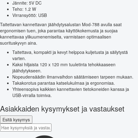
Jännite: 5V DC
Teho: 1.2 W
Virransyöttö: USB
Taitettavan kannettavan jäähdytysalustan Mod-788 avulla saat
ergonomisen tuen, joka parantaa käyttökokemusta ja suojaa
kannettavaa ylikuumenemiselta, varmistaen optimaalisen
suorituskyvyn aina.
Taitettava, kompakti ja kevyt helppoa kuljetusta ja säilytystä
varten.
Kaksi hiljaista 120 x 120 mm tuuletinta tehokkaaseen
jäähdytykseen.
Nopeudensäädin ilmanvaihdon säätämiseen tarpeen mukaan.
Takakorotus parantaa katselukulmaa ja ergonomiaa.
Yhteensopiva kaikkien kannettavien tietokoneiden kanssa ja
USB-virralla toimiva.
Asiakkaiden kysymykset ja vastaukset
Esitä kysymys