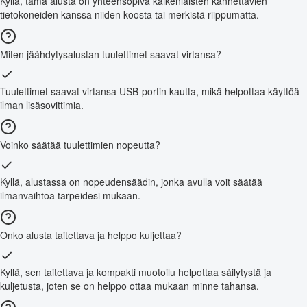
Kyllä, tämä alusta on yhteensopiva kaikenlaisten kannettavien
tietokoneiden kanssa niiden koosta tai merkistä riippumatta.
Miten jäähdytysalustan tuulettimet saavat virtansa?
Tuulettimet saavat virtansa USB-portin kautta, mikä helpottaa käyttöä
ilman lisäsovittimia.
Voinko säätää tuulettimien nopeutta?
Kyllä, alustassa on nopeudensäädin, jonka avulla voit säätää
ilmanvaihtoa tarpeidesi mukaan.
Onko alusta taitettava ja helppo kuljettaa?
Kyllä, sen taitettava ja kompakti muotoilu helpottaa säilytystä ja
kuljetusta, joten se on helppo ottaa mukaan minne tahansa.