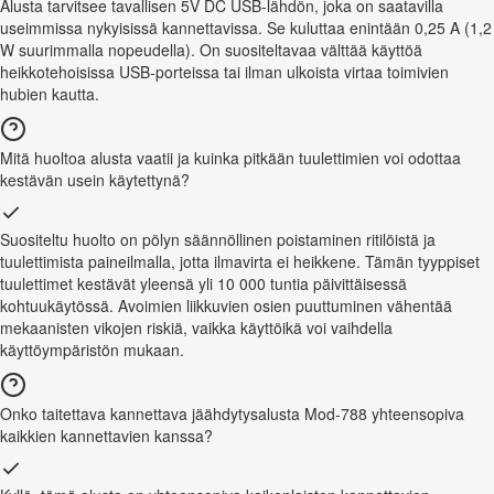
Alusta tarvitsee tavallisen 5V DC USB-lähdön, joka on saatavilla
useimmissa nykyisissä kannettavissa. Se kuluttaa enintään 0,25 A (1,2
W suurimmalla nopeudella). On suositeltavaa välttää käyttöä
heikkotehoisissa USB-porteissa tai ilman ulkoista virtaa toimivien
hubien kautta.
Mitä huoltoa alusta vaatii ja kuinka pitkään tuulettimien voi odottaa
kestävän usein käytettynä?
Suositeltu huolto on pölyn säännöllinen poistaminen ritilöistä ja
tuulettimista paineilmalla, jotta ilmavirta ei heikkene. Tämän tyyppiset
tuulettimet kestävät yleensä yli 10 000 tuntia päivittäisessä
kohtuukäytössä. Avoimien liikkuvien osien puuttuminen vähentää
mekaanisten vikojen riskiä, vaikka käyttöikä voi vaihdella
käyttöympäristön mukaan.
Onko taitettava kannettava jäähdytysalusta Mod-788 yhteensopiva
kaikkien kannettavien kanssa?