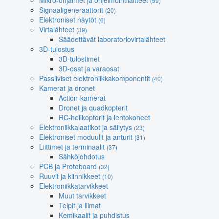
Mikro-ohjaimet ja ohjelmointilaitteet
(59)
Signaaligeneraattorit
(20)
Elektroniset näytöt
(6)
Virtalähteet
(39)
Säädettävät laboratoriovirtalähteet
3D-tulostus
3D-tulostimet
3D-osat ja varaosat
Passiiviset elektroniikkakomponentit
(40)
Kamerat ja dronet
Action-kamerat
Dronet ja quadkopterit
RC-helikopterit ja lentokoneet
Elektroniikkalaatikot ja säilytys
(23)
Elektroniset moduulit ja anturit
(31)
Liittimet ja terminaalit
(37)
Sähköjohdotus
PCB ja Protoboard
(32)
Ruuvit ja kiinnikkeet
(10)
Elektroniikkatarvikkeet
Muut tarvikkeet
Teipit ja liimat
Kemikaalit ja puhdistus