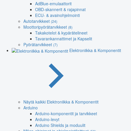
AdBlue-emulaattorit
OBD-skannerit & rajapinnat
ECU- & avainohjelmointi
Autotarvikkeet
(24)
Moottoripyörätarvikkeet
(8)
Takakotelot & kypärätelineet
Tavarankannattimet ja Kapselit
Pyörätarvikkeet
(7)
Elektroniikka & Komponentit
Näytä kaikki Elektroniikka & Komponentit
Arduino
Arduino-komponentit ja tarvikkeet
Arduino-levyt
Arduino Shields ja moduulit