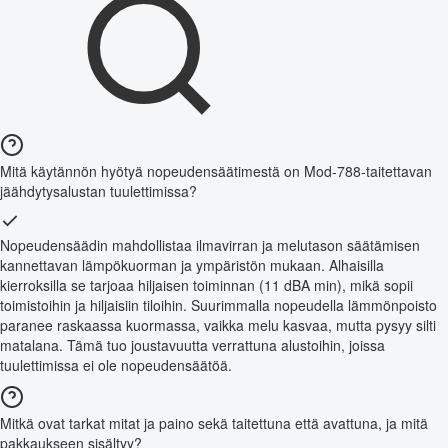
Mitä käytännön hyötyä nopeudensäätimestä on Mod-788-taitettavan
jäähdytysalustan tuulettimissa?
Nopeudensäädin mahdollistaa ilmavirran ja melutason säätämisen
kannettavan lämpökuorman ja ympäristön mukaan. Alhaisilla
kierroksilla se tarjoaa hiljaisen toiminnan (11 dBA min), mikä sopii
toimistoihin ja hiljaisiin tiloihin. Suurimmalla nopeudella lämmönpoisto
paranee raskaassa kuormassa, vaikka melu kasvaa, mutta pysyy silti
matalana. Tämä tuo joustavuutta verrattuna alustoihin, joissa
tuulettimissa ei ole nopeudensäätöä.
Mitkä ovat tarkat mitat ja paino sekä taitettuna että avattuna, ja mitä
pakkaukseen sisältyy?