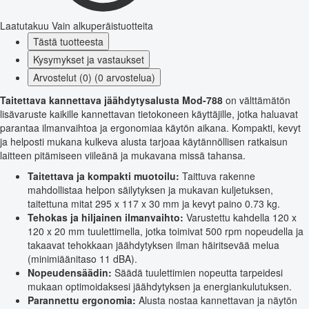
Laatutakuu
Vain alkuperäistuotteita
Tästä tuotteesta
Kysymykset ja vastaukset
Arvostelut (0) (0 arvostelua)
Taitettava kannettava jäähdytysalusta Mod-788
on välttämätön
lisävaruste kaikille kannettavan tietokoneen käyttäjille, jotka haluavat
parantaa ilmanvaihtoa ja ergonomiaa käytön aikana. Kompakti, kevyt
ja helposti mukana kulkeva alusta tarjoaa käytännöllisen ratkaisun
laitteen pitämiseen viileänä ja mukavana missä tahansa.
Taitettava ja kompakti muotoilu:
Taittuva rakenne
mahdollistaa helpon säilytyksen ja mukavan kuljetuksen,
taitettuna mitat 295 x 117 x 30 mm ja kevyt paino 0.73 kg.
Tehokas ja hiljainen ilmanvaihto:
Varustettu kahdella 120 x
120 x 20 mm tuulettimella, jotka toimivat 500 rpm nopeudella ja
takaavat tehokkaan jäähdytyksen ilman häiritsevää melua
(minimiäänitaso 11 dBA).
Nopeudensäädin:
Säädä tuulettimien nopeutta tarpeidesi
mukaan optimoidaksesi jäähdytyksen ja energiankulutuksen.
Parannettu ergonomia:
Alusta nostaa kannettavan ja näytön