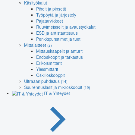
Käsityökalut
Pihdit ja pinsetit
Työpöytä ja järjestely
Pajatarvikkeet
Ruuvimeisselit ja avaustyökalut
ESD ja antistaattisuus
Penkkipuristimet ja tuet
Mittalaitteet
(2)
Mittauskaapelit ja anturit
Endoskoopit ja tarkastus
Erikoismittarit
Yleismittarit
Oskilloskooppit
Ultraäänipuhdistus
(14)
Suurennuslasit ja mikroskoopit
(19)
IT & Yhteydet