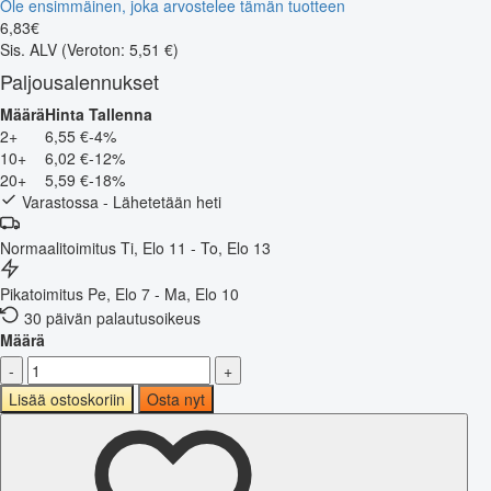
Ole ensimmäinen, joka arvostelee tämän tuotteen
6
,
83
€
Sis. ALV
(Veroton: 5,51 €)
Paljousalennukset
Määrä
Hinta
Tallenna
2+
6,55 €
-4%
10+
6,02 €
-12%
20+
5,59 €
-18%
Varastossa - Lähetetään heti
Normaalitoimitus
Ti, Elo 11 - To, Elo 13
Pikatoimitus
Pe, Elo 7 - Ma, Elo 10
30 päivän palautusoikeus
Määrä
-
+
Lisää ostoskoriin
Osta nyt