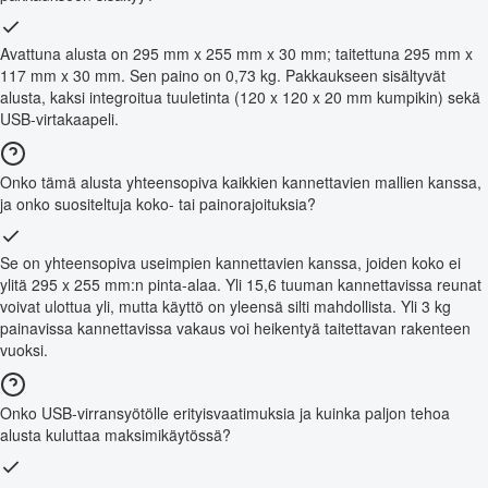
Avattuna alusta on 295 mm x 255 mm x 30 mm; taitettuna 295 mm x
117 mm x 30 mm. Sen paino on 0,73 kg. Pakkaukseen sisältyvät
alusta, kaksi integroitua tuuletinta (120 x 120 x 20 mm kumpikin) sekä
USB-virtakaapeli.
Onko tämä alusta yhteensopiva kaikkien kannettavien mallien kanssa,
ja onko suositeltuja koko- tai painorajoituksia?
Se on yhteensopiva useimpien kannettavien kanssa, joiden koko ei
ylitä 295 x 255 mm:n pinta-alaa. Yli 15,6 tuuman kannettavissa reunat
voivat ulottua yli, mutta käyttö on yleensä silti mahdollista. Yli 3 kg
painavissa kannettavissa vakaus voi heikentyä taitettavan rakenteen
vuoksi.
Onko USB-virransyötölle erityisvaatimuksia ja kuinka paljon tehoa
alusta kuluttaa maksimikäytössä?