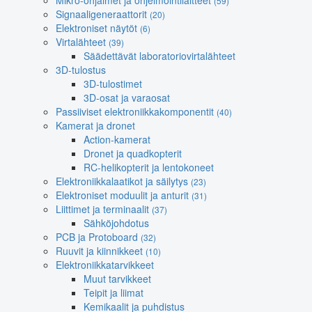
Mikro-ohjaimet ja ohjelmointilaitteet
(59)
Signaaligeneraattorit
(20)
Elektroniset näytöt
(6)
Virtalähteet
(39)
Säädettävät laboratoriovirtalähteet
3D-tulostus
3D-tulostimet
3D-osat ja varaosat
Passiiviset elektroniikkakomponentit
(40)
Kamerat ja dronet
Action-kamerat
Dronet ja quadkopterit
RC-helikopterit ja lentokoneet
Elektroniikkalaatikot ja säilytys
(23)
Elektroniset moduulit ja anturit
(31)
Liittimet ja terminaalit
(37)
Sähköjohdotus
PCB ja Protoboard
(32)
Ruuvit ja kiinnikkeet
(10)
Elektroniikkatarvikkeet
Muut tarvikkeet
Teipit ja liimat
Kemikaalit ja puhdistus