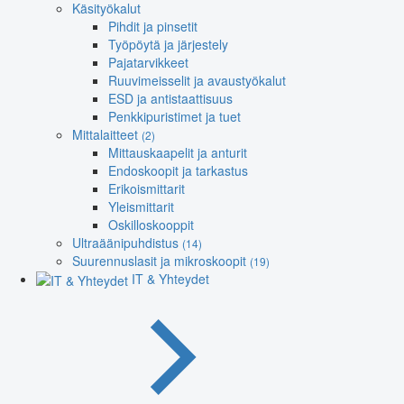
Käsityökalut
Pihdit ja pinsetit
Työpöytä ja järjestely
Pajatarvikkeet
Ruuvimeisselit ja avaustyökalut
ESD ja antistaattisuus
Penkkipuristimet ja tuet
Mittalaitteet
(2)
Mittauskaapelit ja anturit
Endoskoopit ja tarkastus
Erikoismittarit
Yleismittarit
Oskilloskooppit
Ultraäänipuhdistus
(14)
Suurennuslasit ja mikroskoopit
(19)
IT & Yhteydet