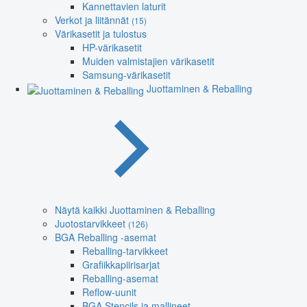
Kannettavien laturit
Verkot ja liitännät
(15)
Värikasetit ja tulostus
HP-värikasetit
Muiden valmistajien värikasetit
Samsung-värikasetit
Juottaminen & Reballing
Näytä kaikki Juottaminen & Reballing
Juotostarvikkeet
(126)
BGA Reballing -asemat
Reballing-tarvikkeet
Grafiikkapiirisarjat
Reballing-asemat
Reflow-uunit
BGA Stencils ja mallineet