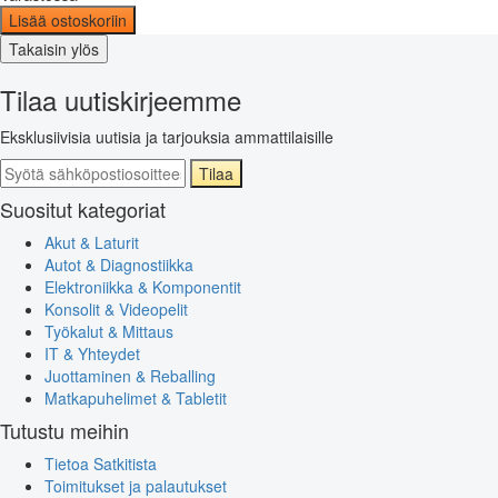
Lisää ostoskoriin
Takaisin ylös
Tilaa uutiskirjeemme
Eksklusiivisia uutisia ja tarjouksia ammattilaisille
Tilaa
Suositut kategoriat
Akut & Laturit
Autot & Diagnostiikka
Elektroniikka & Komponentit
Konsolit & Videopelit
Työkalut & Mittaus
IT & Yhteydet
Juottaminen & Reballing
Matkapuhelimet & Tabletit
Tutustu meihin
Tietoa Satkitista
Toimitukset ja palautukset