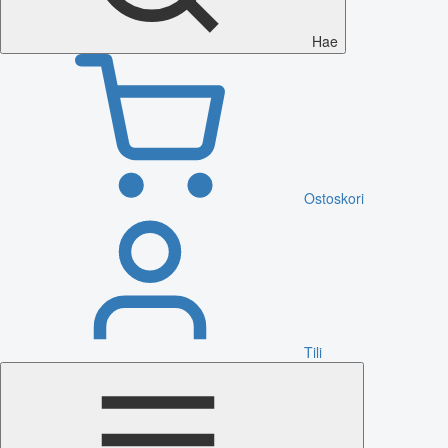
Hae
Ostoskori
Tili