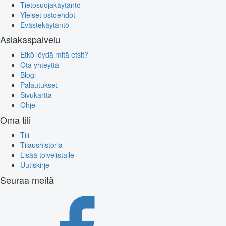
Tietosuojakäytäntö
Yleiset ostoehdot
Evästekäytäntö
Asiakaspalvelu
Etkö löydä mitä etsit?
Ota yhteyttä
Blogi
Palautukset
Sivukartta
Ohje
Oma tili
Tili
Tilaushistoria
Lisää toivelistalle
Uutiskirje
Seuraa meitä