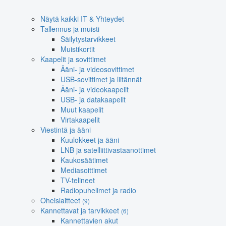
Näytä kaikki IT & Yhteydet
Tallennus ja muisti
Säilytystarvikkeet
Muistikortit
Kaapelit ja sovittimet
Ääni- ja videosovittimet
USB-sovittimet ja liitännät
Ääni- ja videokaapelit
USB- ja datakaapelit
Muut kaapelit
Virtakaapelit
Viestintä ja ääni
Kuulokkeet ja ääni
LNB ja satelliittivastaanottimet
Kaukosäätimet
Mediasoittimet
TV-telineet
Radiopuhelimet ja radio
Oheislaitteet
(9)
Kannettavat ja tarvikkeet
(6)
Kannettavien akut