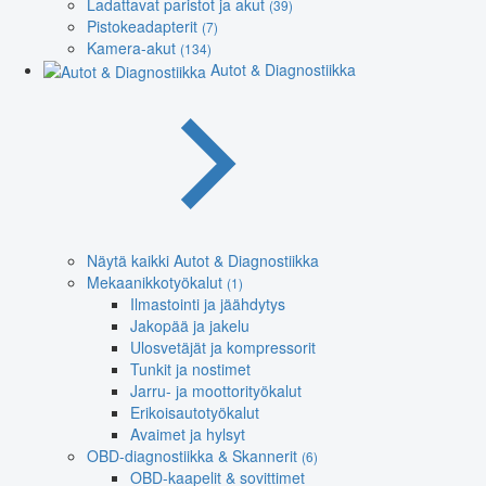
Ladattavat paristot ja akut
(39)
Pistokeadapterit
(7)
Kamera-akut
(134)
Autot & Diagnostiikka
Näytä kaikki Autot & Diagnostiikka
Mekaanikkotyökalut
(1)
Ilmastointi ja jäähdytys
Jakopää ja jakelu
Ulosvetäjät ja kompressorit
Tunkit ja nostimet
Jarru- ja moottorityökalut
Erikoisautotyökalut
Avaimet ja hylsyt
OBD-diagnostiikka & Skannerit
(6)
OBD-kaapelit & sovittimet