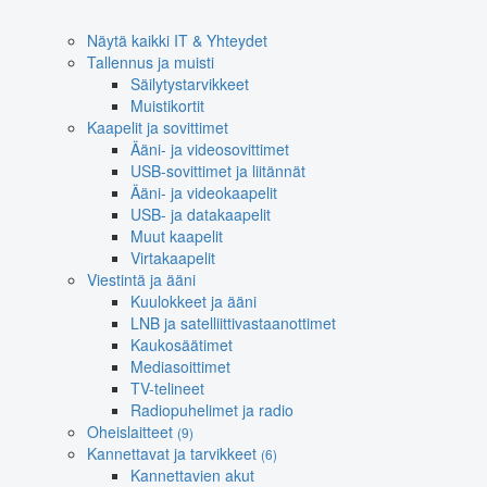
Näytä kaikki IT & Yhteydet
Tallennus ja muisti
Säilytystarvikkeet
Muistikortit
Kaapelit ja sovittimet
Ääni- ja videosovittimet
USB-sovittimet ja liitännät
Ääni- ja videokaapelit
USB- ja datakaapelit
Muut kaapelit
Virtakaapelit
Viestintä ja ääni
Kuulokkeet ja ääni
LNB ja satelliittivastaanottimet
Kaukosäätimet
Mediasoittimet
TV-telineet
Radiopuhelimet ja radio
Oheislaitteet
(9)
Kannettavat ja tarvikkeet
(6)
Kannettavien akut