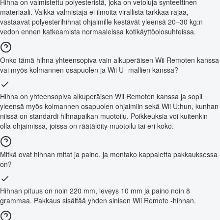
Hihna on valmistettu polyesteristä, joka on vetoluja synteettinen
materiaali. Vaikka valmistaja ei ilmoita virallista tarkkaa rajaa,
vastaavat polyesterihihnat ohjaimille kestävät yleensä 20–30 kg:n
vedon ennen katkeamista normaaleissa kotikäyttöolosuhteissa.
Onko tämä hihna yhteensopiva vain alkuperäisen Wii Remoten kanssa
vai myös kolmannen osapuolen ja Wii U -mallien kanssa?
Hihna on yhteensopiva alkuperäisen Wii Remoten kanssa ja sopii
yleensä myös kolmannen osapuolen ohjaimiin sekä Wii U:hun, kunhan
niissä on standardi hihnapaikan muotoilu. Poikkeuksia voi kuitenkin
olla ohjaimissa, joissa on räätälöity muotoilu tai eri koko.
Mitkä ovat hihnan mitat ja paino, ja montako kappaletta pakkauksessa
on?
Hihnan pituus on noin 220 mm, leveys 10 mm ja paino noin 8
grammaa. Pakkaus sisältää yhden sinisen Wii Remote -hihnan.