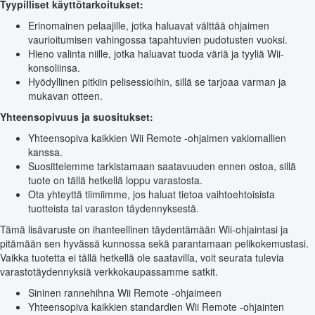
Tyypilliset käyttötarkoitukset:
Erinomainen pelaajille, jotka haluavat välttää ohjaimen
vaurioitumisen vahingossa tapahtuvien pudotusten vuoksi.
Hieno valinta niille, jotka haluavat tuoda väriä ja tyyliä Wii-
konsoliinsa.
Hyödyllinen pitkiin pelisessioihin, sillä se tarjoaa varman ja
mukavan otteen.
Yhteensopivuus ja suositukset:
Yhteensopiva kaikkien Wii Remote -ohjaimen vakiomallien
kanssa.
Suosittelemme tarkistamaan saatavuuden ennen ostoa, sillä
tuote on tällä hetkellä loppu varastosta.
Ota yhteyttä tiimiimme, jos haluat tietoa vaihtoehtoisista
tuotteista tai varaston täydennyksestä.
Tämä lisävaruste on ihanteellinen täydentämään Wii-ohjaintasi ja
pitämään sen hyvässä kunnossa sekä parantamaan pelikokemustasi.
Vaikka tuotetta ei tällä hetkellä ole saatavilla, voit seurata tulevia
varastotäydennyksiä verkkokaupassamme satkit.
Sininen rannehihna Wii Remote -ohjaimeen
Yhteensopiva kaikkien standardien Wii Remote -ohjainten