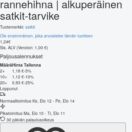
rannehihna | alkuperäinen
satkit-tarvike
Tuotemerkki:
satkit
Ole ensimmäinen, joka arvostelee tämän tuotteen
1
,
24
€
Sis. ALV
(Veroton: 1,00 €)
Paljousalennukset
Määrä
Hinta
Tallenna
2+
1,18 €
-5%
10+
1,12 €
-10%
20+
0,93 €
-25%
Loppunut
Normaalitoimitus
Ke, Elo 12 - Pe, Elo 14
Pikatoimitus
Ma, Elo 10 - Ti, Elo 11
30 päivän palautusoikeus