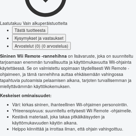
Laatutakuu
Vain alkuperäistuotteita
Tästä tuotteesta
Kysymykset ja vastaukset
Arvostelut (0) (0 arvostelua)
Sininen Wii Remote -rannehihna
on lisävaruste, joka on suunniteltu
tarjoamaan enemmän turvallisuutta ja käyttömukavuutta Wii-ohjainta
käytettäessä. Se on valmistettu sopimaan täydellisesti Wii Remote -
ohjaimeen, ja tämä rannehihna auttaa ehkäisemään vahingossa
tapahtuvia putoamisia pelaamisen aikana, tarjoten turvallisemman ja
miellyttävämmän käyttökokemuksen.
Keskeiset ominaisuudet:
Väri: kirkas sininen, ihanteellinen Wii-ohjaimen personointiin.
Yhteensopivuus: suunniteltu erityisesti Wii Remote -ohjaimelle.
Kestävä materiaali, joka takaa pitkäikäisyyden ja
käyttömukavuuden käytön aikana.
Helppo kiinnittää ja irrottaa ilman, että ohjain vahingoittuu.