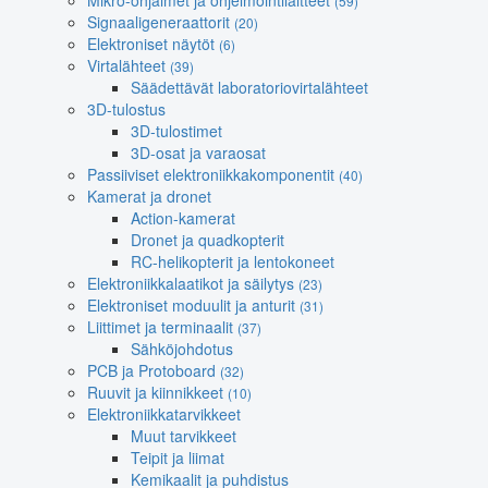
Mikro-ohjaimet ja ohjelmointilaitteet
(59)
Signaaligeneraattorit
(20)
Elektroniset näytöt
(6)
Virtalähteet
(39)
Säädettävät laboratoriovirtalähteet
3D-tulostus
3D-tulostimet
3D-osat ja varaosat
Passiiviset elektroniikkakomponentit
(40)
Kamerat ja dronet
Action-kamerat
Dronet ja quadkopterit
RC-helikopterit ja lentokoneet
Elektroniikkalaatikot ja säilytys
(23)
Elektroniset moduulit ja anturit
(31)
Liittimet ja terminaalit
(37)
Sähköjohdotus
PCB ja Protoboard
(32)
Ruuvit ja kiinnikkeet
(10)
Elektroniikkatarvikkeet
Muut tarvikkeet
Teipit ja liimat
Kemikaalit ja puhdistus