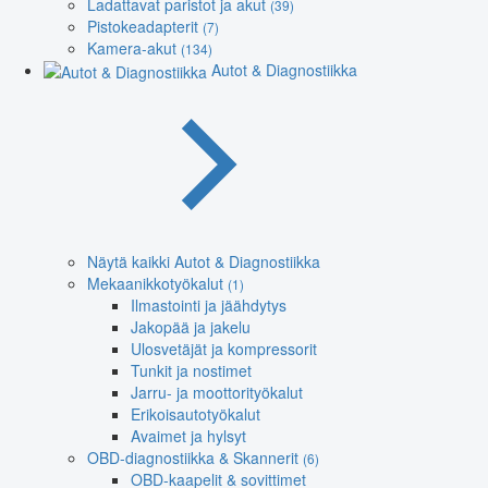
Ladattavat paristot ja akut
(39)
Pistokeadapterit
(7)
Kamera-akut
(134)
Autot & Diagnostiikka
Näytä kaikki Autot & Diagnostiikka
Mekaanikkotyökalut
(1)
Ilmastointi ja jäähdytys
Jakopää ja jakelu
Ulosvetäjät ja kompressorit
Tunkit ja nostimet
Jarru- ja moottorityökalut
Erikoisautotyökalut
Avaimet ja hylsyt
OBD-diagnostiikka & Skannerit
(6)
OBD-kaapelit & sovittimet