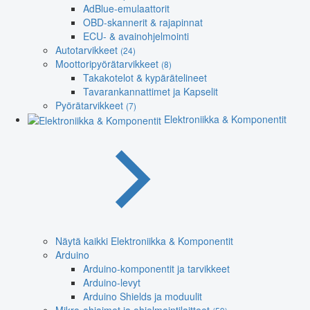
AdBlue-emulaattorit
OBD-skannerit & rajapinnat
ECU- & avainohjelmointi
Autotarvikkeet
(24)
Moottoripyörätarvikkeet
(8)
Takakotelot & kypärätelineet
Tavarankannattimet ja Kapselit
Pyörätarvikkeet
(7)
Elektroniikka & Komponentit
Näytä kaikki Elektroniikka & Komponentit
Arduino
Arduino-komponentit ja tarvikkeet
Arduino-levyt
Arduino Shields ja moduulit