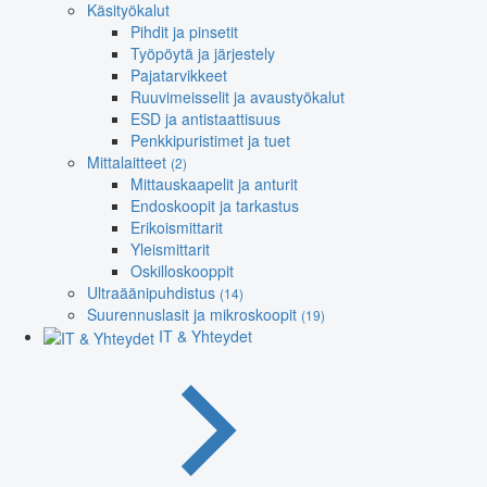
Käsityökalut
Pihdit ja pinsetit
Työpöytä ja järjestely
Pajatarvikkeet
Ruuvimeisselit ja avaustyökalut
ESD ja antistaattisuus
Penkkipuristimet ja tuet
Mittalaitteet
(2)
Mittauskaapelit ja anturit
Endoskoopit ja tarkastus
Erikoismittarit
Yleismittarit
Oskilloskooppit
Ultraäänipuhdistus
(14)
Suurennuslasit ja mikroskoopit
(19)
IT & Yhteydet