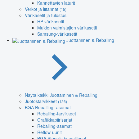
Kannettavien laturit
Verkot ja liitännät
(15)
Värikasetit ja tulostus
HP-värikasetit
Muiden valmistajien värikasetit
Samsung-värikasetit
Juottaminen & Reballing
Näytä kaikki Juottaminen & Reballing
Juotostarvikkeet
(126)
BGA Reballing -asemat
Reballing-tarvikkeet
Grafiikkapiirisarjat
Reballing-asemat
Reflow-uunit
BGA Stencils ja mallineet