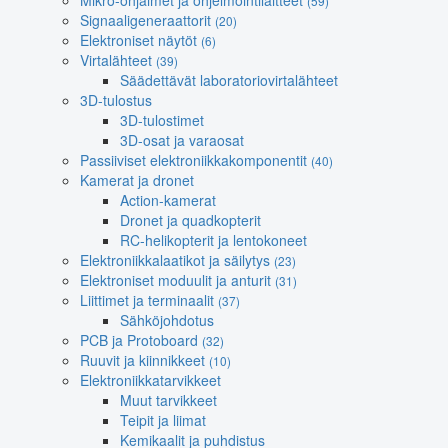
Mikro-ohjaimet ja ohjelmointilaitteet
(59)
Signaaligeneraattorit
(20)
Elektroniset näytöt
(6)
Virtalähteet
(39)
Säädettävät laboratoriovirtalähteet
3D-tulostus
3D-tulostimet
3D-osat ja varaosat
Passiiviset elektroniikkakomponentit
(40)
Kamerat ja dronet
Action-kamerat
Dronet ja quadkopterit
RC-helikopterit ja lentokoneet
Elektroniikkalaatikot ja säilytys
(23)
Elektroniset moduulit ja anturit
(31)
Liittimet ja terminaalit
(37)
Sähköjohdotus
PCB ja Protoboard
(32)
Ruuvit ja kiinnikkeet
(10)
Elektroniikkatarvikkeet
Muut tarvikkeet
Teipit ja liimat
Kemikaalit ja puhdistus