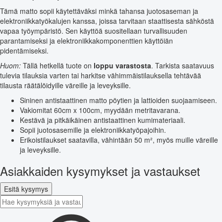
Tämä matto sopii käytettäväksi minkä tahansa juotosaseman ja
elektroniikkatyökalujen kanssa, joissa tarvitaan staattisesta sähköstä
vapaa työympäristö. Sen käyttöä suositellaan turvallisuuden
parantamiseksi ja elektroniikkakomponenttien käyttöiän
pidentämiseksi.
Huom:
Tällä hetkellä tuote on
loppu varastosta
. Tarkista saatavuus
tulevia tilauksia varten tai harkitse vähimmäistilauksella tehtävää
tilausta räätälöidyille väreille ja leveyksille.
Sininen antistaattinen matto pöytien ja lattioiden suojaamiseen.
Vakiomitat 60cm x 100cm, myydään metritavarana.
Kestävä ja pitkäikäinen antistaattinen kumimateriaali.
Sopii juotosasemille ja elektroniikkatyöpajoihin.
Erikoistilaukset saatavilla, vähintään 50 m², myös muille väreille
ja leveyksille.
Asiakkaiden kysymykset ja vastaukset
Esitä kysymys