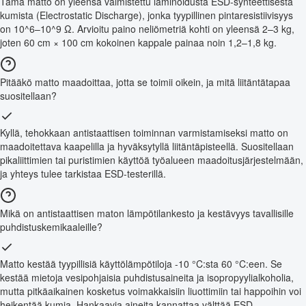
Tämä matto on yleensä valmistettu laminoidusta ESD-synteettisestä
kumista (Electrostatic Discharge), jonka tyypillinen pintaresistiivisyys
on 10^6–10^9 Ω. Arvioitu paino neliömetriä kohti on yleensä 2–3 kg,
joten 60 cm × 100 cm kokoinen kappale painaa noin 1,2–1,8 kg.
Pitääkö matto maadoittaa, jotta se toimii oikein, ja mitä liitäntätapaa
suositellaan?
Kyllä, tehokkaan antistaattisen toiminnan varmistamiseksi matto on
maadoitettava kaapelilla ja hyväksytyllä liitäntäpisteellä. Suositellaan
pikaliittimien tai puristimien käyttöä työalueen maadoitusjärjestelmään,
ja yhteys tulee tarkistaa ESD-testerillä.
Mikä on antistaattisen maton lämpötilankesto ja kestävyys tavallisille
puhdistuskemikaaleille?
Matto kestää tyypillisiä käyttölämpötiloja -10 °C:sta 60 °C:een. Se
kestää mietoja vesipohjaisia puhdistusaineita ja isopropyylialkoholia,
mutta pitkäaikainen kosketus voimakkaisiin liuottimiin tai happoihin voi
heikentää kumia. Hankaavia aineita kannattaa välttää ESD-