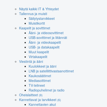
Näytä kaikki IT & Yhteydet
Tallennus ja muisti
Säilytystarvikkeet
Muistikortit
Kaapelit ja sovittimet
Ääni- ja videosovittimet
USB-sovittimet ja liitännät
Ääni- ja videokaapelit
USB- ja datakaapelit
Muut kaapelit
Virtakaapelit
Viestintä ja ääni
Kuulokkeet ja ääni
LNB ja satelliittivastaanottimet
Kaukosäätimet
Mediasoittimet
TV-telineet
Radiopuhelimet ja radio
Oheislaitteet
(9)
Kannettavat ja tarvikkeet
(6)
Kannettavien akut