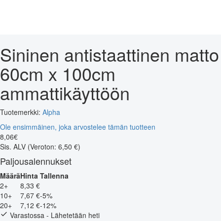
Sininen antistaattinen matto
60cm x 100cm
ammattikäyttöön
Tuotemerkki:
Alpha
Ole ensimmäinen, joka arvostelee tämän tuotteen
8
,
06
€
Sis. ALV
(Veroton: 6,50 €)
Paljousalennukset
Määrä
Hinta
Tallenna
2+
8,33 €
10+
7,67 €
-5%
20+
7,12 €
-12%
Varastossa - Lähetetään heti