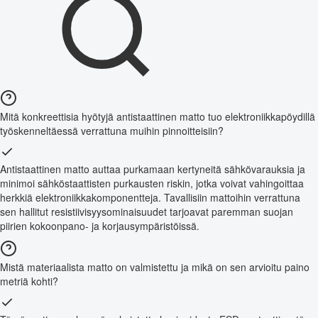
Mitä konkreettisia hyötyjä antistaattinen matto tuo elektroniikkapöydillä
työskenneltäessä verrattuna muihin pinnoitteisiin?
Antistaattinen matto auttaa purkamaan kertyneitä sähkövarauksia ja
minimoi sähköstaattisten purkausten riskin, jotka voivat vahingoittaa
herkkiä elektroniikkakomponentteja. Tavallisiin mattoihin verrattuna
sen hallitut resistiivisyysominaisuudet tarjoavat paremman suojan
piirien kokoonpano- ja korjausympäristöissä.
Mistä materiaalista matto on valmistettu ja mikä on sen arvioitu paino
metriä kohti?