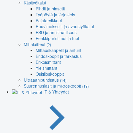
Käsityökalut
Pihdit ja pinsetit
Työpöytä ja järjestely
Pajatarvikkeet
Ruuvimeisselit ja avaustyökalut
ESD ja antistaattisuus
Penkkipuristimet ja tuet
Mittalaitteet
(2)
Mittauskaapelit ja anturit
Endoskoopit ja tarkastus
Erikoismittarit
Yleismittarit
Oskilloskooppit
Ultraäänipuhdistus
(14)
Suurennuslasit ja mikroskoopit
(19)
IT & Yhteydet