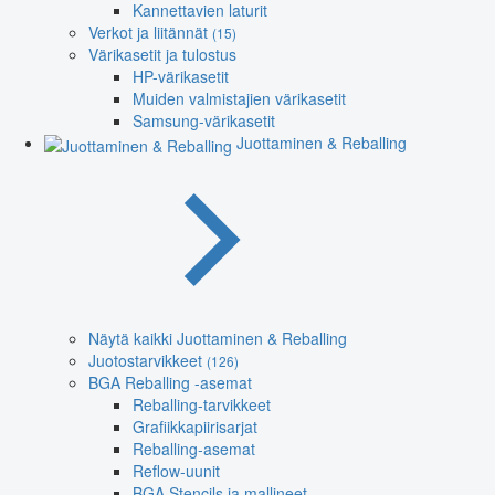
Kannettavien laturit
Verkot ja liitännät
(15)
Värikasetit ja tulostus
HP-värikasetit
Muiden valmistajien värikasetit
Samsung-värikasetit
Juottaminen & Reballing
Näytä kaikki Juottaminen & Reballing
Juotostarvikkeet
(126)
BGA Reballing -asemat
Reballing-tarvikkeet
Grafiikkapiirisarjat
Reballing-asemat
Reflow-uunit
BGA Stencils ja mallineet