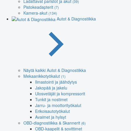
Ladattavat paristot ja akut
(39)
Pistokeadapterit
(7)
Kamera-akut
(134)
Autot & Diagnostiikka
Näytä kaikki Autot & Diagnostiikka
Mekaanikkotyökalut
(1)
Ilmastointi ja jäähdytys
Jakopää ja jakelu
Ulosvetäjät ja kompressorit
Tunkit ja nostimet
Jarru- ja moottorityökalut
Erikoisautotyökalut
Avaimet ja hylsyt
OBD-diagnostiikka & Skannerit
(6)
OBD-kaapelit & sovittimet