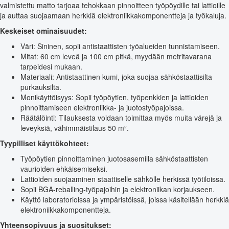
valmistettu matto tarjoaa tehokkaan pinnoitteen työpöydille tai lattioille
ja auttaa suojaamaan herkkiä elektroniikkakomponentteja ja työkaluja.
Keskeiset ominaisuudet:
Väri: Sininen, sopii antistaattisten työalueiden tunnistamiseen.
Mitat: 60 cm leveä ja 100 cm pitkä, myydään metritavarana
tarpeidesi mukaan.
Materiaali: Antistaattinen kumi, joka suojaa sähköstaattisilta
purkauksilta.
Monikäyttöisyys: Sopii työpöytien, työpenkkien ja lattioiden
pinnoittamiseen elektroniikka- ja juotostyöpajoissa.
Räätälöinti: Tilauksesta voidaan toimittaa myös muita värejä ja
leveyksiä, vähimmäistilaus 50 m².
Tyypilliset käyttökohteet:
Työpöytien pinnoittaminen juotosasemilla sähköstaattisten
vaurioiden ehkäisemiseksi.
Lattioiden suojaaminen staattiselle sähkölle herkissä työtiloissa.
Sopii BGA-reballing-työpajoihin ja elektroniikan korjaukseen.
Käyttö laboratorioissa ja ympäristöissä, joissa käsitellään herkkiä
elektroniikkakomponentteja.
Yhteensopivuus ja suositukset: