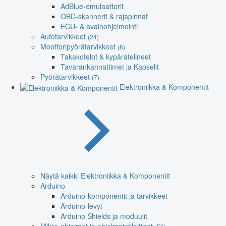
AdBlue-emulaattorit
OBD-skannerit & rajapinnat
ECU- & avainohjelmointi
Autotarvikkeet
(24)
Moottoripyörätarvikkeet
(8)
Takakotelot & kypärätelineet
Tavarankannattimet ja Kapselit
Pyörätarvikkeet
(7)
Elektroniikka & Komponentit
Näytä kaikki Elektroniikka & Komponentit
Arduino
Arduino-komponentit ja tarvikkeet
Arduino-levyt
Arduino Shields ja moduulit