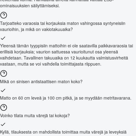
ominaisuuksien säilyttämiseksi.
Tarjoatteko varaosia tai korjauksia maton vahingossa syntyneisiin
vaurioihin, ja mikä on vakiotakuuaika?
Yleensä tämän tyyppisiin mattoihin ei ole saatavilla paikkavaraosia tai
erillisiä korjauksia; vaurion sattuessa vaurioitunut osa yleensä
vaihdetaan. Tavallinen takuuaika on 12 kuukautta valmistusvirheitä
vastaan, mutta se voi vaihdella toimittajasta riippuen.
Mikä on sinisen antistaattisen maton koko?
Matto on 60 cm leveä ja 100 cm pitkä, ja se myydään metritavarana.
Voinko tilata muita värejä tai kokoja?
Kyllä, tilauksesta on mahdollista toimittaa muita värejä ja leveyksiä