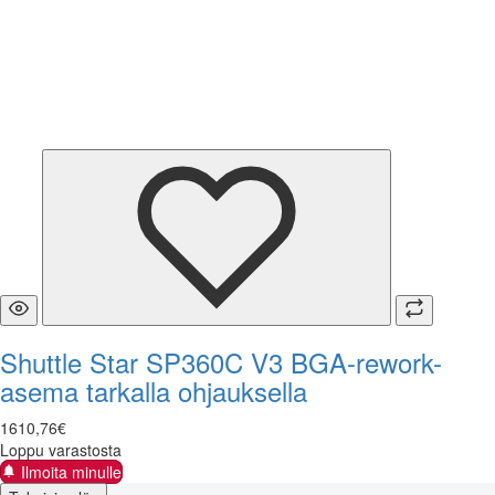
Shuttle Star SP360C V3 BGA-rework-
asema tarkalla ohjauksella
1610
,
76
€
Loppu varastosta
Ilmoita minulle