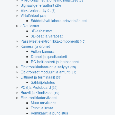
Mikro-ohjaimet ja ohjelmointilaitteet
(59)
Signaaligeneraattorit
(20)
Elektroniset näytöt
(6)
Virtalähteet
(39)
Säädettävät laboratoriovirtalähteet
3D-tulostus
3D-tulostimet
3D-osat ja varaosat
Passiiviset elektroniikkakomponentit
(40)
Kamerat ja dronet
Action-kamerat
Dronet ja quadkopterit
RC-helikopterit ja lentokoneet
Elektroniikkalaatikot ja säilytys
(23)
Elektroniset moduulit ja anturit
(31)
Liittimet ja terminaalit
(37)
Sähköjohdotus
PCB ja Protoboard
(32)
Ruuvit ja kiinnikkeet
(10)
Elektroniikkatarvikkeet
Muut tarvikkeet
Teipit ja liimat
Kemikaalit ja puhdistus