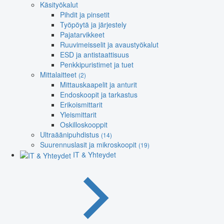
Käsityökalut
Pihdit ja pinsetit
Työpöytä ja järjestely
Pajatarvikkeet
Ruuvimeisselit ja avaustyökalut
ESD ja antistaattisuus
Penkkipuristimet ja tuet
Mittalaitteet
(2)
Mittauskaapelit ja anturit
Endoskoopit ja tarkastus
Erikoismittarit
Yleismittarit
Oskilloskooppit
Ultraäänipuhdistus
(14)
Suurennuslasit ja mikroskoopit
(19)
IT & Yhteydet