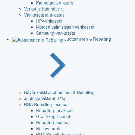
Kannettavien laturit
Verkot ja liitännät
(15)
Värikasetit ja tulostus
HP-värikasetit
Muiden valmistajien värikasetit
Samsung-värikasetit
Juottaminen & Reballing
Näytä kaikki Juottaminen & Reballing
Juotostarvikkeet
(126)
BGA Reballing -asemat
Reballing-tarvikkeet
Grafiikkapiirisarjat
Reballing-asemat
Reflow-uunit
BGA Stencils ja mallineet