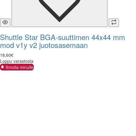
Shuttle Star BGA-suuttimen 44x44 mm
mod v1y v2 juotosasemaan
18
,
60
€
Loppu varastosta
Ilmoita minulle