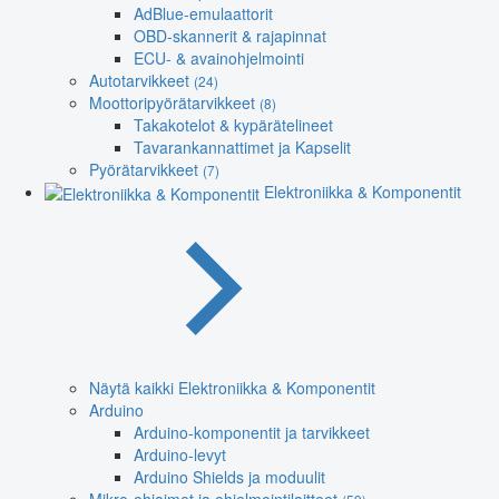
AdBlue-emulaattorit
OBD-skannerit & rajapinnat
ECU- & avainohjelmointi
Autotarvikkeet
(24)
Moottoripyörätarvikkeet
(8)
Takakotelot & kypärätelineet
Tavarankannattimet ja Kapselit
Pyörätarvikkeet
(7)
Elektroniikka & Komponentit
Näytä kaikki Elektroniikka & Komponentit
Arduino
Arduino-komponentit ja tarvikkeet
Arduino-levyt
Arduino Shields ja moduulit