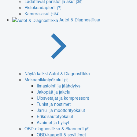
Ladattavat paristot ja akut
(39)
Pistokeadapterit
(7)
Kamera-akut
(134)
Autot & Diagnostiikka
Näytä kaikki Autot & Diagnostiikka
Mekaanikkotyökalut
(1)
Ilmastointi ja jäähdytys
Jakopää ja jakelu
Ulosvetäjät ja kompressorit
Tunkit ja nostimet
Jarru- ja moottorityökalut
Erikoisautotyökalut
Avaimet ja hylsyt
OBD-diagnostiikka & Skannerit
(6)
OBD-kaapelit & sovittimet