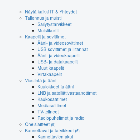
Näytä kaikki IT & Yhteydet
Tallennus ja muisti
Säilytystarvikkeet
Muistikortit
Kaapelit ja sovittimet
Ääni- ja videosovittimet
USB-sovittimet ja liitännät
Ääni- ja videokaapelit
USB- ja datakaapelit
Muut kaapelit
Virtakaapelit
Viestintä ja ääni
Kuulokkeet ja ääni
LNB ja satelliittivastaanottimet
Kaukosäätimet
Mediasoittimet
TV-telineet
Radiopuhelimet ja radio
Oheislaitteet
(9)
Kannettavat ja tarvikkeet
(6)
Kannettavien akut