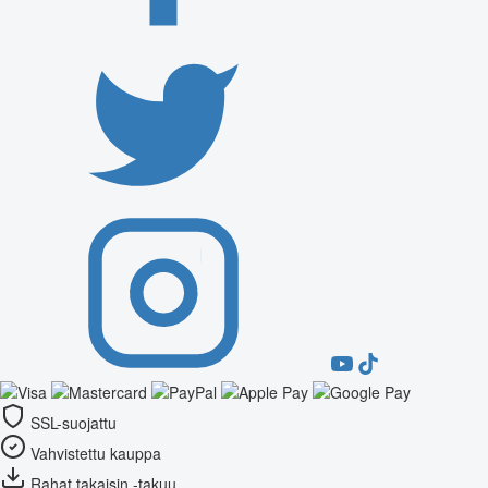
SSL-suojattu
Vahvistettu kauppa
Rahat takaisin -takuu