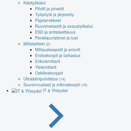
Käsityökalut
Pihdit ja pinsetit
Työpöytä ja järjestely
Pajatarvikkeet
Ruuvimeisselit ja avaustyökalut
ESD ja antistaattisuus
Penkkipuristimet ja tuet
Mittalaitteet
(2)
Mittauskaapelit ja anturit
Endoskoopit ja tarkastus
Erikoismittarit
Yleismittarit
Oskilloskooppit
Ultraäänipuhdistus
(14)
Suurennuslasit ja mikroskoopit
(19)
IT & Yhteydet