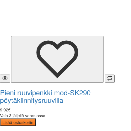
Pieni ruuvipenkki mod-SK290
pöytäkiinnitysruuvilla
9
,
92
€
Vain 3 jäljellä varastossa
Lisää ostoskoriin