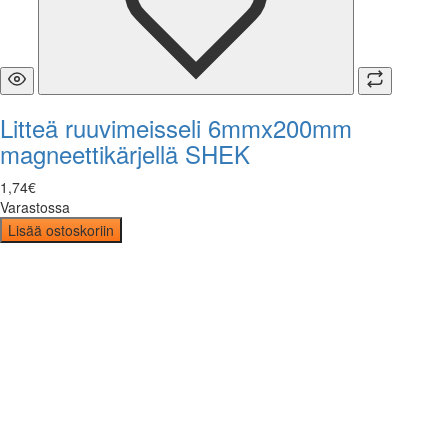
Litteä ruuvimeisseli 6mmx200mm
magneettikärjellä SHEK
1
,
74
€
Varastossa
Lisää ostoskoriin