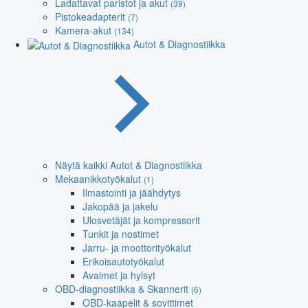
Ladattavat paristot ja akut
(39)
Pistokeadapterit
(7)
Kamera-akut
(134)
Autot & Diagnostiikka
Näytä kaikki Autot & Diagnostiikka
Mekaanikkotyökalut
(1)
Ilmastointi ja jäähdytys
Jakopää ja jakelu
Ulosvetäjät ja kompressorit
Tunkit ja nostimet
Jarru- ja moottorityökalut
Erikoisautotyökalut
Avaimet ja hylsyt
OBD-diagnostiikka & Skannerit
(6)
OBD-kaapelit & sovittimet