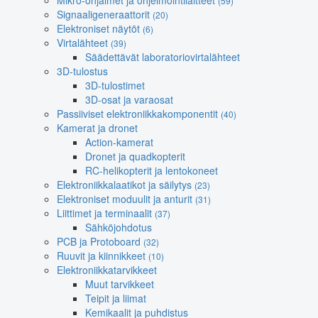
Mikro-ohjaimet ja ohjelmointilaitteet
(59)
Signaaligeneraattorit
(20)
Elektroniset näytöt
(6)
Virtalähteet
(39)
Säädettävät laboratoriovirtalähteet
3D-tulostus
3D-tulostimet
3D-osat ja varaosat
Passiiviset elektroniikkakomponentit
(40)
Kamerat ja dronet
Action-kamerat
Dronet ja quadkopterit
RC-helikopterit ja lentokoneet
Elektroniikkalaatikot ja säilytys
(23)
Elektroniset moduulit ja anturit
(31)
Liittimet ja terminaalit
(37)
Sähköjohdotus
PCB ja Protoboard
(32)
Ruuvit ja kiinnikkeet
(10)
Elektroniikkatarvikkeet
Muut tarvikkeet
Teipit ja liimat
Kemikaalit ja puhdistus