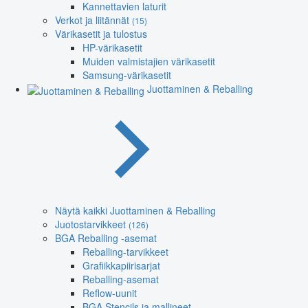
Kannettavien laturit
Verkot ja liitännät
(15)
Värikasetit ja tulostus
HP-värikasetit
Muiden valmistajien värikasetit
Samsung-värikasetit
Juottaminen & Reballing
Näytä kaikki Juottaminen & Reballing
Juotostarvikkeet
(126)
BGA Reballing -asemat
Reballing-tarvikkeet
Grafiikkapiirisarjat
Reballing-asemat
Reflow-uunit
BGA Stencils ja mallineet