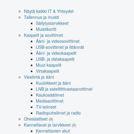
Näytä kaikki IT & Yhteydet
Tallennus ja muisti
Säilytystarvikkeet
Muistikortit
Kaapelit ja sovittimet
Ääni- ja videosovittimet
USB-sovittimet ja liitännät
Ääni- ja videokaapelit
USB- ja datakaapelit
Muut kaapelit
Virtakaapelit
Viestintä ja ääni
Kuulokkeet ja ääni
LNB ja satelliittivastaanottimet
Kaukosäätimet
Mediasoittimet
TV-telineet
Radiopuhelimet ja radio
Oheislaitteet
(9)
Kannettavat ja tarvikkeet
(6)
Kannettavien akut