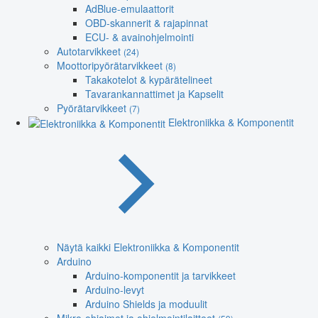
AdBlue-emulaattorit
OBD-skannerit & rajapinnat
ECU- & avainohjelmointi
Autotarvikkeet
(24)
Moottoripyörätarvikkeet
(8)
Takakotelot & kypärätelineet
Tavarankannattimet ja Kapselit
Pyörätarvikkeet
(7)
Elektroniikka & Komponentit
Näytä kaikki Elektroniikka & Komponentit
Arduino
Arduino-komponentit ja tarvikkeet
Arduino-levyt
Arduino Shields ja moduulit