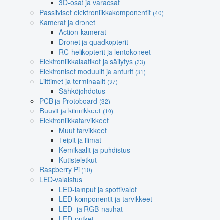
3D-osat ja varaosat
Passiiviset elektroniikkakomponentit
(40)
Kamerat ja dronet
Action-kamerat
Dronet ja quadkopterit
RC-helikopterit ja lentokoneet
Elektroniikkalaatikot ja säilytys
(23)
Elektroniset moduulit ja anturit
(31)
Liittimet ja terminaalit
(37)
Sähköjohdotus
PCB ja Protoboard
(32)
Ruuvit ja kiinnikkeet
(10)
Elektroniikkatarvikkeet
Muut tarvikkeet
Teipit ja liimat
Kemikaalit ja puhdistus
Kutisteletkut
Raspberry Pi
(10)
LED-valaistus
LED-lamput ja spottivalot
LED-komponentit ja tarvikkeet
LED- ja RGB-nauhat
LED-putket