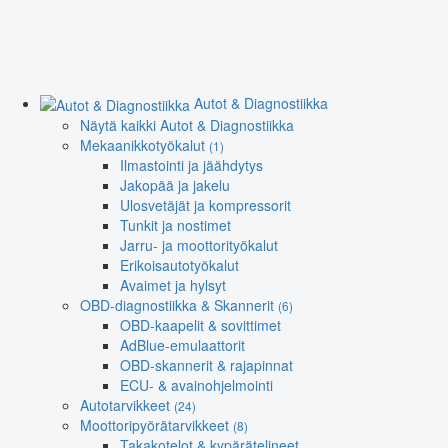
Autot & Diagnostiikka
Näytä kaikki Autot & Diagnostiikka
Mekaanikkotyökalut
(1)
Ilmastointi ja jäähdytys
Jakopää ja jakelu
Ulosvetäjät ja kompressorit
Tunkit ja nostimet
Jarru- ja moottorityökalut
Erikoisautotyökalut
Avaimet ja hylsyt
OBD-diagnostiikka & Skannerit
(6)
OBD-kaapelit & sovittimet
AdBlue-emulaattorit
OBD-skannerit & rajapinnat
ECU- & avainohjelmointi
Autotarvikkeet
(24)
Moottoripyörätarvikkeet
(8)
Takakotelot & kypärätelineet