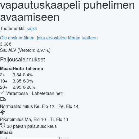
vapautuskaapeli puhelimen
avaamiseen
Tuotemerkki:
satkit
Ole ensimmäinen, joka arvostelee tämän tuotteen
3
,
68
€
Sis. ALV
(Veroton: 2,97 €)
Paljousalennukset
Määrä
Hinta
Tallenna
2+
3,54 €
-4%
10+
3,35 €
-9%
20+
2,95 €
-20%
Varastossa - Lähetetään heti
Normaalitoimitus
Ke, Elo 12 - Pe, Elo 14
Pikatoimitus
Ma, Elo 10 - Ti, Elo 11
30 päivän palautusoikeus
Määrä