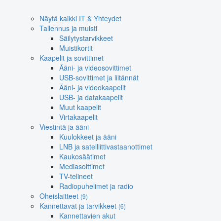
Näytä kaikki IT & Yhteydet
Tallennus ja muisti
Säilytystarvikkeet
Muistikortit
Kaapelit ja sovittimet
Ääni- ja videosovittimet
USB-sovittimet ja liitännät
Ääni- ja videokaapelit
USB- ja datakaapelit
Muut kaapelit
Virtakaapelit
Viestintä ja ääni
Kuulokkeet ja ääni
LNB ja satelliittivastaanottimet
Kaukosäätimet
Mediasoittimet
TV-telineet
Radiopuhelimet ja radio
Oheislaitteet
(9)
Kannettavat ja tarvikkeet
(6)
Kannettavien akut