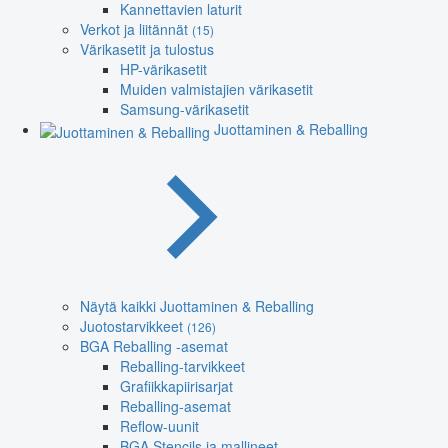
Kannettavien laturit
Verkot ja liitännät
(15)
Värikasetit ja tulostus
HP-värikasetit
Muiden valmistajien värikasetit
Samsung-värikasetit
Juottaminen & Reballing
Näytä kaikki Juottaminen & Reballing
Juotostarvikkeet
(126)
BGA Reballing -asemat
Reballing-tarvikkeet
Grafiikkapiirisarjat
Reballing-asemat
Reflow-uunit
BGA Stencils ja mallineet