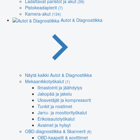
Ladattavat paristot ja akut
(39)
Pistokeadapterit
(7)
Kamera-akut
(134)
Autot & Diagnostiikka
Näytä kaikki Autot & Diagnostiikka
Mekaanikkotyökalut
(1)
Ilmastointi ja jäähdytys
Jakopää ja jakelu
Ulosvetäjät ja kompressorit
Tunkit ja nostimet
Jarru- ja moottorityökalut
Erikoisautotyökalut
Avaimet ja hylsyt
OBD-diagnostiikka & Skannerit
(6)
OBD-kaapelit & sovittimet