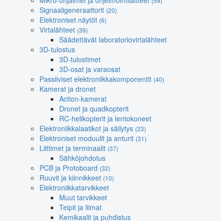
Mikro-ohjaimet ja ohjelmointilaitteet
(59)
Signaaligeneraattorit
(20)
Elektroniset näytöt
(6)
Virtalähteet
(39)
Säädettävät laboratoriovirtalähteet
3D-tulostus
3D-tulostimet
3D-osat ja varaosat
Passiiviset elektroniikkakomponentit
(40)
Kamerat ja dronet
Action-kamerat
Dronet ja quadkopterit
RC-helikopterit ja lentokoneet
Elektroniikkalaatikot ja säilytys
(23)
Elektroniset moduulit ja anturit
(31)
Liittimet ja terminaalit
(37)
Sähköjohdotus
PCB ja Protoboard
(32)
Ruuvit ja kiinnikkeet
(10)
Elektroniikkatarvikkeet
Muut tarvikkeet
Teipit ja liimat
Kemikaalit ja puhdistus