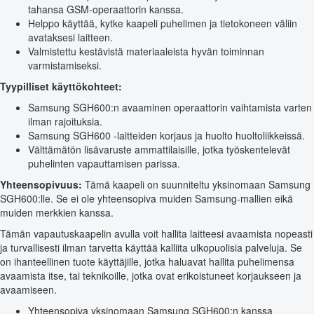
tahansa GSM-operaattorin kanssa.
Helppo käyttää, kytke kaapeli puhelimen ja tietokoneen väliin
avataksesi laitteen.
Valmistettu kestävistä materiaaleista hyvän toiminnan
varmistamiseksi.
Tyypilliset käyttökohteet:
Samsung SGH600:n avaaminen operaattorin vaihtamista varten
ilman rajoituksia.
Samsung SGH600 -laitteiden korjaus ja huolto huoltoliikkeissä.
Välttämätön lisävaruste ammattilaisille, jotka työskentelevät
puhelinten vapauttamisen parissa.
Yhteensopivuus:
Tämä kaapeli on suunniteltu yksinomaan Samsung
SGH600:lle. Se ei ole yhteensopiva muiden Samsung-mallien eikä
muiden merkkien kanssa.
Tämän vapautuskaapelin avulla voit hallita laitteesi avaamista nopeasti
ja turvallisesti ilman tarvetta käyttää kalliita ulkopuolisia palveluja. Se
on ihanteellinen tuote käyttäjille, jotka haluavat hallita puhelimensa
avaamista itse, tai teknikoille, jotka ovat erikoistuneet korjaukseen ja
avaamiseen.
Yhteensopiva yksinomaan Samsung SGH600:n kanssa