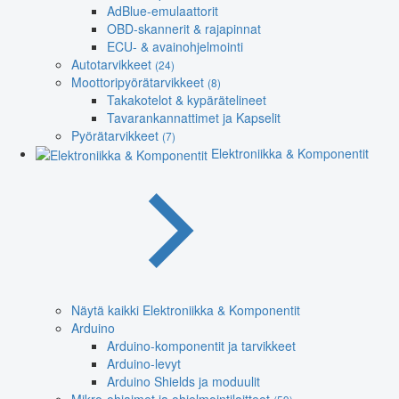
AdBlue-emulaattorit
OBD-skannerit & rajapinnat
ECU- & avainohjelmointi
Autotarvikkeet
(24)
Moottoripyörätarvikkeet
(8)
Takakotelot & kypärätelineet
Tavarankannattimet ja Kapselit
Pyörätarvikkeet
(7)
Elektroniikka & Komponentit
Näytä kaikki Elektroniikka & Komponentit
Arduino
Arduino-komponentit ja tarvikkeet
Arduino-levyt
Arduino Shields ja moduulit