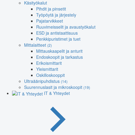
Käsityökalut
Pihdit ja pinsetit
Työpöytä ja järjestely
Pajatarvikkeet
Ruuvimeisselit ja avaustyökalut
ESD ja antistaattisuus
Penkkipuristimet ja tuet
Mittalaitteet
(2)
Mittauskaapelit ja anturit
Endoskoopit ja tarkastus
Erikoismittarit
Yleismittarit
Oskilloskooppit
Ultraäänipuhdistus
(14)
Suurennuslasit ja mikroskoopit
(19)
IT & Yhteydet