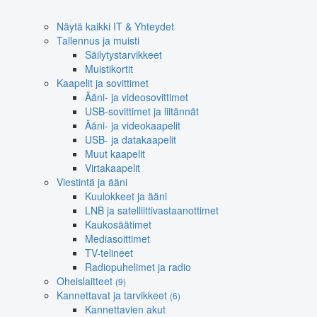
Näytä kaikki IT & Yhteydet
Tallennus ja muisti
Säilytystarvikkeet
Muistikortit
Kaapelit ja sovittimet
Ääni- ja videosovittimet
USB-sovittimet ja liitännät
Ääni- ja videokaapelit
USB- ja datakaapelit
Muut kaapelit
Virtakaapelit
Viestintä ja ääni
Kuulokkeet ja ääni
LNB ja satelliittivastaanottimet
Kaukosäätimet
Mediasoittimet
TV-telineet
Radiopuhelimet ja radio
Oheislaitteet
(9)
Kannettavat ja tarvikkeet
(6)
Kannettavien akut