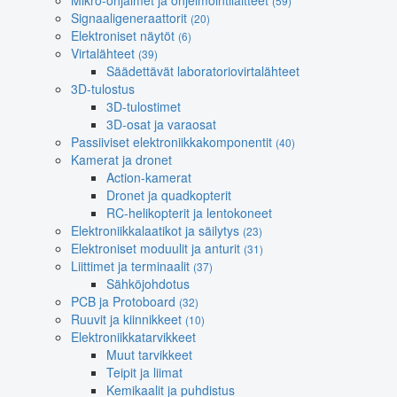
Mikro-ohjaimet ja ohjelmointilaitteet
(59)
Signaaligeneraattorit
(20)
Elektroniset näytöt
(6)
Virtalähteet
(39)
Säädettävät laboratoriovirtalähteet
3D-tulostus
3D-tulostimet
3D-osat ja varaosat
Passiiviset elektroniikkakomponentit
(40)
Kamerat ja dronet
Action-kamerat
Dronet ja quadkopterit
RC-helikopterit ja lentokoneet
Elektroniikkalaatikot ja säilytys
(23)
Elektroniset moduulit ja anturit
(31)
Liittimet ja terminaalit
(37)
Sähköjohdotus
PCB ja Protoboard
(32)
Ruuvit ja kiinnikkeet
(10)
Elektroniikkatarvikkeet
Muut tarvikkeet
Teipit ja liimat
Kemikaalit ja puhdistus