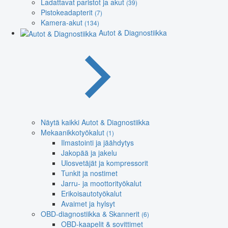
Ladattavat paristot ja akut
(39)
Pistokeadapterit
(7)
Kamera-akut
(134)
Autot & Diagnostiikka
Näytä kaikki Autot & Diagnostiikka
Mekaanikkotyökalut
(1)
Ilmastointi ja jäähdytys
Jakopää ja jakelu
Ulosvetäjät ja kompressorit
Tunkit ja nostimet
Jarru- ja moottorityökalut
Erikoisautotyökalut
Avaimet ja hylsyt
OBD-diagnostiikka & Skannerit
(6)
OBD-kaapelit & sovittimet