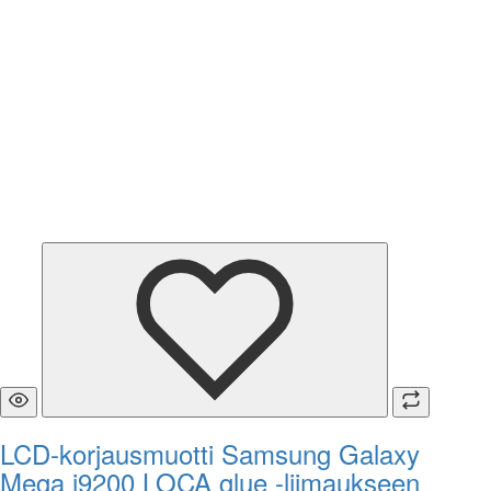
LCD-korjausmuotti Samsung Galaxy
Mega i9200 LOCA glue -liimaukseen