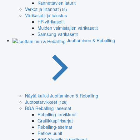
Kannettavien laturit
Verkot ja liitännät
(15)
Värikasetit ja tulostus
HP-värikasetit
Muiden valmistajien värikasetit
Samsung-värikasetit
Juottaminen & Reballing
Näytä kaikki Juottaminen & Reballing
Juotostarvikkeet
(126)
BGA Reballing -asemat
Reballing-tarvikkeet
Grafiikkapiirisarjat
Reballing-asemat
Reflow-uunit
BGA Stencils ja mallineet