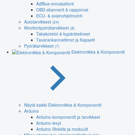
AdBlue-emulaattorit
OBD-skannerit & rajapinnat
ECU- & avainohjelmointi
Autotarvikkeet
(24)
Moottoripyörätarvikkeet
(8)
Takakotelot & kypärätelineet
Tavarankannattimet ja Kapselit
Pyörätarvikkeet
(7)
Elektroniikka & Komponentit
Näytä kaikki Elektroniikka & Komponentit
Arduino
Arduino-komponentit ja tarvikkeet
Arduino-levyt
Arduino Shields ja moduulit