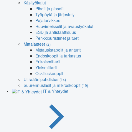
Käsityökalut
Pihdit ja pinsetit
Työpöytä ja järjestely
Pajatarvikkeet
Ruuvimeisselit ja avaustyökalut
ESD ja antistaattisuus
Penkkipuristimet ja tuet
Mittalaitteet
(2)
Mittauskaapelit ja anturit
Endoskoopit ja tarkastus
Erikoismittarit
Yleismittarit
Oskilloskooppit
Ultraäänipuhdistus
(14)
Suurennuslasit ja mikroskoopit
(19)
IT & Yhteydet