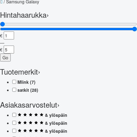
/
Samsung Galaxy
Hintahaarukka
›
€
—
€
Go
Tuotemerkit
›
Mlink
(7)
satkit
(28)
Asiakasarvostelut
›
& ylöspäin
& ylöspäin
& ylöspäin