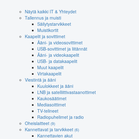
Näytä kaikki IT & Yhteydet
Tallennus ja muisti
Säilytystarvikkeet
Muistikortit
Kaapelit ja sovittimet
Ääni- ja videosovittimet
USB-sovittimet ja liitännät
Ääni- ja videokaapelit
USB- ja datakaapelit
Muut kaapelit
Virtakaapelit
Viestintä ja ääni
Kuulokkeet ja ääni
LNB ja satelliittivastaanottimet
Kaukosäätimet
Mediasoittimet
TV-telineet
Radiopuhelimet ja radio
Oheislaitteet
(9)
Kannettavat ja tarvikkeet
(6)
Kannettavien akut