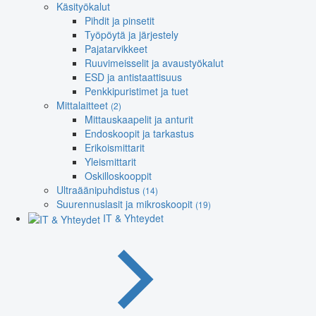
Käsityökalut
Pihdit ja pinsetit
Työpöytä ja järjestely
Pajatarvikkeet
Ruuvimeisselit ja avaustyökalut
ESD ja antistaattisuus
Penkkipuristimet ja tuet
Mittalaitteet
(2)
Mittauskaapelit ja anturit
Endoskoopit ja tarkastus
Erikoismittarit
Yleismittarit
Oskilloskooppit
Ultraäänipuhdistus
(14)
Suurennuslasit ja mikroskoopit
(19)
IT & Yhteydet