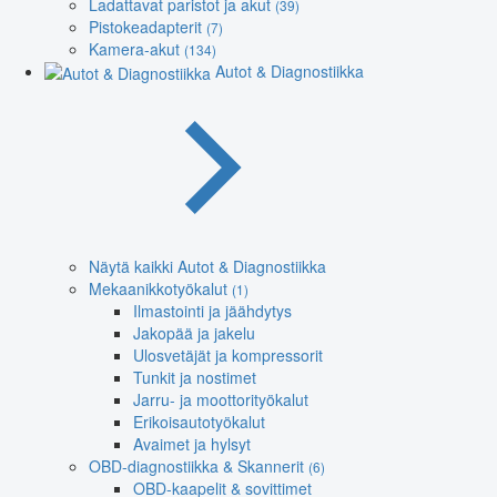
Ladattavat paristot ja akut
(39)
Pistokeadapterit
(7)
Kamera-akut
(134)
Autot & Diagnostiikka
Näytä kaikki Autot & Diagnostiikka
Mekaanikkotyökalut
(1)
Ilmastointi ja jäähdytys
Jakopää ja jakelu
Ulosvetäjät ja kompressorit
Tunkit ja nostimet
Jarru- ja moottorityökalut
Erikoisautotyökalut
Avaimet ja hylsyt
OBD-diagnostiikka & Skannerit
(6)
OBD-kaapelit & sovittimet