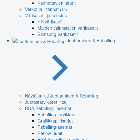
Kannettavien laturit
Verkot ja liitännät
(15)
Värikasetit ja tulostus
HP-värikasetit
Muiden valmistajien värikasetit
Samsung-värikasetit
Juottaminen & Reballing
Näytä kaikki Juottaminen & Reballing
Juotostarvikkeet
(126)
BGA Reballing -asemat
Reballing-tarvikkeet
Grafiikkapiirisarjat
Reballing-asemat
Reflow-uunit
BGA Stencils ja mallineet