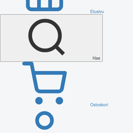
Etusivu
Hae
Ostoskori