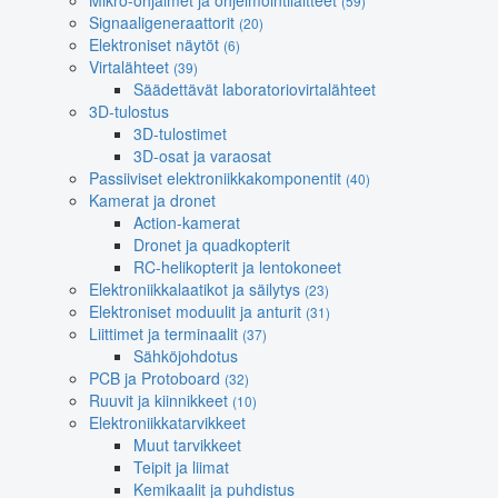
Mikro-ohjaimet ja ohjelmointilaitteet
(59)
Signaaligeneraattorit
(20)
Elektroniset näytöt
(6)
Virtalähteet
(39)
Säädettävät laboratoriovirtalähteet
3D-tulostus
3D-tulostimet
3D-osat ja varaosat
Passiiviset elektroniikkakomponentit
(40)
Kamerat ja dronet
Action-kamerat
Dronet ja quadkopterit
RC-helikopterit ja lentokoneet
Elektroniikkalaatikot ja säilytys
(23)
Elektroniset moduulit ja anturit
(31)
Liittimet ja terminaalit
(37)
Sähköjohdotus
PCB ja Protoboard
(32)
Ruuvit ja kiinnikkeet
(10)
Elektroniikkatarvikkeet
Muut tarvikkeet
Teipit ja liimat
Kemikaalit ja puhdistus