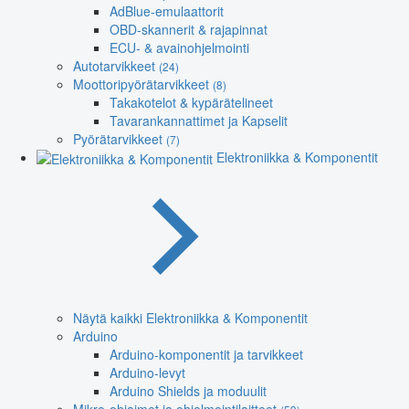
AdBlue-emulaattorit
OBD-skannerit & rajapinnat
ECU- & avainohjelmointi
Autotarvikkeet
(24)
Moottoripyörätarvikkeet
(8)
Takakotelot & kypärätelineet
Tavarankannattimet ja Kapselit
Pyörätarvikkeet
(7)
Elektroniikka & Komponentit
Näytä kaikki Elektroniikka & Komponentit
Arduino
Arduino-komponentit ja tarvikkeet
Arduino-levyt
Arduino Shields ja moduulit