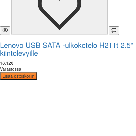
Lenovo USB SATA -ulkokotelo H211t 2.5''
kiintolevyille
16
,
12
€
Varastossa
Lisää ostoskoriin