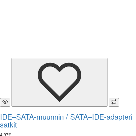
IDE–SATA-muunnin / SATA–IDE-adapteri
satkit
4
,
97
€