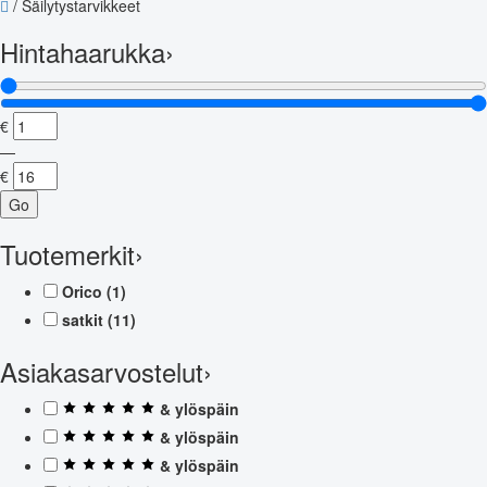
/
Säilytystarvikkeet
Hintahaarukka
›
€
—
€
Go
Tuotemerkit
›
Orico
(1)
satkit
(11)
Asiakasarvostelut
›
& ylöspäin
& ylöspäin
& ylöspäin