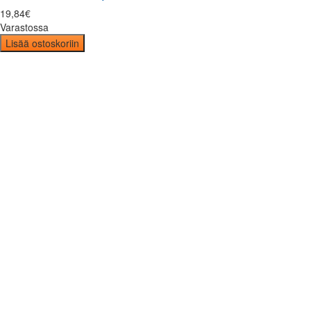
19
,
84
€
Varastossa
Lisää ostoskoriin