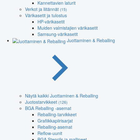
Kannettavien laturit
Verkot ja liitännät
(15)
Värikasetit ja tulostus
HP-värikasetit
Muiden valmistajien värikasetit
Samsung-värikasetit
Juottaminen & Reballing
Näytä kaikki Juottaminen & Reballing
Juotostarvikkeet
(126)
BGA Reballing -asemat
Reballing-tarvikkeet
Grafiikkapiirisarjat
Reballing-asemat
Reflow-uunit
BGA Stencils ja mallineet