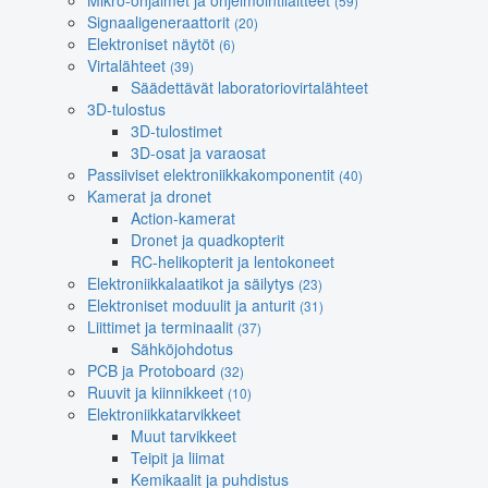
Mikro-ohjaimet ja ohjelmointilaitteet
(59)
Signaaligeneraattorit
(20)
Elektroniset näytöt
(6)
Virtalähteet
(39)
Säädettävät laboratoriovirtalähteet
3D-tulostus
3D-tulostimet
3D-osat ja varaosat
Passiiviset elektroniikkakomponentit
(40)
Kamerat ja dronet
Action-kamerat
Dronet ja quadkopterit
RC-helikopterit ja lentokoneet
Elektroniikkalaatikot ja säilytys
(23)
Elektroniset moduulit ja anturit
(31)
Liittimet ja terminaalit
(37)
Sähköjohdotus
PCB ja Protoboard
(32)
Ruuvit ja kiinnikkeet
(10)
Elektroniikkatarvikkeet
Muut tarvikkeet
Teipit ja liimat
Kemikaalit ja puhdistus