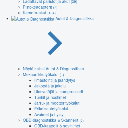
Ladattavat paristot ja akut
(39)
Pistokeadapterit
(7)
Kamera-akut
(134)
Autot & Diagnostiikka
Näytä kaikki Autot & Diagnostiikka
Mekaanikkotyökalut
(1)
Ilmastointi ja jäähdytys
Jakopää ja jakelu
Ulosvetäjät ja kompressorit
Tunkit ja nostimet
Jarru- ja moottorityökalut
Erikoisautotyökalut
Avaimet ja hylsyt
OBD-diagnostiikka & Skannerit
(6)
OBD-kaapelit & sovittimet