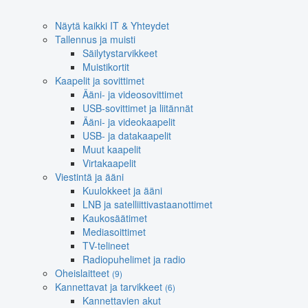
Näytä kaikki IT & Yhteydet
Tallennus ja muisti
Säilytystarvikkeet
Muistikortit
Kaapelit ja sovittimet
Ääni- ja videosovittimet
USB-sovittimet ja liitännät
Ääni- ja videokaapelit
USB- ja datakaapelit
Muut kaapelit
Virtakaapelit
Viestintä ja ääni
Kuulokkeet ja ääni
LNB ja satelliittivastaanottimet
Kaukosäätimet
Mediasoittimet
TV-telineet
Radiopuhelimet ja radio
Oheislaitteet
(9)
Kannettavat ja tarvikkeet
(6)
Kannettavien akut