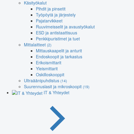
Käsityökalut
Pihdit ja pinsetit
Työpöytä ja järjestely
Pajatarvikkeet
Ruuvimeisselit ja avaustyökalut
ESD ja antistaattisuus
Penkkipuristimet ja tuet
Mittalaitteet
(2)
Mittauskaapelit ja anturit
Endoskoopit ja tarkastus
Erikoismittarit
Yleismittarit
Oskilloskooppit
Ultraäänipuhdistus
(14)
Suurennuslasit ja mikroskoopit
(19)
IT & Yhteydet