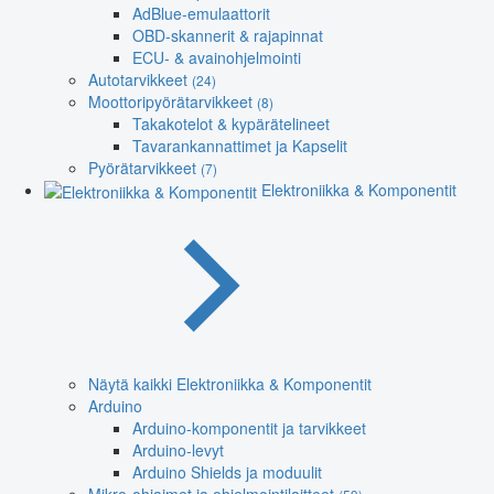
AdBlue-emulaattorit
OBD-skannerit & rajapinnat
ECU- & avainohjelmointi
Autotarvikkeet
(24)
Moottoripyörätarvikkeet
(8)
Takakotelot & kypärätelineet
Tavarankannattimet ja Kapselit
Pyörätarvikkeet
(7)
Elektroniikka & Komponentit
Näytä kaikki Elektroniikka & Komponentit
Arduino
Arduino-komponentit ja tarvikkeet
Arduino-levyt
Arduino Shields ja moduulit