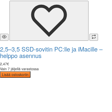
2,5–3,5 SSD-sovitin PC:lle ja iMacille –
helppo asennus
2
,
47
€
Vain 7 jäljellä varastossa
Lisää ostoskoriin