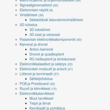
Mikro-ohjaimet ja ohjelmointilaitteet
(59)
Signaaligeneraattorit
(20)
Elektroniset näytöt
(6)
Virtalähteet
(39)
Säädettävät laboratoriovirtalähteet
3D-tulostus
3D-tulostimet
3D-osat ja varaosat
Passiiviset elektroniikkakomponentit
(40)
Kamerat ja dronet
Action-kamerat
Dronet ja quadkopterit
RC-helikopterit ja lentokoneet
Elektroniikkalaatikot ja säilytys
(23)
Elektroniset moduulit ja anturit
(31)
Liittimet ja terminaalit
(37)
Sähköjohdotus
PCB ja Protoboard
(32)
Ruuvit ja kiinnikkeet
(10)
Elektroniikkatarvikkeet
Muut tarvikkeet
Teipit ja liimat
Kemikaalit ja puhdistus