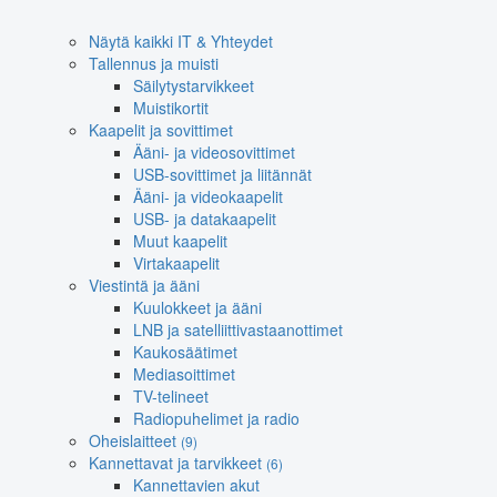
Näytä kaikki IT & Yhteydet
Tallennus ja muisti
Säilytystarvikkeet
Muistikortit
Kaapelit ja sovittimet
Ääni- ja videosovittimet
USB-sovittimet ja liitännät
Ääni- ja videokaapelit
USB- ja datakaapelit
Muut kaapelit
Virtakaapelit
Viestintä ja ääni
Kuulokkeet ja ääni
LNB ja satelliittivastaanottimet
Kaukosäätimet
Mediasoittimet
TV-telineet
Radiopuhelimet ja radio
Oheislaitteet
(9)
Kannettavat ja tarvikkeet
(6)
Kannettavien akut