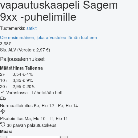
vapautuskaapeli Sagem
9xx -puhelimille
Tuotemerkki:
satkit
Ole ensimmäinen, joka arvostelee tämän tuotteen
3
,
68
€
Sis. ALV
(Veroton: 2,97 €)
Paljousalennukset
Määrä
Hinta
Tallenna
2+
3,54 €
-4%
10+
3,35 €
-9%
20+
2,95 €
-20%
Varastossa - Lähetetään heti
Normaalitoimitus
Ke, Elo 12 - Pe, Elo 14
Pikatoimitus
Ma, Elo 10 - Ti, Elo 11
30 päivän palautusoikeus
Määrä