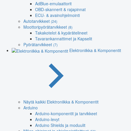
AdBlue-emulaattorit
OBD-skannerit & rajapinnat
ECU- & avainohjelmointi
Autotarvikkeet
(24)
Moottoripyörätarvikkeet
(8)
Takakotelot & kypärätelineet
Tavarankannattimet ja Kapselit
Pyörätarvikkeet
(7)
Elektroniikka & Komponentit
Näytä kaikki Elektroniikka & Komponentit
Arduino
Arduino-komponentit ja tarvikkeet
Arduino-levyt
Arduino Shields ja moduulit