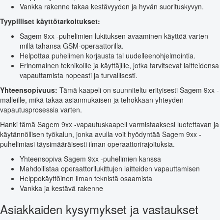
Vankka rakenne takaa kestävyyden ja hyvän suorituskyvyn.
Tyypilliset käyttötarkoitukset:
Sagem 9xx -puhelimien lukituksen avaaminen käyttöä varten
millä tahansa GSM-operaattorilla.
Helpottaa puhelimen korjausta tai uudelleenohjelmointia.
Erinomainen teknikoille ja käyttäjille, jotka tarvitsevat laitteidensa
vapauttamista nopeasti ja turvallisesti.
Yhteensopivuus:
Tämä kaapeli on suunniteltu erityisesti Sagem 9xx -
malleille, mikä takaa asianmukaisen ja tehokkaan yhteyden
vapautusprosessia varten.
Hanki tämä Sagem 9xx -vapautuskaapeli varmistaaksesi luotettavan ja
käytännöllisen työkalun, jonka avulla voit hyödyntää Sagem 9xx -
puhelimiasi täysimääräisesti ilman operaattorirajoituksia.
Yhteensopiva Sagem 9xx -puhelimien kanssa
Mahdollistaa operaattorilukittujen laitteiden vapauttamisen
Helppokäyttöinen ilman teknistä osaamista
Vankka ja kestävä rakenne
Asiakkaiden kysymykset ja vastaukset