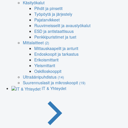
Käsityökalut
Pihdit ja pinsetit
Työpöytä ja järjestely
Pajatarvikkeet
Ruuvimeisselit ja avaustyökalut
ESD ja antistaattisuus
Penkkipuristimet ja tuet
Mittalaitteet
(2)
Mittauskaapelit ja anturit
Endoskoopit ja tarkastus
Erikoismittarit
Yleismittarit
Oskilloskooppit
Ultraäänipuhdistus
(14)
Suurennuslasit ja mikroskoopit
(19)
IT & Yhteydet