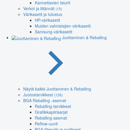
Kannettavien laturit
Verkot ja liitännät
(15)
Värikasetit ja tulostus
HP-värikasetit
Muiden valmistajien värikasetit
Samsung-värikasetit
Juottaminen & Reballing
Näytä kaikki Juottaminen & Reballing
Juotostarvikkeet
(126)
BGA Reballing -asemat
Reballing-tarvikkeet
Grafiikkapiirisarjat
Reballing-asemat
Reflow-uunit
BGA Stencils ja mallineet