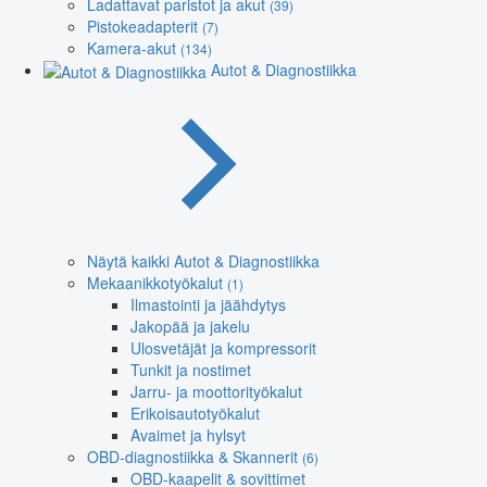
Ladattavat paristot ja akut
(39)
Pistokeadapterit
(7)
Kamera-akut
(134)
Autot & Diagnostiikka
Näytä kaikki Autot & Diagnostiikka
Mekaanikkotyökalut
(1)
Ilmastointi ja jäähdytys
Jakopää ja jakelu
Ulosvetäjät ja kompressorit
Tunkit ja nostimet
Jarru- ja moottorityökalut
Erikoisautotyökalut
Avaimet ja hylsyt
OBD-diagnostiikka & Skannerit
(6)
OBD-kaapelit & sovittimet