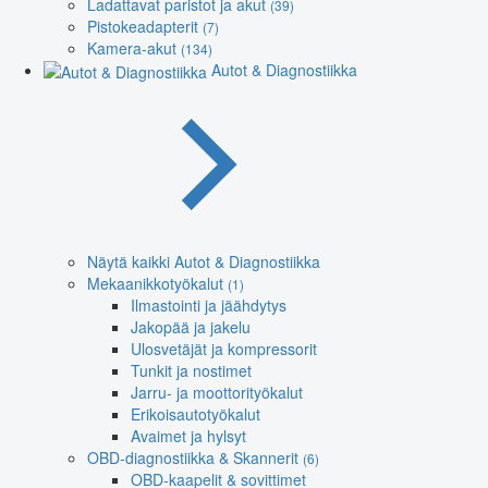
Ladattavat paristot ja akut
(39)
Pistokeadapterit
(7)
Kamera-akut
(134)
Autot & Diagnostiikka
Näytä kaikki Autot & Diagnostiikka
Mekaanikkotyökalut
(1)
Ilmastointi ja jäähdytys
Jakopää ja jakelu
Ulosvetäjät ja kompressorit
Tunkit ja nostimet
Jarru- ja moottorityökalut
Erikoisautotyökalut
Avaimet ja hylsyt
OBD-diagnostiikka & Skannerit
(6)
OBD-kaapelit & sovittimet