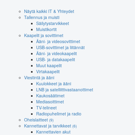
Näytä kaikki IT & Yhteydet
Tallennus ja muisti
Säilytystarvikkeet
Muistikortit
Kaapelit ja sovittimet
Ääni- ja videosovittimet
USB-sovittimet ja liitännät
Ääni- ja videokaapelit
USB- ja datakaapelit
Muut kaapelit
Virtakaapelit
Viestintä ja ääni
Kuulokkeet ja ääni
LNB ja satelliittivastaanottimet
Kaukosäätimet
Mediasoittimet
TV-telineet
Radiopuhelimet ja radio
Oheislaitteet
(9)
Kannettavat ja tarvikkeet
(6)
Kannettavien akut