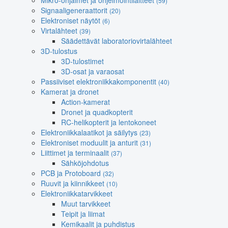
Mikro-ohjaimet ja ohjelmointilaitteet
(59)
Signaaligeneraattorit
(20)
Elektroniset näytöt
(6)
Virtalähteet
(39)
Säädettävät laboratoriovirtalähteet
3D-tulostus
3D-tulostimet
3D-osat ja varaosat
Passiiviset elektroniikkakomponentit
(40)
Kamerat ja dronet
Action-kamerat
Dronet ja quadkopterit
RC-helikopterit ja lentokoneet
Elektroniikkalaatikot ja säilytys
(23)
Elektroniset moduulit ja anturit
(31)
Liittimet ja terminaalit
(37)
Sähköjohdotus
PCB ja Protoboard
(32)
Ruuvit ja kiinnikkeet
(10)
Elektroniikkatarvikkeet
Muut tarvikkeet
Teipit ja liimat
Kemikaalit ja puhdistus