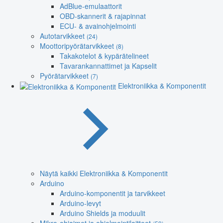
AdBlue-emulaattorit
OBD-skannerit & rajapinnat
ECU- & avainohjelmointi
Autotarvikkeet
(24)
Moottoripyörätarvikkeet
(8)
Takakotelot & kypärätelineet
Tavarankannattimet ja Kapselit
Pyörätarvikkeet
(7)
Elektroniikka & Komponentit
Näytä kaikki Elektroniikka & Komponentit
Arduino
Arduino-komponentit ja tarvikkeet
Arduino-levyt
Arduino Shields ja moduulit