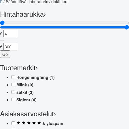
/
Säädettävät laboratoriovirtalähteet
Hintahaarukka
›
€
—
€
Go
Tuotemerkit
›
Hongshengfeng
(1)
Mlink
(9)
satkit
(3)
Siglent
(4)
Asiakasarvostelut
›
& ylöspäin