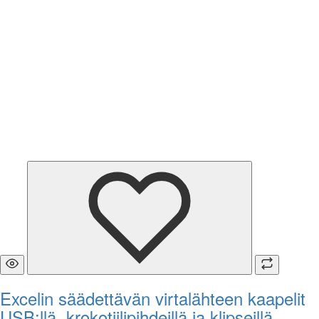
Excelin säädettävän virtalähteen kaapelit
USB:llä, krokotiilipihdeillä ja klipseillä