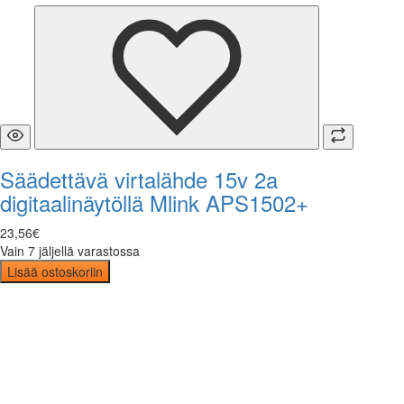
Säädettävä virtalähde 15v 2a
digitaalinäytöllä Mlink APS1502+
23
,
56
€
Vain 7 jäljellä varastossa
Lisää ostoskoriin