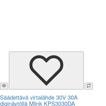
Säädettävä virtalähde 30V 30A
diginäytöllä Mlink KPS3030DA