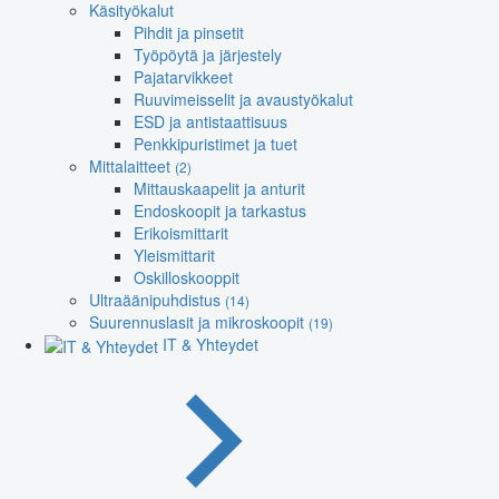
Käsityökalut
Pihdit ja pinsetit
Työpöytä ja järjestely
Pajatarvikkeet
Ruuvimeisselit ja avaustyökalut
ESD ja antistaattisuus
Penkkipuristimet ja tuet
Mittalaitteet
(2)
Mittauskaapelit ja anturit
Endoskoopit ja tarkastus
Erikoismittarit
Yleismittarit
Oskilloskooppit
Ultraäänipuhdistus
(14)
Suurennuslasit ja mikroskoopit
(19)
IT & Yhteydet