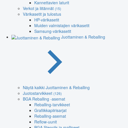
Kannettavien laturit
Verkot ja liitännät
(15)
Värikasetit ja tulostus
HP-värikasetit
Muiden valmistajien värikasetit
Samsung-värikasetit
Juottaminen & Reballing
Näytä kaikki Juottaminen & Reballing
Juotostarvikkeet
(126)
BGA Reballing -asemat
Reballing-tarvikkeet
Grafiikkapiirisarjat
Reballing-asemat
Reflow-uunit
BGA Stencils ja mallineet