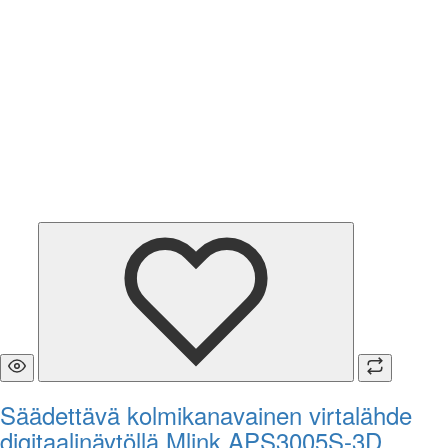
Säädettävä kolmikanavainen virtalähde
digitaalinäytöllä Mlink APS3005S-3D