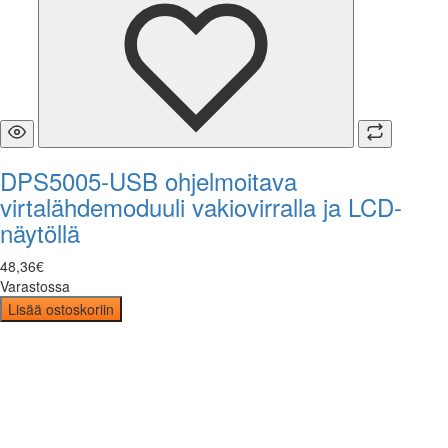
DPS5005-USB ohjelmoitava
virtalähdemoduuli vakiovirralla ja LCD-
näytöllä
48
,
36
€
Varastossa
Lisää ostoskoriin