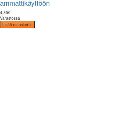
ammattikäyttöön
4
,
35
€
Varastossa
Lisää ostoskoriin