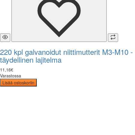
220 kpl galvanoidut niittimutterit M3-M10 -
täydellinen lajitelma
11
,
16
€
Varastossa
Lisää ostoskoriin