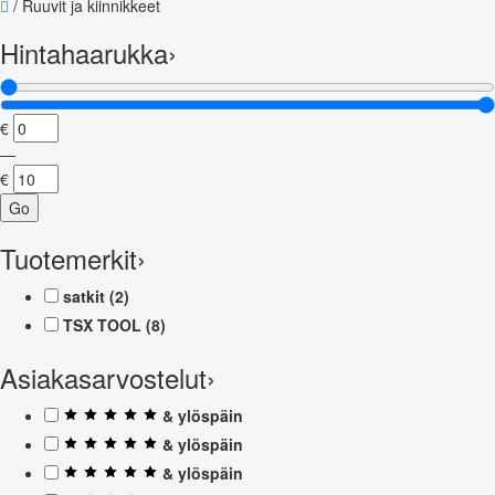
/
Ruuvit ja kiinnikkeet
Hintahaarukka
›
€
—
€
Go
Tuotemerkit
›
satkit
(2)
TSX TOOL
(8)
Asiakasarvostelut
›
& ylöspäin
& ylöspäin
& ylöspäin