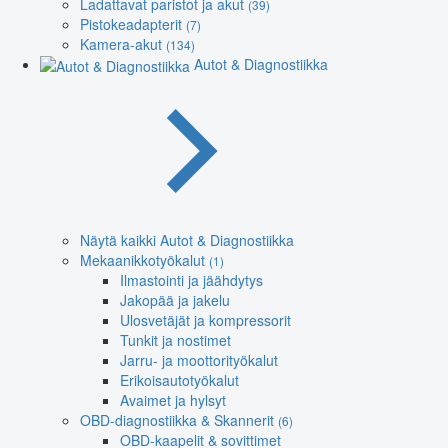
Ladattavat paristot ja akut
(39)
Pistokeadapterit
(7)
Kamera-akut
(134)
Autot & Diagnostiikka
Näytä kaikki Autot & Diagnostiikka
Mekaanikkotyökalut
(1)
Ilmastointi ja jäähdytys
Jakopää ja jakelu
Ulosvetäjät ja kompressorit
Tunkit ja nostimet
Jarru- ja moottorityökalut
Erikoisautotyökalut
Avaimet ja hylsyt
OBD-diagnostiikka & Skannerit
(6)
OBD-kaapelit & sovittimet