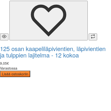
125 osan kaapeliläpivientien, läpivientien
ja tulppien lajitelma - 12 kokoa
9
,
05
€
Varastossa
Lisää ostoskoriin