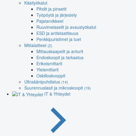
Käsityökalut
Pihdit ja pinsetit
Työpöytä ja järjestely
Pajatarvikkeet
Ruuvimeisselit ja avaustyökalut
ESD ja antistaattisuus
Penkkipuristimet ja tuet
Mittalaitteet
(2)
Mittauskaapelit ja anturit
Endoskoopit ja tarkastus
Erikoismittarit
Yleismittarit
Oskilloskooppit
Ultraäänipuhdistus
(14)
Suurennuslasit ja mikroskoopit
(19)
IT & Yhteydet