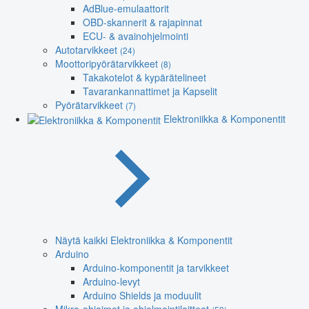
AdBlue-emulaattorit
OBD-skannerit & rajapinnat
ECU- & avainohjelmointi
Autotarvikkeet
(24)
Moottoripyörätarvikkeet
(8)
Takakotelot & kypärätelineet
Tavarankannattimet ja Kapselit
Pyörätarvikkeet
(7)
Elektroniikka & Komponentit
Näytä kaikki Elektroniikka & Komponentit
Arduino
Arduino-komponentit ja tarvikkeet
Arduino-levyt
Arduino Shields ja moduulit