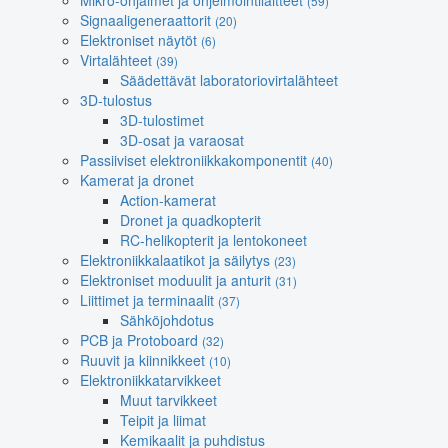
Mikro-ohjaimet ja ohjelmointilaitteet
(59)
Signaaligeneraattorit
(20)
Elektroniset näytöt
(6)
Virtalähteet
(39)
Säädettävät laboratoriovirtalähteet
3D-tulostus
3D-tulostimet
3D-osat ja varaosat
Passiiviset elektroniikkakomponentit
(40)
Kamerat ja dronet
Action-kamerat
Dronet ja quadkopterit
RC-helikopterit ja lentokoneet
Elektroniikkalaatikot ja säilytys
(23)
Elektroniset moduulit ja anturit
(31)
Liittimet ja terminaalit
(37)
Sähköjohdotus
PCB ja Protoboard
(32)
Ruuvit ja kiinnikkeet
(10)
Elektroniikkatarvikkeet
Muut tarvikkeet
Teipit ja liimat
Kemikaalit ja puhdistus