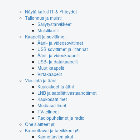
Näytä kaikki IT & Yhteydet
Tallennus ja muisti
Säilytystarvikkeet
Muistikortit
Kaapelit ja sovittimet
Ääni- ja videosovittimet
USB-sovittimet ja liitännät
Ääni- ja videokaapelit
USB- ja datakaapelit
Muut kaapelit
Virtakaapelit
Viestintä ja ääni
Kuulokkeet ja ääni
LNB ja satelliittivastaanottimet
Kaukosäätimet
Mediasoittimet
TV-telineet
Radiopuhelimet ja radio
Oheislaitteet
(9)
Kannettavat ja tarvikkeet
(6)
Kannettavien akut