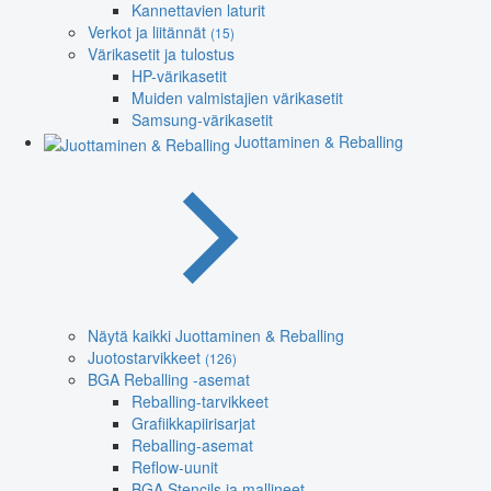
Kannettavien laturit
Verkot ja liitännät
(15)
Värikasetit ja tulostus
HP-värikasetit
Muiden valmistajien värikasetit
Samsung-värikasetit
Juottaminen & Reballing
Näytä kaikki Juottaminen & Reballing
Juotostarvikkeet
(126)
BGA Reballing -asemat
Reballing-tarvikkeet
Grafiikkapiirisarjat
Reballing-asemat
Reflow-uunit
BGA Stencils ja mallineet