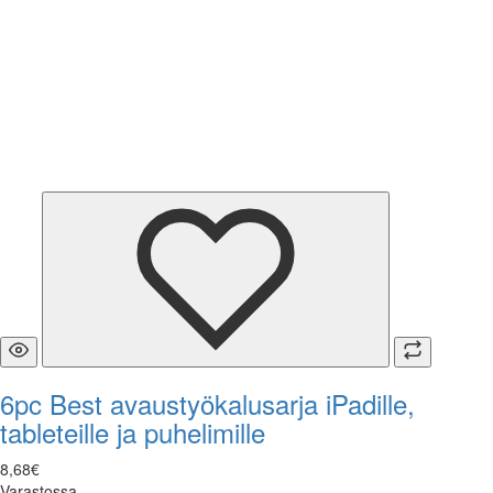
6pc Best avaustyökalusarja iPadille,
tableteille ja puhelimille
8
,
68
€
Varastossa