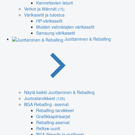
Kannettavien laturit
Verkot ja liitännät
(15)
Värikasetit ja tulostus
HP-värikasetit
Muiden valmistajien värikasetit
Samsung-värikasetit
Juottaminen & Reballing
Näytä kaikki Juottaminen & Reballing
Juotostarvikkeet
(126)
BGA Reballing -asemat
Reballing-tarvikkeet
Grafiikkapiirisarjat
Reballing-asemat
Reflow-uunit
BGA Stencils ja mallineet