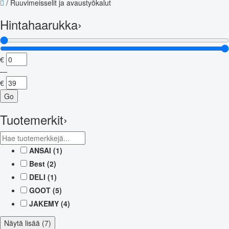
/
Ruuvimeisselit ja avaustyökalut
Hintahaarukka
›
€
—
€
Go
Tuotemerkit
›
ANSAI
(1)
Best
(2)
DELI
(1)
GOOT
(5)
JAKEMY
(4)
Näytä lisää (7)