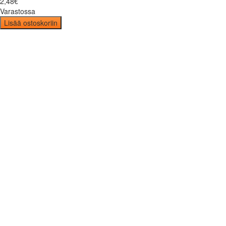
2
,
48
€
Varastossa
Lisää ostoskoriin