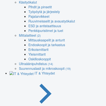
Käsityökalut
Pihdit ja pinsetit
Työpöytä ja järjestely
Pajatarvikkeet
Ruuvimeisselit ja avaustyökalut
ESD ja antistaattisuus
Penkkipuristimet ja tuet
Mittalaitteet
(2)
Mittauskaapelit ja anturit
Endoskoopit ja tarkastus
Erikoismittarit
Yleismittarit
Oskilloskooppit
Ultraäänipuhdistus
(14)
Suurennuslasit ja mikroskoopit
(19)
IT & Yhteydet