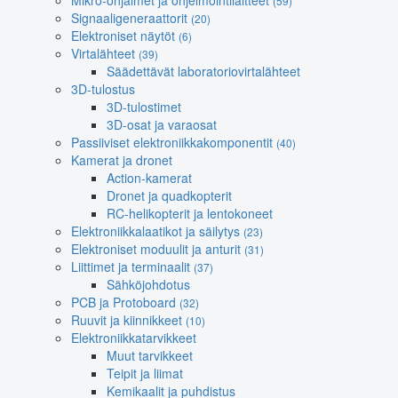
Mikro-ohjaimet ja ohjelmointilaitteet
(59)
Signaaligeneraattorit
(20)
Elektroniset näytöt
(6)
Virtalähteet
(39)
Säädettävät laboratoriovirtalähteet
3D-tulostus
3D-tulostimet
3D-osat ja varaosat
Passiiviset elektroniikkakomponentit
(40)
Kamerat ja dronet
Action-kamerat
Dronet ja quadkopterit
RC-helikopterit ja lentokoneet
Elektroniikkalaatikot ja säilytys
(23)
Elektroniset moduulit ja anturit
(31)
Liittimet ja terminaalit
(37)
Sähköjohdotus
PCB ja Protoboard
(32)
Ruuvit ja kiinnikkeet
(10)
Elektroniikkatarvikkeet
Muut tarvikkeet
Teipit ja liimat
Kemikaalit ja puhdistus