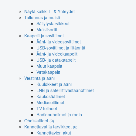
Näytä kaikki IT & Yhteydet
Tallennus ja muisti
Säilytystarvikkeet
Muistikortit
Kaapelit ja sovittimet
Ääni- ja videosovittimet
USB-sovittimet ja liitännät
Ääni- ja videokaapelit
USB- ja datakaapelit
Muut kaapelit
Virtakaapelit
Viestintä ja ääni
Kuulokkeet ja ääni
LNB ja satelliittivastaanottimet
Kaukosäätimet
Mediasoittimet
TV-telineet
Radiopuhelimet ja radio
Oheislaitteet
(9)
Kannettavat ja tarvikkeet
(6)
Kannettavien akut