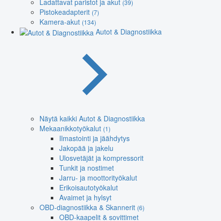
Ladattavat paristot ja akut
(39)
Pistokeadapterit
(7)
Kamera-akut
(134)
Autot & Diagnostiikka
Näytä kaikki Autot & Diagnostiikka
Mekaanikkotyökalut
(1)
Ilmastointi ja jäähdytys
Jakopää ja jakelu
Ulosvetäjät ja kompressorit
Tunkit ja nostimet
Jarru- ja moottorityökalut
Erikoisautotyökalut
Avaimet ja hylsyt
OBD-diagnostiikka & Skannerit
(6)
OBD-kaapelit & sovittimet