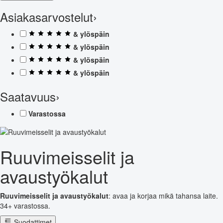
Asiakasarvostelut
›
& ylöspäin
& ylöspäin
& ylöspäin
& ylöspäin
Saatavuus
›
Varastossa
Ruuvimeisselit ja
avaustyökalut
Ruuvimeisselit ja avaustyökalut
: avaa ja korjaa mikä tahansa laite.
34+ varastossa.
Suodattimet