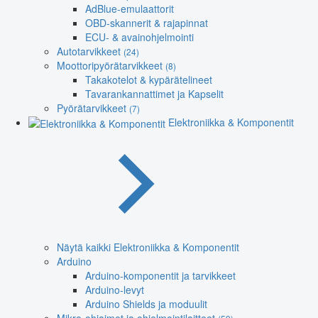
AdBlue-emulaattorit
OBD-skannerit & rajapinnat
ECU- & avainohjelmointi
Autotarvikkeet
(24)
Moottoripyörätarvikkeet
(8)
Takakotelot & kypärätelineet
Tavarankannattimet ja Kapselit
Pyörätarvikkeet
(7)
Elektroniikka & Komponentit
Näytä kaikki Elektroniikka & Komponentit
Arduino
Arduino-komponentit ja tarvikkeet
Arduino-levyt
Arduino Shields ja moduulit