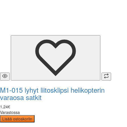
M1-015 lyhyt liitosklipsi helikopterin
varaosa satkit
1
,
24
€
Varastossa
Lisää ostoskoriin