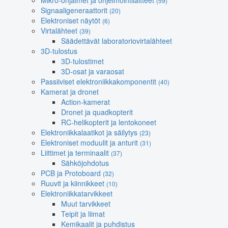
Mikro-ohjaimet ja ohjelmointilaitteet
(59)
Signaaligeneraattorit
(20)
Elektroniset näytöt
(6)
Virtalähteet
(39)
Säädettävät laboratoriovirtalähteet
3D-tulostus
3D-tulostimet
3D-osat ja varaosat
Passiiviset elektroniikkakomponentit
(40)
Kamerat ja dronet
Action-kamerat
Dronet ja quadkopterit
RC-helikopterit ja lentokoneet
Elektroniikkalaatikot ja säilytys
(23)
Elektroniset moduulit ja anturit
(31)
Liittimet ja terminaalit
(37)
Sähköjohdotus
PCB ja Protoboard
(32)
Ruuvit ja kiinnikkeet
(10)
Elektroniikkatarvikkeet
Muut tarvikkeet
Teipit ja liimat
Kemikaalit ja puhdistus