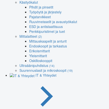
Käsityökalut
Pihdit ja pinsetit
Työpöytä ja järjestely
Pajatarvikkeet
Ruuvimeisselit ja avaustyökalut
ESD ja antistaattisuus
Penkkipuristimet ja tuet
Mittalaitteet
(2)
Mittauskaapelit ja anturit
Endoskoopit ja tarkastus
Erikoismittarit
Yleismittarit
Oskilloskooppit
Ultraäänipuhdistus
(14)
Suurennuslasit ja mikroskoopit
(19)
IT & Yhteydet