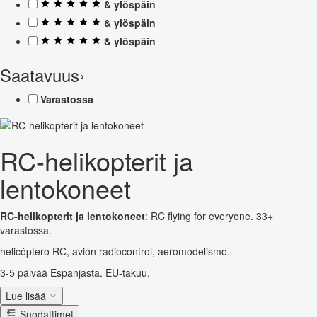
& ylöspäin
& ylöspäin
& ylöspäin
Saatavuus
›
Varastossa
RC-helikopterit ja
lentokoneet
RC-helikopterit ja lentokoneet
: RC flying for everyone. 33+
varastossa.
helicóptero RC, avión radiocontrol, aeromodelismo.
3-5 päivää Espanjasta. EU-takuu.
Lue lisää
Suodattimet