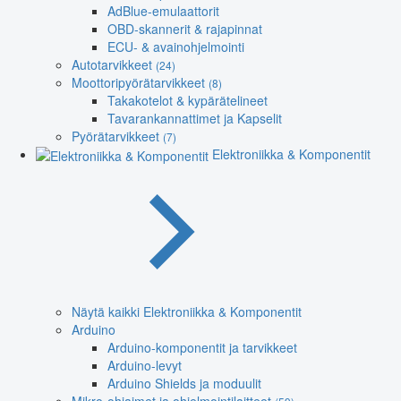
AdBlue-emulaattorit
OBD-skannerit & rajapinnat
ECU- & avainohjelmointi
Autotarvikkeet
(24)
Moottoripyörätarvikkeet
(8)
Takakotelot & kypärätelineet
Tavarankannattimet ja Kapselit
Pyörätarvikkeet
(7)
Elektroniikka & Komponentit
Näytä kaikki Elektroniikka & Komponentit
Arduino
Arduino-komponentit ja tarvikkeet
Arduino-levyt
Arduino Shields ja moduulit