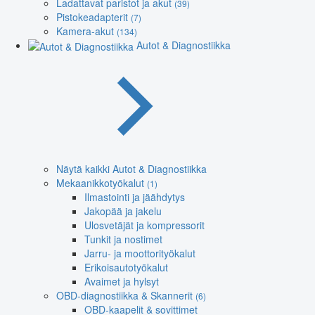
Ladattavat paristot ja akut
(39)
Pistokeadapterit
(7)
Kamera-akut
(134)
Autot & Diagnostiikka
Näytä kaikki Autot & Diagnostiikka
Mekaanikkotyökalut
(1)
Ilmastointi ja jäähdytys
Jakopää ja jakelu
Ulosvetäjät ja kompressorit
Tunkit ja nostimet
Jarru- ja moottorityökalut
Erikoisautotyökalut
Avaimet ja hylsyt
OBD-diagnostiikka & Skannerit
(6)
OBD-kaapelit & sovittimet