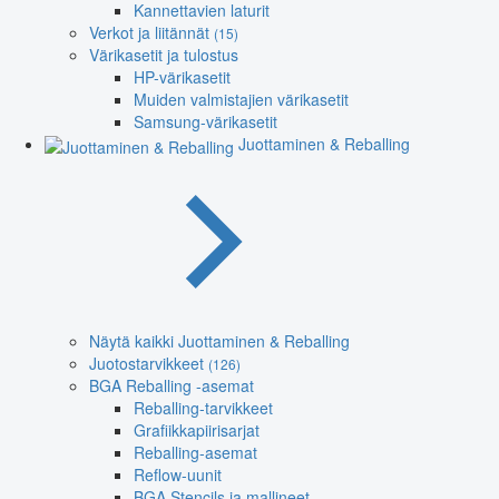
Kannettavien laturit
Verkot ja liitännät
(15)
Värikasetit ja tulostus
HP-värikasetit
Muiden valmistajien värikasetit
Samsung-värikasetit
Juottaminen & Reballing
Näytä kaikki Juottaminen & Reballing
Juotostarvikkeet
(126)
BGA Reballing -asemat
Reballing-tarvikkeet
Grafiikkapiirisarjat
Reballing-asemat
Reflow-uunit
BGA Stencils ja mallineet