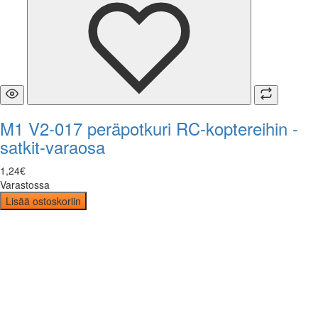
M1 V2-017 peräpotkuri RC-koptereihin -
satkit-varaosa
1
,
24
€
Varastossa
Lisää ostoskoriin