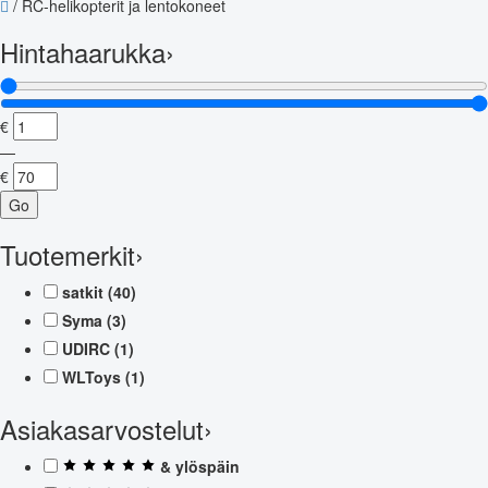
/
RC-helikopterit ja lentokoneet
Hintahaarukka
›
€
—
€
Go
Tuotemerkit
›
satkit
(40)
Syma
(3)
UDIRC
(1)
WLToys
(1)
Asiakasarvostelut
›
& ylöspäin