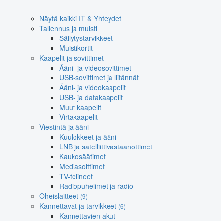
Näytä kaikki IT & Yhteydet
Tallennus ja muisti
Säilytystarvikkeet
Muistikortit
Kaapelit ja sovittimet
Ääni- ja videosovittimet
USB-sovittimet ja liitännät
Ääni- ja videokaapelit
USB- ja datakaapelit
Muut kaapelit
Virtakaapelit
Viestintä ja ääni
Kuulokkeet ja ääni
LNB ja satelliittivastaanottimet
Kaukosäätimet
Mediasoittimet
TV-telineet
Radiopuhelimet ja radio
Oheislaitteet
(9)
Kannettavat ja tarvikkeet
(6)
Kannettavien akut