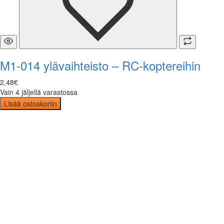
M1-014 ylävaihteisto – RC-koptereihin
2
,
48
€
Vain 4 jäljellä varastossa
Lisää ostoskoriin