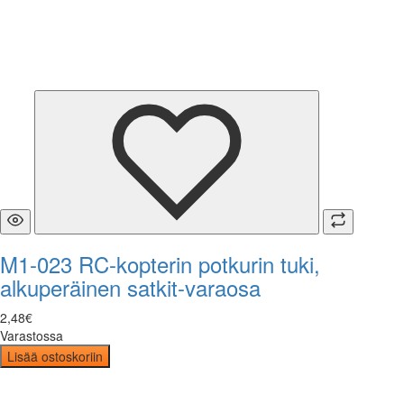
M1-023 RC-kopterin potkurin tuki,
alkuperäinen satkit-varaosa
2
,
48
€
Varastossa
Lisää ostoskoriin