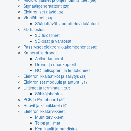
Mikro-ohjaimet ja ohjelmointilaitteet
(59)
Signaaligeneraattorit
(20)
Elektroniset näytöt
(6)
Virtalähteet
(39)
Säädettävät laboratoriovirtalähteet
3D-tulostus
3D-tulostimet
3D-osat ja varaosat
Passiiviset elektroniikkakomponentit
(40)
Kamerat ja dronet
Action-kamerat
Dronet ja quadkopterit
RC-helikopterit ja lentokoneet
Elektroniikkalaatikot ja säilytys
(23)
Elektroniset moduulit ja anturit
(31)
Liittimet ja terminaalit
(37)
Sähköjohdotus
PCB ja Protoboard
(32)
Ruuvit ja kiinnikkeet
(10)
Elektroniikkatarvikkeet
Muut tarvikkeet
Teipit ja liimat
Kemikaalit ja puhdistus