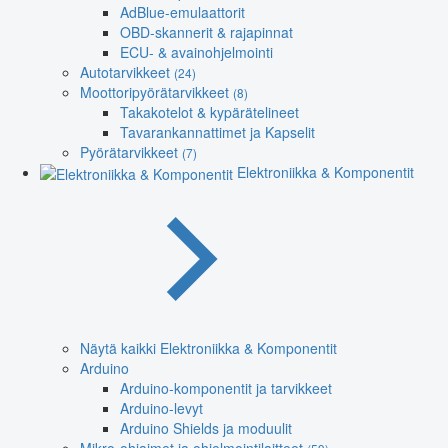
AdBlue-emulaattorit
OBD-skannerit & rajapinnat
ECU- & avainohjelmointi
Autotarvikkeet
(24)
Moottoripyörätarvikkeet
(8)
Takakotelot & kypärätelineet
Tavarankannattimet ja Kapselit
Pyörätarvikkeet
(7)
Elektroniikka & Komponentit
Näytä kaikki Elektroniikka & Komponentit
Arduino
Arduino-komponentit ja tarvikkeet
Arduino-levyt
Arduino Shields ja moduulit