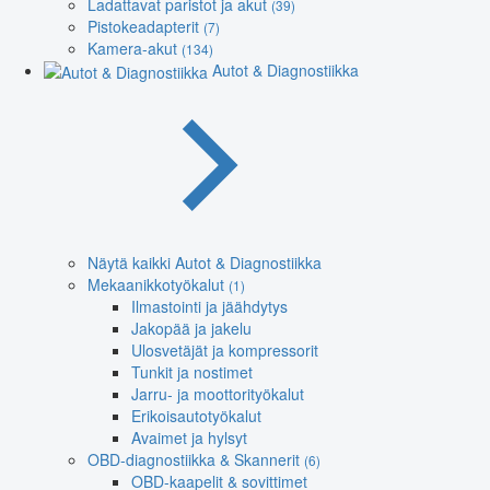
Ladattavat paristot ja akut
(39)
Pistokeadapterit
(7)
Kamera-akut
(134)
Autot & Diagnostiikka
Näytä kaikki Autot & Diagnostiikka
Mekaanikkotyökalut
(1)
Ilmastointi ja jäähdytys
Jakopää ja jakelu
Ulosvetäjät ja kompressorit
Tunkit ja nostimet
Jarru- ja moottorityökalut
Erikoisautotyökalut
Avaimet ja hylsyt
OBD-diagnostiikka & Skannerit
(6)
OBD-kaapelit & sovittimet