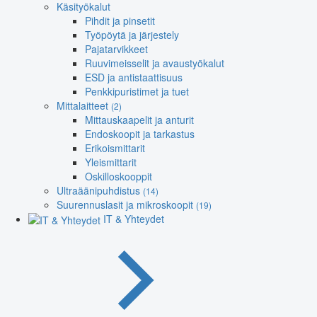
Käsityökalut
Pihdit ja pinsetit
Työpöytä ja järjestely
Pajatarvikkeet
Ruuvimeisselit ja avaustyökalut
ESD ja antistaattisuus
Penkkipuristimet ja tuet
Mittalaitteet
(2)
Mittauskaapelit ja anturit
Endoskoopit ja tarkastus
Erikoismittarit
Yleismittarit
Oskilloskooppit
Ultraäänipuhdistus
(14)
Suurennuslasit ja mikroskoopit
(19)
IT & Yhteydet