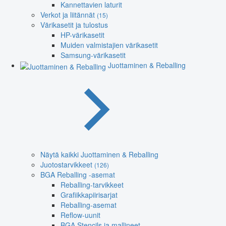
Kannettavien laturit
Verkot ja liitännät
(15)
Värikasetit ja tulostus
HP-värikasetit
Muiden valmistajien värikasetit
Samsung-värikasetit
Juottaminen & Reballing
Näytä kaikki Juottaminen & Reballing
Juotostarvikkeet
(126)
BGA Reballing -asemat
Reballing-tarvikkeet
Grafiikkapiirisarjat
Reballing-asemat
Reflow-uunit
BGA Stencils ja mallineet