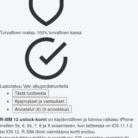
Turvallinen maksu
100% turvallinen kassa
Laatutakuu
Vain alkuperäistuotteita
Tästä tuotteesta
Kysymykset ja vastaukset
Arvostelut (0) (0 arvostelua)
R-SIM 12 unlock-kortti
on käytännöllinen ja toimiva ratkaisu iPhone-
mallien 5s, 6, 6s, 7, 8 ja X avaamiseen, kun laitteessa on iOS 11.1.2
tai iOS 12. R-SIM-tiimin valmistama kortti erottuu
helppokäyttöisyydellään ja mainittujen iOS-versioiden varmistetulla