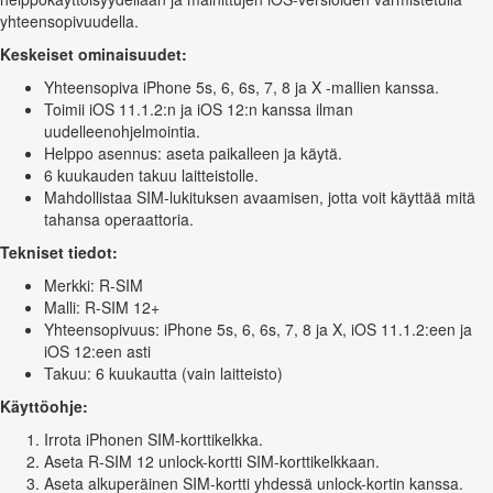
yhteensopivuudella.
Keskeiset ominaisuudet:
Yhteensopiva iPhone 5s, 6, 6s, 7, 8 ja X -mallien kanssa.
Toimii iOS 11.1.2:n ja iOS 12:n kanssa ilman
uudelleenohjelmointia.
Helppo asennus: aseta paikalleen ja käytä.
6 kuukauden takuu laitteistolle.
Mahdollistaa SIM-lukituksen avaamisen, jotta voit käyttää mitä
tahansa operaattoria.
Tekniset tiedot:
Merkki: R-SIM
Malli: R-SIM 12+
Yhteensopivuus: iPhone 5s, 6, 6s, 7, 8 ja X, iOS 11.1.2:een ja
iOS 12:een asti
Takuu: 6 kuukautta (vain laitteisto)
Käyttöohje:
Irrota iPhonen SIM-korttikelkka.
Aseta R-SIM 12 unlock-kortti SIM-korttikelkkaan.
Aseta alkuperäinen SIM-kortti yhdessä unlock-kortin kanssa.