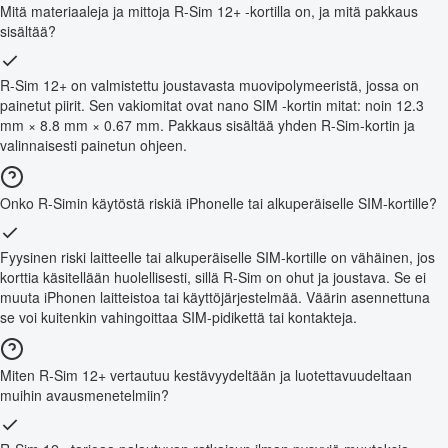
Mitä materiaaleja ja mittoja R-Sim 12+ -kortilla on, ja mitä pakkaus
sisältää?
R-Sim 12+ on valmistettu joustavasta muovipolymeeristä, jossa on
painetut piirit. Sen vakiomitat ovat nano SIM -kortin mitat: noin 12.3
mm × 8.8 mm × 0.67 mm. Pakkaus sisältää yhden R-Sim-kortin ja
valinnaisesti painetun ohjeen.
Onko R-Simin käytöstä riskiä iPhonelle tai alkuperäiselle SIM-kortille?
Fyysinen riski laitteelle tai alkuperäiselle SIM-kortille on vähäinen, jos
korttia käsitellään huolellisesti, sillä R-Sim on ohut ja joustava. Se ei
muuta iPhonen laitteistoa tai käyttöjärjestelmää. Väärin asennettuna
se voi kuitenkin vahingoittaa SIM-pidikettä tai kontakteja.
Miten R-Sim 12+ vertautuu kestävyydeltään ja luotettavuudeltaan
muihin avausmenetelmiin?