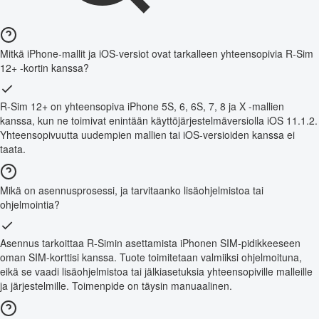
Mitkä iPhone-mallit ja iOS-versiot ovat tarkalleen yhteensopivia R-Sim
12+ -kortin kanssa?
R-Sim 12+ on yhteensopiva iPhone 5S, 6, 6S, 7, 8 ja X -mallien
kanssa, kun ne toimivat enintään käyttöjärjestelmäversiolla iOS 11.1.2.
Yhteensopivuutta uudempien mallien tai iOS-versioiden kanssa ei
taata.
Mikä on asennusprosessi, ja tarvitaanko lisäohjelmistoa tai
ohjelmointia?
Asennus tarkoittaa R-Simin asettamista iPhonen SIM-pidikkeeseen
oman SIM-korttisi kanssa. Tuote toimitetaan valmiiksi ohjelmoituna,
eikä se vaadi lisäohjelmistoa tai jälkiasetuksia yhteensopiville malleille
ja järjestelmille. Toimenpide on täysin manuaalinen.