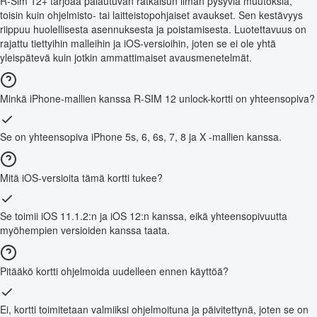
R-Sim 12+ tarjoaa palautuvan ratkaisun ilman pysyviä muutoksia,
toisin kuin ohjelmisto- tai laitteistopohjaiset avaukset. Sen kestävyys
riippuu huolellisesta asennuksesta ja poistamisesta. Luotettavuus on
rajattu tiettyihin malleihin ja iOS-versioihin, joten se ei ole yhtä
yleispätevä kuin jotkin ammattimaiset avausmenetelmät.
Minkä iPhone-mallien kanssa R-SIM 12 unlock-kortti on yhteensopiva?
Se on yhteensopiva iPhone 5s, 6, 6s, 7, 8 ja X -mallien kanssa.
Mitä iOS-versioita tämä kortti tukee?
Se toimii iOS 11.1.2:n ja iOS 12:n kanssa, eikä yhteensopivuutta
myöhempien versioiden kanssa taata.
Pitääkö kortti ohjelmoida uudelleen ennen käyttöä?
Ei, kortti toimitetaan valmiiksi ohjelmoituna ja päivitettynä, joten se on