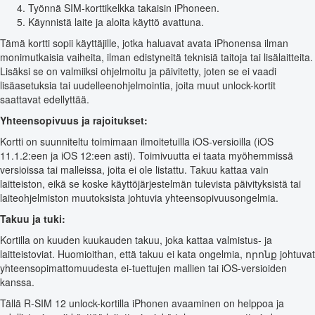
Työnnä SIM-korttikelkka takaisin iPhoneen.
Käynnistä laite ja aloita käyttö avattuna.
Tämä kortti sopii käyttäjille, jotka haluavat avata iPhonensa ilman
monimutkaisia vaiheita, ilman edistyneitä teknisiä taitoja tai lisälaitteita.
Lisäksi se on valmiiksi ohjelmoitu ja päivitetty, joten se ei vaadi
lisäasetuksia tai uudelleenohjelmointia, joita muut unlock-kortit
saattavat edellyttää.
Yhteensopivuus ja rajoitukset:
Kortti on suunniteltu toimimaan ilmoitetuilla iOS-versioilla (iOS
11.1.2:een ja iOS 12:een asti). Toimivuutta ei taata myöhemmissä
versioissa tai malleissa, joita ei ole listattu. Takuu kattaa vain
laitteiston, eikä se koske käyttöjärjestelmän tulevista päivityksistä tai
laiteohjelmiston muutoksista johtuvia yhteensopivuusongelmia.
Takuu ja tuki:
Kortilla on kuuden kuukauden takuu, joka kattaa valmistus- ja
laitteistoviat. Huomioithan, että takuu ei kata ongelmia, որոնք johtuvat
yhteensopimattomuudesta ei-tuettujen mallien tai iOS-versioiden
kanssa.
Tällä R-SIM 12 unlock-kortilla iPhonen avaaminen on helppoa ja