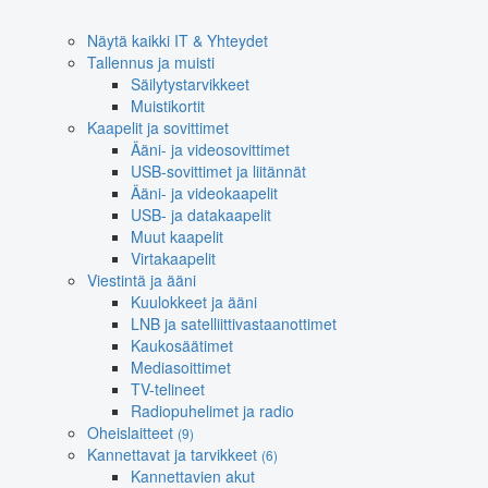
Näytä kaikki IT & Yhteydet
Tallennus ja muisti
Säilytystarvikkeet
Muistikortit
Kaapelit ja sovittimet
Ääni- ja videosovittimet
USB-sovittimet ja liitännät
Ääni- ja videokaapelit
USB- ja datakaapelit
Muut kaapelit
Virtakaapelit
Viestintä ja ääni
Kuulokkeet ja ääni
LNB ja satelliittivastaanottimet
Kaukosäätimet
Mediasoittimet
TV-telineet
Radiopuhelimet ja radio
Oheislaitteet
(9)
Kannettavat ja tarvikkeet
(6)
Kannettavien akut