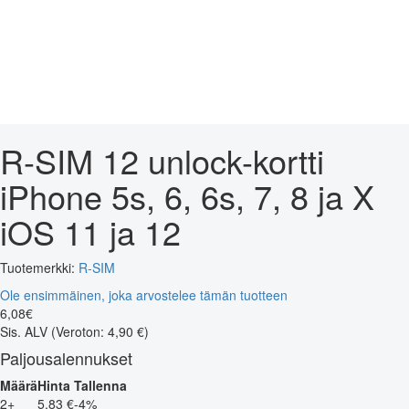
R-SIM 12 unlock-kortti
iPhone 5s, 6, 6s, 7, 8 ja X
iOS 11 ja 12
Tuotemerkki:
R-SIM
Ole ensimmäinen, joka arvostelee tämän tuotteen
6
,
08
€
Sis. ALV
(Veroton: 4,90 €)
Paljousalennukset
Määrä
Hinta
Tallenna
2+
5,83 €
-4%