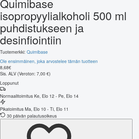
Quimibase
isopropyylialkoholi 500 ml
puhdistukseen ja
desinfiointiin
Tuotemerkki:
Quimibase
Ole ensimmäinen, joka arvostelee tämän tuotteen
8
,
68
€
Sis. ALV
(Veroton: 7,00 €)
Loppunut
Normaalitoimitus
Ke, Elo 12 - Pe, Elo 14
Pikatoimitus
Ma, Elo 10 - Ti, Elo 11
30 päivän palautusoikeus