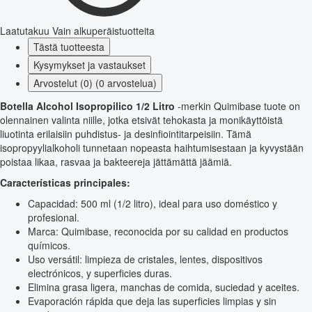
Laatutakuu
Vain alkuperäistuotteita
Tästä tuotteesta
Kysymykset ja vastaukset
Arvostelut (0) (0 arvostelua)
Botella Alcohol Isopropilico 1/2 Litro
-merkin Quimibase tuote on
olennainen valinta niille, jotka etsivät tehokasta ja monikäyttöistä
liuotinta erilaisiin puhdistus- ja desinfiointitarpeisiin. Tämä
isopropyylialkoholi tunnetaan nopeasta haihtumisestaan ja kyvystään
poistaa likaa, rasvaa ja bakteereja jättämättä jäämiä.
Características principales:
Capacidad: 500 ml (1/2 litro), ideal para uso doméstico y
profesional.
Marca: Quimibase, reconocida por su calidad en productos
químicos.
Uso versátil: limpieza de cristales, lentes, dispositivos
electrónicos, y superficies duras.
Elimina grasa ligera, manchas de comida, suciedad y aceites.
Evaporación rápida que deja las superficies limpias y sin