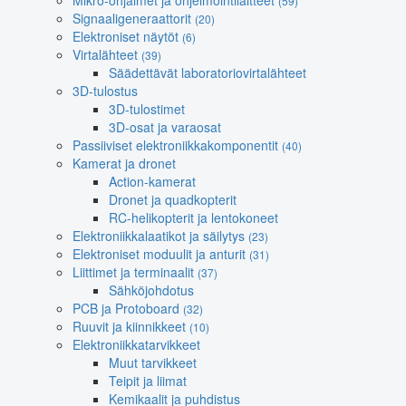
Mikro-ohjaimet ja ohjelmointilaitteet
(59)
Signaaligeneraattorit
(20)
Elektroniset näytöt
(6)
Virtalähteet
(39)
Säädettävät laboratoriovirtalähteet
3D-tulostus
3D-tulostimet
3D-osat ja varaosat
Passiiviset elektroniikkakomponentit
(40)
Kamerat ja dronet
Action-kamerat
Dronet ja quadkopterit
RC-helikopterit ja lentokoneet
Elektroniikkalaatikot ja säilytys
(23)
Elektroniset moduulit ja anturit
(31)
Liittimet ja terminaalit
(37)
Sähköjohdotus
PCB ja Protoboard
(32)
Ruuvit ja kiinnikkeet
(10)
Elektroniikkatarvikkeet
Muut tarvikkeet
Teipit ja liimat
Kemikaalit ja puhdistus