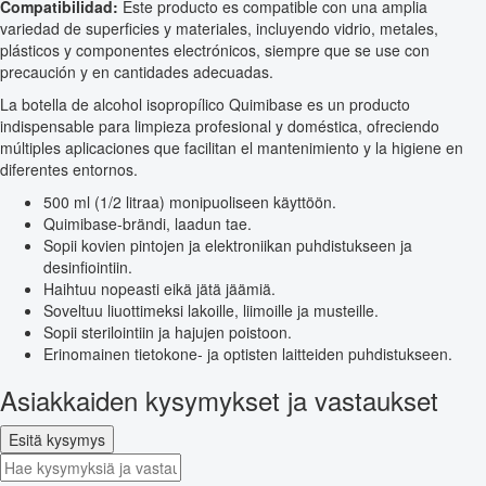
Compatibilidad:
Este producto es compatible con una amplia
variedad de superficies y materiales, incluyendo vidrio, metales,
plásticos y componentes electrónicos, siempre que se use con
precaución y en cantidades adecuadas.
La botella de alcohol isopropílico Quimibase es un producto
indispensable para limpieza profesional y doméstica, ofreciendo
múltiples aplicaciones que facilitan el mantenimiento y la higiene en
diferentes entornos.
500 ml (1/2 litraa) monipuoliseen käyttöön.
Quimibase-brändi, laadun tae.
Sopii kovien pintojen ja elektroniikan puhdistukseen ja
desinfiointiin.
Haihtuu nopeasti eikä jätä jäämiä.
Soveltuu liuottimeksi lakoille, liimoille ja musteille.
Sopii sterilointiin ja hajujen poistoon.
Erinomainen tietokone- ja optisten laitteiden puhdistukseen.
Asiakkaiden kysymykset ja vastaukset
Esitä kysymys