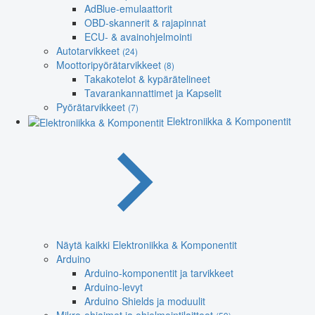
AdBlue-emulaattorit
OBD-skannerit & rajapinnat
ECU- & avainohjelmointi
Autotarvikkeet
(24)
Moottoripyörätarvikkeet
(8)
Takakotelot & kypärätelineet
Tavarankannattimet ja Kapselit
Pyörätarvikkeet
(7)
Elektroniikka & Komponentit
Näytä kaikki Elektroniikka & Komponentit
Arduino
Arduino-komponentit ja tarvikkeet
Arduino-levyt
Arduino Shields ja moduulit