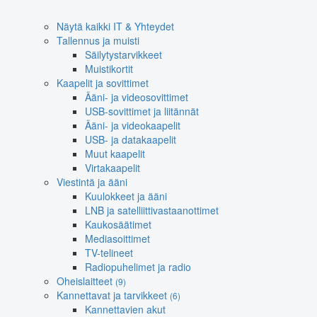
Näytä kaikki IT & Yhteydet
Tallennus ja muisti
Säilytystarvikkeet
Muistikortit
Kaapelit ja sovittimet
Ääni- ja videosovittimet
USB-sovittimet ja liitännät
Ääni- ja videokaapelit
USB- ja datakaapelit
Muut kaapelit
Virtakaapelit
Viestintä ja ääni
Kuulokkeet ja ääni
LNB ja satelliittivastaanottimet
Kaukosäätimet
Mediasoittimet
TV-telineet
Radiopuhelimet ja radio
Oheislaitteet
(9)
Kannettavat ja tarvikkeet
(6)
Kannettavien akut