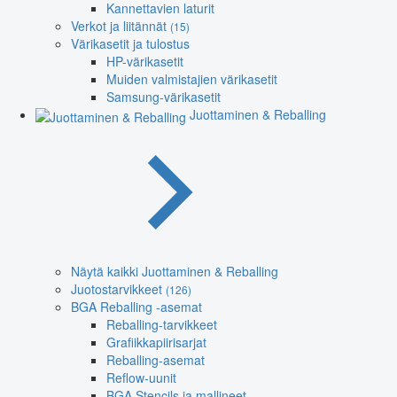
Kannettavien laturit
Verkot ja liitännät
(15)
Värikasetit ja tulostus
HP-värikasetit
Muiden valmistajien värikasetit
Samsung-värikasetit
Juottaminen & Reballing
Näytä kaikki Juottaminen & Reballing
Juotostarvikkeet
(126)
BGA Reballing -asemat
Reballing-tarvikkeet
Grafiikkapiirisarjat
Reballing-asemat
Reflow-uunit
BGA Stencils ja mallineet