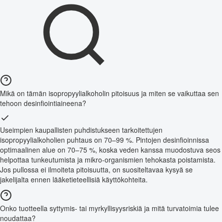
Mikä on tämän isopropyylialkoholin pitoisuus ja miten se vaikuttaa sen
tehoon desinfiointiaineena?
Useimpien kaupallisten puhdistukseen tarkoitettujen
isopropyylialkoholien puhtaus on 70–99 %. Pintojen desinfioinnissa
optimaalinen alue on 70–75 %, koska veden kanssa muodostuva seos
helpottaa tunkeutumista ja mikro-organismien tehokasta poistamista.
Jos pullossa ei ilmoiteta pitoisuutta, on suositeltavaa kysyä se
jakelijalta ennen lääketieteellisiä käyttökohteita.
Onko tuotteella syttymis- tai myrkyllisyysriskiä ja mitä turvatoimia tulee
noudattaa?