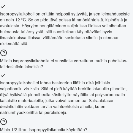
Isopropyylialkoholi on erittäin helposti syttyvää, ja sen leimahduspiste
on noin 12 °C. Se on pidettävä poissa lämmönlähteistä, kipinöistä ja
avotulesta. Höyryjen hengittäminen suljetuissa tiloissa voi aiheuttaa
huimausta tai ärsytystä; sitä suositellaan käytettäväksi hyvin
ilmastoiduissa tiloissa, välttämään kosketusta silmiin ja olemaan
nielemättä sitä.
Milloin isopropyylialkoholia ei suositella verrattuna muihin puhdistus-
tai desinfiointiaineisiin?
Isopropyylialkoholi ei tehoa bakteerien itiöihin eikä joihinkin
vaipattomiin viruksiin. Sitä ei pidä käyttää herkille lakatuille pinnoille,
öljyä hylkivällä pinnoitteella käsitellyille näytöille tai polykarbonaatin
kaltaisille materiaaleille, jotka voivat samentua. Sairaalatason
desinfiointiin voidaan tarvita vaihtoehtoisia aineita, kuten
natriumhypokloriittia tai peroksideja.
Mihin 1/2 litran isopropyylialkoholia käytetään?