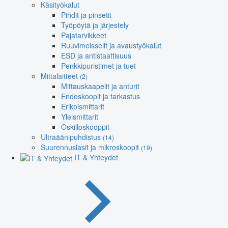
Käsityökalut
Pihdit ja pinsetit
Työpöytä ja järjestely
Pajatarvikkeet
Ruuvimeisselit ja avaustyökalut
ESD ja antistaattisuus
Penkkipuristimet ja tuet
Mittalaitteet
(2)
Mittauskaapelit ja anturit
Endoskoopit ja tarkastus
Erikoismittarit
Yleismittarit
Oskilloskooppit
Ultraäänipuhdistus
(14)
Suurennuslasit ja mikroskoopit
(19)
IT & Yhteydet