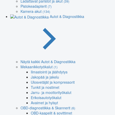
Ladattavat paristot ja akut
(39)
Pistokeadapterit
(7)
Kamera-akut
(134)
Autot & Diagnostiikka
Näytä kaikki Autot & Diagnostiikka
Mekaanikkotyökalut
(1)
Ilmastointi ja jäähdytys
Jakopää ja jakelu
Ulosvetäjät ja kompressorit
Tunkit ja nostimet
Jarru- ja moottorityökalut
Erikoisautotyökalut
Avaimet ja hylsyt
OBD-diagnostiikka & Skannerit
(6)
OBD-kaapelit & sovittimet