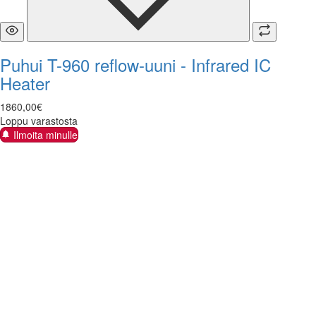
Puhui T-960 reflow-uuni - Infrared IC
Heater
1860
,
00
€
Loppu varastosta
Ilmoita minulle