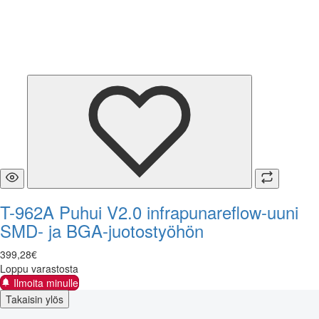
T-962A Puhui V2.0 infrapunareflow-uuni
SMD- ja BGA-juotostyöhön
399
,
28
€
Loppu varastosta
Ilmoita minulle
Takaisin ylös