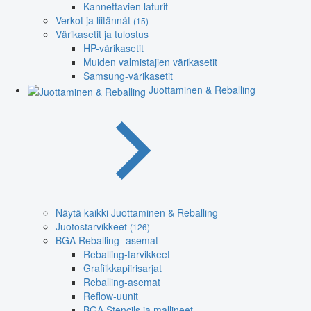
Kannettavien laturit
Verkot ja liitännät
(15)
Värikasetit ja tulostus
HP-värikasetit
Muiden valmistajien värikasetit
Samsung-värikasetit
Juottaminen & Reballing
Näytä kaikki Juottaminen & Reballing
Juotostarvikkeet
(126)
BGA Reballing -asemat
Reballing-tarvikkeet
Grafiikkapiirisarjat
Reballing-asemat
Reflow-uunit
BGA Stencils ja mallineet