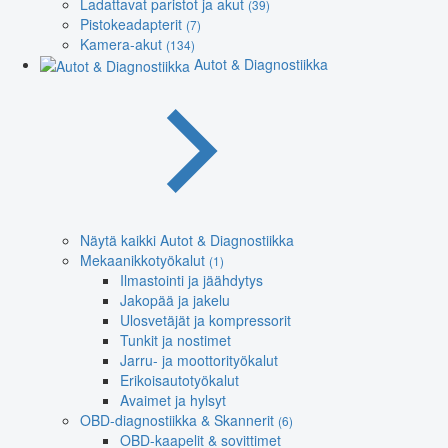
Ladattavat paristot ja akut
(39)
Pistokeadapterit
(7)
Kamera-akut
(134)
Autot & Diagnostiikka
Näytä kaikki Autot & Diagnostiikka
Mekaanikkotyökalut
(1)
Ilmastointi ja jäähdytys
Jakopää ja jakelu
Ulosvetäjät ja kompressorit
Tunkit ja nostimet
Jarru- ja moottorityökalut
Erikoisautotyökalut
Avaimet ja hylsyt
OBD-diagnostiikka & Skannerit
(6)
OBD-kaapelit & sovittimet