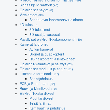
Mikro-ohjaimet ja ohjelmointilaitteet
(59)
Signaaligeneraattorit
(20)
Elektroniset näytöt
(6)
Virtalähteet
(39)
Säädettävät laboratoriovirtalähteet
3D-tulostus
3D-tulostimet
3D-osat ja varaosat
Passiiviset elektroniikkakomponentit
(40)
Kamerat ja dronet
Action-kamerat
Dronet ja quadkopterit
RC-helikopterit ja lentokoneet
Elektroniikkalaatikot ja säilytys
(23)
Elektroniset moduulit ja anturit
(31)
Liittimet ja terminaalit
(37)
Sähköjohdotus
PCB ja Protoboard
(32)
Ruuvit ja kiinnikkeet
(10)
Elektroniikkatarvikkeet
Muut tarvikkeet
Teipit ja liimat
Kemikaalit ja puhdistus