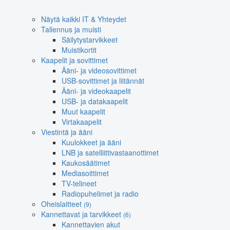
Näytä kaikki IT & Yhteydet
Tallennus ja muisti
Säilytystarvikkeet
Muistikortit
Kaapelit ja sovittimet
Ääni- ja videosovittimet
USB-sovittimet ja liitännät
Ääni- ja videokaapelit
USB- ja datakaapelit
Muut kaapelit
Virtakaapelit
Viestintä ja ääni
Kuulokkeet ja ääni
LNB ja satelliittivastaanottimet
Kaukosäätimet
Mediasoittimet
TV-telineet
Radiopuhelimet ja radio
Oheislaitteet
(9)
Kannettavat ja tarvikkeet
(6)
Kannettavien akut