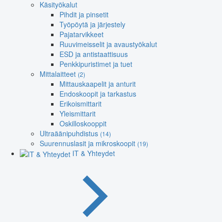
Käsityökalut
Pihdit ja pinsetit
Työpöytä ja järjestely
Pajatarvikkeet
Ruuvimeisselit ja avaustyökalut
ESD ja antistaattisuus
Penkkipuristimet ja tuet
Mittalaitteet
(2)
Mittauskaapelit ja anturit
Endoskoopit ja tarkastus
Erikoismittarit
Yleismittarit
Oskilloskooppit
Ultraäänipuhdistus
(14)
Suurennuslasit ja mikroskoopit
(19)
IT & Yhteydet