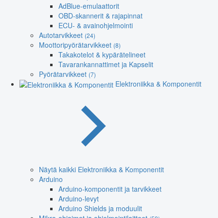
AdBlue-emulaattorit
OBD-skannerit & rajapinnat
ECU- & avainohjelmointi
Autotarvikkeet
(24)
Moottoripyörätarvikkeet
(8)
Takakotelot & kypärätelineet
Tavarankannattimet ja Kapselit
Pyörätarvikkeet
(7)
Elektroniikka & Komponentit
Näytä kaikki Elektroniikka & Komponentit
Arduino
Arduino-komponentit ja tarvikkeet
Arduino-levyt
Arduino Shields ja moduulit