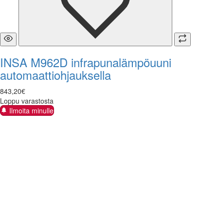
INSA M962D infrapunalämpöuuni
automaattiohjauksella
843
,
20
€
Loppu varastosta
Ilmoita minulle