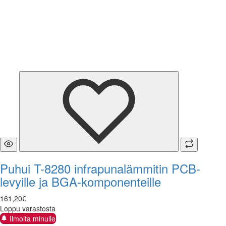
Puhui T-8280 infrapunalämmitin PCB-
levyille ja BGA-komponenteille
161
,
20
€
Loppu varastosta
Ilmoita minulle