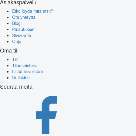
Asiakaspalvelu
Etkö löydä mitä etsit?
Ota yhteyttä
Blogi
Palautukset
Sivukartta
Ohje
Oma tili
Tili
Tilaushistoria
Lisää toivelistalle
Uutiskirje
Seuraa meitä