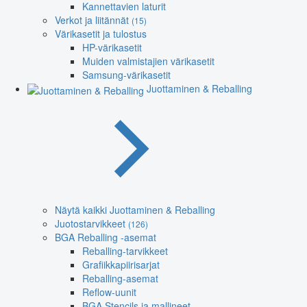
Kannettavien laturit
Verkot ja liitännät
(15)
Värikasetit ja tulostus
HP-värikasetit
Muiden valmistajien värikasetit
Samsung-värikasetit
Juottaminen & Reballing
Näytä kaikki Juottaminen & Reballing
Juotostarvikkeet
(126)
BGA Reballing -asemat
Reballing-tarvikkeet
Grafiikkapiirisarjat
Reballing-asemat
Reflow-uunit
BGA Stencils ja mallineet