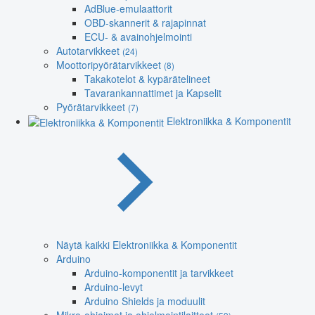
AdBlue-emulaattorit
OBD-skannerit & rajapinnat
ECU- & avainohjelmointi
Autotarvikkeet
(24)
Moottoripyörätarvikkeet
(8)
Takakotelot & kypärätelineet
Tavarankannattimet ja Kapselit
Pyörätarvikkeet
(7)
Elektroniikka & Komponentit
Näytä kaikki Elektroniikka & Komponentit
Arduino
Arduino-komponentit ja tarvikkeet
Arduino-levyt
Arduino Shields ja moduulit