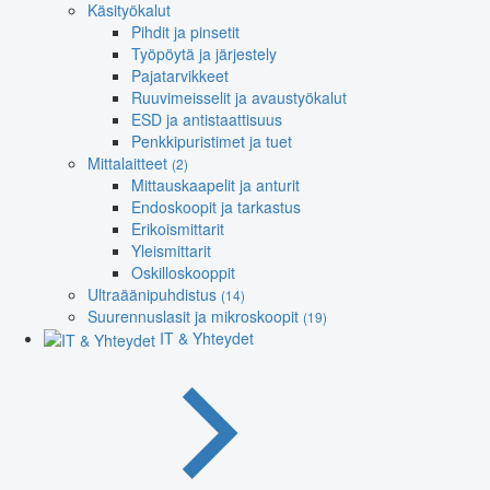
Käsityökalut
Pihdit ja pinsetit
Työpöytä ja järjestely
Pajatarvikkeet
Ruuvimeisselit ja avaustyökalut
ESD ja antistaattisuus
Penkkipuristimet ja tuet
Mittalaitteet
(2)
Mittauskaapelit ja anturit
Endoskoopit ja tarkastus
Erikoismittarit
Yleismittarit
Oskilloskooppit
Ultraäänipuhdistus
(14)
Suurennuslasit ja mikroskoopit
(19)
IT & Yhteydet