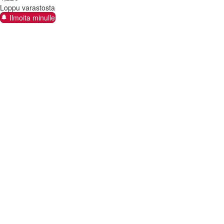
Loppu varastosta
Ilmoita minulle