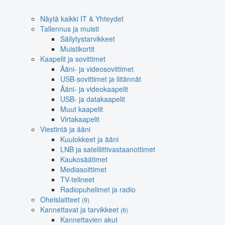
Näytä kaikki IT & Yhteydet
Tallennus ja muisti
Säilytystarvikkeet
Muistikortit
Kaapelit ja sovittimet
Ääni- ja videosovittimet
USB-sovittimet ja liitännät
Ääni- ja videokaapelit
USB- ja datakaapelit
Muut kaapelit
Virtakaapelit
Viestintä ja ääni
Kuulokkeet ja ääni
LNB ja satelliittivastaanottimet
Kaukosäätimet
Mediasoittimet
TV-telineet
Radiopuhelimet ja radio
Oheislaitteet
(9)
Kannettavat ja tarvikkeet
(6)
Kannettavien akut