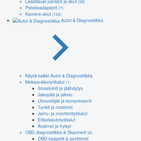
Ladattavat paristot ja akut
(39)
Pistokeadapterit
(7)
Kamera-akut
(134)
Autot & Diagnostiikka
Näytä kaikki Autot & Diagnostiikka
Mekaanikkotyökalut
(1)
Ilmastointi ja jäähdytys
Jakopää ja jakelu
Ulosvetäjät ja kompressorit
Tunkit ja nostimet
Jarru- ja moottorityökalut
Erikoisautotyökalut
Avaimet ja hylsyt
OBD-diagnostiikka & Skannerit
(6)
OBD-kaapelit & sovittimet