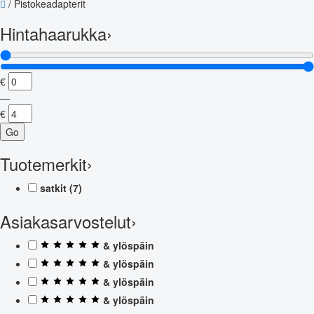
/
Pistokeadapterit
Hintahaarukka
›
€
—
€
Go
Tuotemerkit
›
satkit
(7)
Asiakasarvostelut
›
& ylöspäin
& ylöspäin
& ylöspäin
& ylöspäin