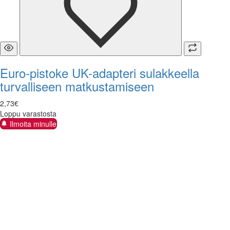
Euro-pistoke UK-adapteri sulakkeella
turvalliseen matkustamiseen
2
,
73
€
Loppu varastosta
Ilmoita minulle