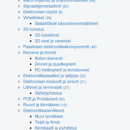
Mikro-ohjaimet ja ohjelmointilaitteet
(59)
Signaaligeneraattorit
(20)
Elektroniset näytöt
(6)
Virtalähteet
(39)
Säädettävät laboratoriovirtalähteet
3D-tulostus
3D-tulostimet
3D-osat ja varaosat
Passiiviset elektroniikkakomponentit
(40)
Kamerat ja dronet
Action-kamerat
Dronet ja quadkopterit
RC-helikopterit ja lentokoneet
Elektroniikkalaatikot ja säilytys
(23)
Elektroniset moduulit ja anturit
(31)
Liittimet ja terminaalit
(37)
Sähköjohdotus
PCB ja Protoboard
(32)
Ruuvit ja kiinnikkeet
(10)
Elektroniikkatarvikkeet
Muut tarvikkeet
Teipit ja liimat
Kemikaalit ja puhdistus