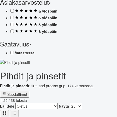
Asiakasarvostelut
›
& ylöspäin
& ylöspäin
& ylöspäin
& ylöspäin
Saatavuus
›
Varastossa
Pihdit ja pinsetit
Pihdit ja pinsetit
: firm and precise grip. 17+ varastossa.
Suodattimet
1-25 / 38 tulosta
Lajittele
Näytä