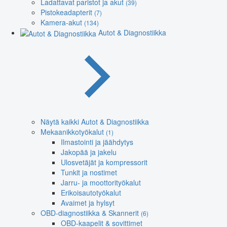
Ladattavat paristot ja akut
(39)
Pistokeadapterit
(7)
Kamera-akut
(134)
Autot & Diagnostiikka
Näytä kaikki Autot & Diagnostiikka
Mekaanikkotyökalut
(1)
Ilmastointi ja jäähdytys
Jakopää ja jakelu
Ulosvetäjät ja kompressorit
Tunkit ja nostimet
Jarru- ja moottorityökalut
Erikoisautotyökalut
Avaimet ja hylsyt
OBD-diagnostiikka & Skannerit
(6)
OBD-kaapelit & sovittimet