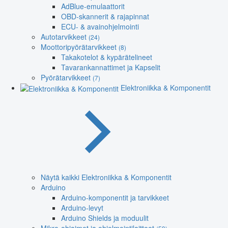
AdBlue-emulaattorit
OBD-skannerit & rajapinnat
ECU- & avainohjelmointi
Autotarvikkeet
(24)
Moottoripyörätarvikkeet
(8)
Takakotelot & kypärätelineet
Tavarankannattimet ja Kapselit
Pyörätarvikkeet
(7)
Elektroniikka & Komponentit
Näytä kaikki Elektroniikka & Komponentit
Arduino
Arduino-komponentit ja tarvikkeet
Arduino-levyt
Arduino Shields ja moduulit