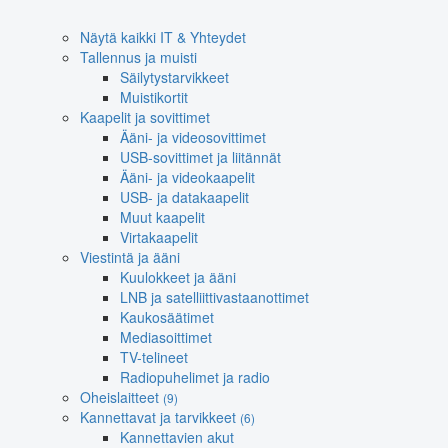
Näytä kaikki IT & Yhteydet
Tallennus ja muisti
Säilytystarvikkeet
Muistikortit
Kaapelit ja sovittimet
Ääni- ja videosovittimet
USB-sovittimet ja liitännät
Ääni- ja videokaapelit
USB- ja datakaapelit
Muut kaapelit
Virtakaapelit
Viestintä ja ääni
Kuulokkeet ja ääni
LNB ja satelliittivastaanottimet
Kaukosäätimet
Mediasoittimet
TV-telineet
Radiopuhelimet ja radio
Oheislaitteet
(9)
Kannettavat ja tarvikkeet
(6)
Kannettavien akut