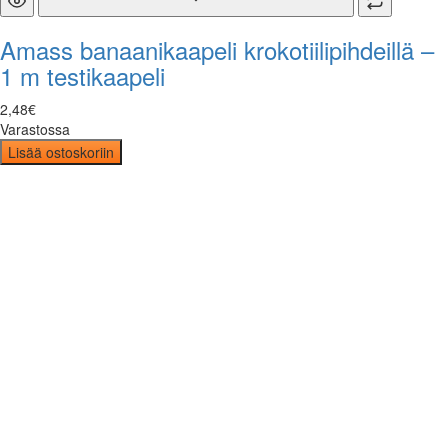
Amass banaanikaapeli krokotiilipihdeillä –
1 m testikaapeli
2
,
48
€
Varastossa
Lisää ostoskoriin