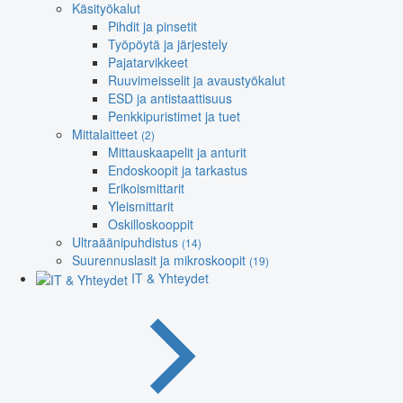
Käsityökalut
Pihdit ja pinsetit
Työpöytä ja järjestely
Pajatarvikkeet
Ruuvimeisselit ja avaustyökalut
ESD ja antistaattisuus
Penkkipuristimet ja tuet
Mittalaitteet
(2)
Mittauskaapelit ja anturit
Endoskoopit ja tarkastus
Erikoismittarit
Yleismittarit
Oskilloskooppit
Ultraäänipuhdistus
(14)
Suurennuslasit ja mikroskoopit
(19)
IT & Yhteydet