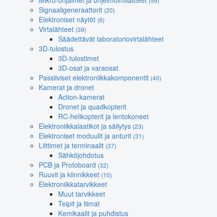
Mikro-ohjaimet ja ohjelmointilaitteet
(59)
Signaaligeneraattorit
(20)
Elektroniset näytöt
(6)
Virtalähteet
(39)
Säädettävät laboratoriovirtalähteet
3D-tulostus
3D-tulostimet
3D-osat ja varaosat
Passiiviset elektroniikkakomponentit
(40)
Kamerat ja dronet
Action-kamerat
Dronet ja quadkopterit
RC-helikopterit ja lentokoneet
Elektroniikkalaatikot ja säilytys
(23)
Elektroniset moduulit ja anturit
(31)
Liittimet ja terminaalit
(37)
Sähköjohdotus
PCB ja Protoboard
(32)
Ruuvit ja kiinnikkeet
(10)
Elektroniikkatarvikkeet
Muut tarvikkeet
Teipit ja liimat
Kemikaalit ja puhdistus