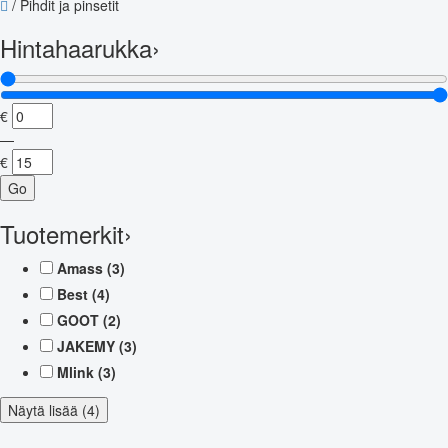
/
Pihdit ja pinsetit
Hintahaarukka
›
€
—
€
Go
Tuotemerkit
›
Amass
(3)
Best
(4)
GOOT
(2)
JAKEMY
(3)
Mlink
(3)
Näytä lisää (4)