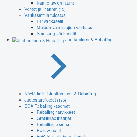
Kannettavien laturit
Verkot ja liitännät
(15)
Värikasetit ja tulostus
HP-värikasetit
Muiden valmistajien värikasetit
Samsung-värikasetit
Juottaminen & Reballing
Näytä kaikki Juottaminen & Reballing
Juotostarvikkeet
(126)
BGA Reballing -asemat
Reballing-tarvikkeet
Grafiikkapiirisarjat
Reballing-asemat
Reflow-uunit
BGA Stencils ja mallineet