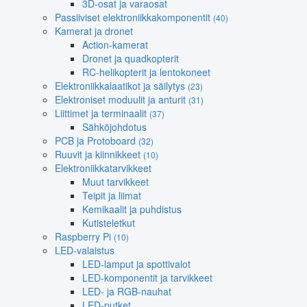
3D-osat ja varaosat
Passiiviset elektroniikkakomponentit
(40)
Kamerat ja dronet
Action-kamerat
Dronet ja quadkopterit
RC-helikopterit ja lentokoneet
Elektroniikkalaatikot ja säilytys
(23)
Elektroniset moduulit ja anturit
(31)
Liittimet ja terminaalit
(37)
Sähköjohdotus
PCB ja Protoboard
(32)
Ruuvit ja kiinnikkeet
(10)
Elektroniikkatarvikkeet
Muut tarvikkeet
Teipit ja liimat
Kemikaalit ja puhdistus
Kutisteletkut
Raspberry Pi
(10)
LED-valaistus
LED-lamput ja spottivalot
LED-komponentit ja tarvikkeet
LED- ja RGB-nauhat
LED-putket