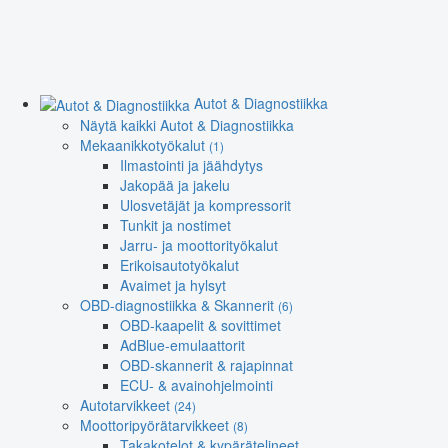
Autot & Diagnostiikka
Näytä kaikki Autot & Diagnostiikka
Mekaanikkotyökalut
(1)
Ilmastointi ja jäähdytys
Jakopää ja jakelu
Ulosvetäjät ja kompressorit
Tunkit ja nostimet
Jarru- ja moottorityökalut
Erikoisautotyökalut
Avaimet ja hylsyt
OBD-diagnostiikka & Skannerit
(6)
OBD-kaapelit & sovittimet
AdBlue-emulaattorit
OBD-skannerit & rajapinnat
ECU- & avainohjelmointi
Autotarvikkeet
(24)
Moottoripyörätarvikkeet
(8)
Takakotelot & kypärätelineet