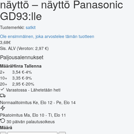
näyttö – näyttö Panasonic
GD93:lle
Tuotemerkki:
satkit
Ole ensimmäinen, joka arvostelee tämän tuotteen
3
,
68
€
Sis. ALV
(Veroton: 2,97 €)
Paljousalennukset
Määrä
Hinta
Tallenna
2+
3,54 €
-4%
10+
3,35 €
-9%
20+
2,95 €
-20%
Varastossa - Lähetetään heti
Normaalitoimitus
Ke, Elo 12 - Pe, Elo 14
Pikatoimitus
Ma, Elo 10 - Ti, Elo 11
30 päivän palautusoikeus
Määrä