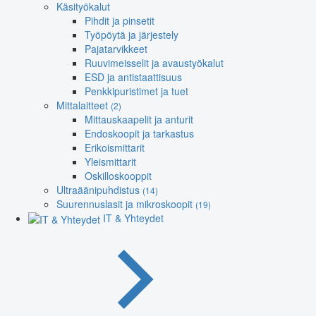
Käsityökalut
Pihdit ja pinsetit
Työpöytä ja järjestely
Pajatarvikkeet
Ruuvimeisselit ja avaustyökalut
ESD ja antistaattisuus
Penkkipuristimet ja tuet
Mittalaitteet
(2)
Mittauskaapelit ja anturit
Endoskoopit ja tarkastus
Erikoismittarit
Yleismittarit
Oskilloskooppit
Ultraäänipuhdistus
(14)
Suurennuslasit ja mikroskoopit
(19)
IT & Yhteydet