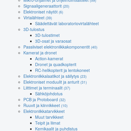
Mikro-ohjaimet ja ohjelmointilaitteet
(59)
Signaaligeneraattorit
(20)
Elektroniset näytöt
(6)
Virtalähteet
(39)
Säädettävät laboratoriovirtalähteet
3D-tulostus
3D-tulostimet
3D-osat ja varaosat
Passiiviset elektroniikkakomponentit
(40)
Kamerat ja dronet
Action-kamerat
Dronet ja quadkopterit
RC-helikopterit ja lentokoneet
Elektroniikkalaatikot ja säilytys
(23)
Elektroniset moduulit ja anturit
(31)
Liittimet ja terminaalit
(37)
Sähköjohdotus
PCB ja Protoboard
(32)
Ruuvit ja kiinnikkeet
(10)
Elektroniikkatarvikkeet
Muut tarvikkeet
Teipit ja liimat
Kemikaalit ja puhdistus