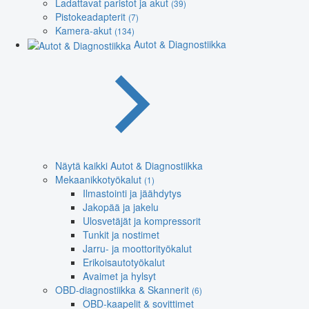
Ladattavat paristot ja akut
(39)
Pistokeadapterit
(7)
Kamera-akut
(134)
Autot & Diagnostiikka
Näytä kaikki Autot & Diagnostiikka
Mekaanikkotyökalut
(1)
Ilmastointi ja jäähdytys
Jakopää ja jakelu
Ulosvetäjät ja kompressorit
Tunkit ja nostimet
Jarru- ja moottorityökalut
Erikoisautotyökalut
Avaimet ja hylsyt
OBD-diagnostiikka & Skannerit
(6)
OBD-kaapelit & sovittimet