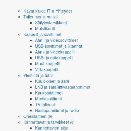
Näytä kaikki IT & Yhteydet
Tallennus ja muisti
Säilytystarvikkeet
Muistikortit
Kaapelit ja sovittimet
Ääni- ja videosovittimet
USB-sovittimet ja liitännät
Ääni- ja videokaapelit
USB- ja datakaapelit
Muut kaapelit
Virtakaapelit
Viestintä ja ääni
Kuulokkeet ja ääni
LNB ja satelliittivastaanottimet
Kaukosäätimet
Mediasoittimet
TV-telineet
Radiopuhelimet ja radio
Oheislaitteet
(9)
Kannettavat ja tarvikkeet
(6)
Kannettavien akut