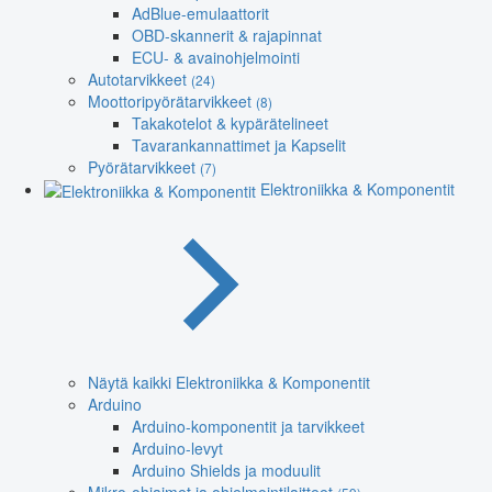
AdBlue-emulaattorit
OBD-skannerit & rajapinnat
ECU- & avainohjelmointi
Autotarvikkeet
(24)
Moottoripyörätarvikkeet
(8)
Takakotelot & kypärätelineet
Tavarankannattimet ja Kapselit
Pyörätarvikkeet
(7)
Elektroniikka & Komponentit
Näytä kaikki Elektroniikka & Komponentit
Arduino
Arduino-komponentit ja tarvikkeet
Arduino-levyt
Arduino Shields ja moduulit