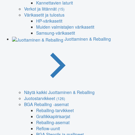
Kannettavien laturit
Verkot ja liitännät
(15)
Värikasetit ja tulostus
HP-värikasetit
Muiden valmistajien värikasetit
Samsung-värikasetit
Juottaminen & Reballing
Näytä kaikki Juottaminen & Reballing
Juotostarvikkeet
(126)
BGA Reballing -asemat
Reballing-tarvikkeet
Grafiikkapiirisarjat
Reballing-asemat
Reflow-uunit
BGA Stencils ja mallineet