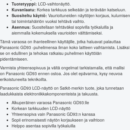
Tuotetyyppi:
LCD-vaihtonäyttö.
Kuvanlaatu:
Korkea tarkkuus selkeään ja terävään katseluun.
Suositeltu käyttö:
Vaurioituneiden näyttöjen korjaus, kulumisen
tai toimintahäiriön vuoksi tehtävä vaihto.
Asennus:
Suositellaan tehtäväksi sopivilla työkaluilla ja
aiemmalla kokemuksella vaurioiden välttämiseksi.
Tämä varaosa on ihanteellinen käyttäjille, jotka haluavat palauttaa
Panasonic GD93 -puhelimensa ilman koko laitteen vaihtamista. Lisäksi
se on edullinen ja tehokas ratkaisu puhelimen käyttöiän
pidentämiseen.
Varmista yhteensopivuus ja vältä ongelmat tarkistamalla, että mallisi
on Panasonic GD93 ennen ostoa. Jos olet epävarma, kysy neuvoa
erikoistuneelta teknikoilta.
Panasonic GD93 LCD-näyttö on Satkit-merkin tuote, joka tunnetaan
laadukkaista elektroniikkakomponenteista ja takuusta.
Alkuperäinen varaosa Panasonic GD93:lle
Korkean tarkkuuden LCD-näyttö
Yhteensopiva vain Panasonic GD93:n kanssa
Sopii erinomaisesti näytön korjaukseen ja vaihtoon
Helppo asentaa sopivilla työkaluilla