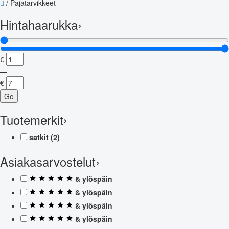
/
Pajatarvikkeet
Hintahaarukka
›
€
—
€
Go
Tuotemerkit
›
satkit
(2)
Asiakasarvostelut
›
& ylöspäin
& ylöspäin
& ylöspäin
& ylöspäin