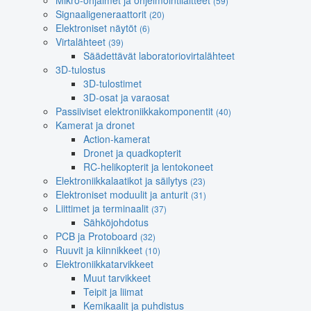
Mikro-ohjaimet ja ohjelmointilaitteet
(59)
Signaaligeneraattorit
(20)
Elektroniset näytöt
(6)
Virtalähteet
(39)
Säädettävät laboratoriovirtalähteet
3D-tulostus
3D-tulostimet
3D-osat ja varaosat
Passiiviset elektroniikkakomponentit
(40)
Kamerat ja dronet
Action-kamerat
Dronet ja quadkopterit
RC-helikopterit ja lentokoneet
Elektroniikkalaatikot ja säilytys
(23)
Elektroniset moduulit ja anturit
(31)
Liittimet ja terminaalit
(37)
Sähköjohdotus
PCB ja Protoboard
(32)
Ruuvit ja kiinnikkeet
(10)
Elektroniikkatarvikkeet
Muut tarvikkeet
Teipit ja liimat
Kemikaalit ja puhdistus