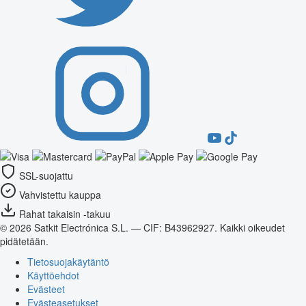
SSL-suojattu
Vahvistettu kauppa
Rahat takaisin -takuu
© 2026 Satkit Electrónica S.L. — CIF: B43962927. Kaikki oikeudet
pidätetään.
Tietosuojakäytäntö
Käyttöehdot
Evästeet
Evästeasetukset