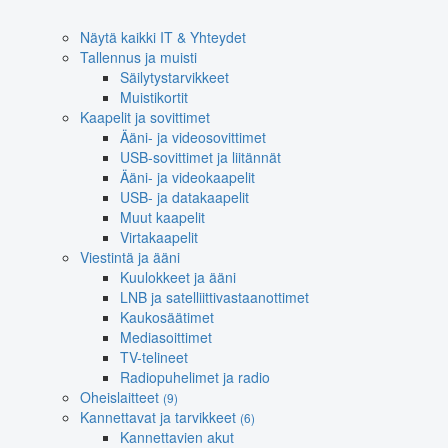
Näytä kaikki IT & Yhteydet
Tallennus ja muisti
Säilytystarvikkeet
Muistikortit
Kaapelit ja sovittimet
Ääni- ja videosovittimet
USB-sovittimet ja liitännät
Ääni- ja videokaapelit
USB- ja datakaapelit
Muut kaapelit
Virtakaapelit
Viestintä ja ääni
Kuulokkeet ja ääni
LNB ja satelliittivastaanottimet
Kaukosäätimet
Mediasoittimet
TV-telineet
Radiopuhelimet ja radio
Oheislaitteet
(9)
Kannettavat ja tarvikkeet
(6)
Kannettavien akut