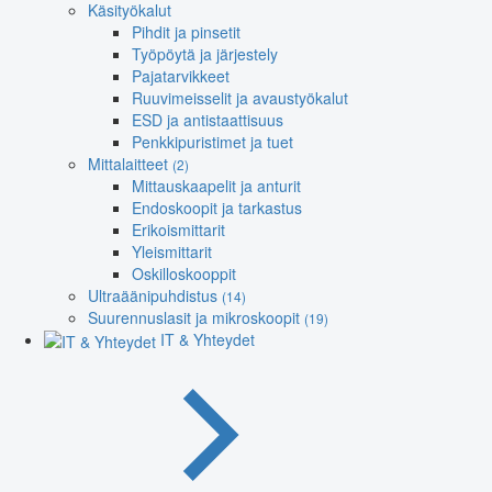
Käsityökalut
Pihdit ja pinsetit
Työpöytä ja järjestely
Pajatarvikkeet
Ruuvimeisselit ja avaustyökalut
ESD ja antistaattisuus
Penkkipuristimet ja tuet
Mittalaitteet
(2)
Mittauskaapelit ja anturit
Endoskoopit ja tarkastus
Erikoismittarit
Yleismittarit
Oskilloskooppit
Ultraäänipuhdistus
(14)
Suurennuslasit ja mikroskoopit
(19)
IT & Yhteydet