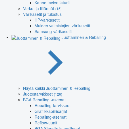
Kannettavien laturit
Verkot ja liitännät
(15)
Värikasetit ja tulostus
HP-värikasetit
Muiden valmistajien värikasetit
Samsung-värikasetit
Juottaminen & Reballing
Näytä kaikki Juottaminen & Reballing
Juotostarvikkeet
(126)
BGA Reballing -asemat
Reballing-tarvikkeet
Grafiikkapiirisarjat
Reballing-asemat
Reflow-uunit
BGA Stencils ja mallineet