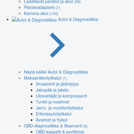
Ladattavat paristot ja akut
(39)
Pistokeadapterit
(7)
Kamera-akut
(134)
Autot & Diagnostiikka
Näytä kaikki Autot & Diagnostiikka
Mekaanikkotyökalut
(1)
Ilmastointi ja jäähdytys
Jakopää ja jakelu
Ulosvetäjät ja kompressorit
Tunkit ja nostimet
Jarru- ja moottorityökalut
Erikoisautotyökalut
Avaimet ja hylsyt
OBD-diagnostiikka & Skannerit
(6)
OBD-kaapelit & sovittimet