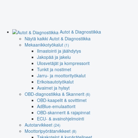
Autot & Diagnostiikka
Näytä kaikki Autot & Diagnostiikka
Mekaanikkotyökalut
(1)
Ilmastointi ja jäähdytys
Jakopää ja jakelu
Ulosvetäjät ja kompressorit
Tunkit ja nostimet
Jarru- ja moottorityökalut
Erikoisautotyökalut
Avaimet ja hylsyt
OBD-diagnostiikka & Skannerit
(6)
OBD-kaapelit & sovittimet
AdBlue-emulaattorit
OBD-skannerit & rajapinnat
ECU- & avainohjelmointi
Autotarvikkeet
(24)
Moottoripyörätarvikkeet
(8)
Takakotelot & kypärätelineet