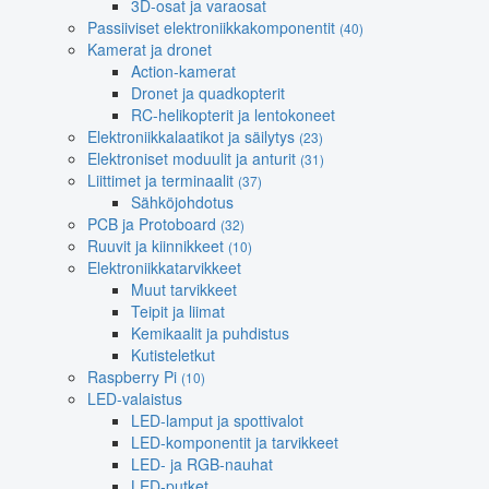
3D-osat ja varaosat
Passiiviset elektroniikkakomponentit
(40)
Kamerat ja dronet
Action-kamerat
Dronet ja quadkopterit
RC-helikopterit ja lentokoneet
Elektroniikkalaatikot ja säilytys
(23)
Elektroniset moduulit ja anturit
(31)
Liittimet ja terminaalit
(37)
Sähköjohdotus
PCB ja Protoboard
(32)
Ruuvit ja kiinnikkeet
(10)
Elektroniikkatarvikkeet
Muut tarvikkeet
Teipit ja liimat
Kemikaalit ja puhdistus
Kutisteletkut
Raspberry Pi
(10)
LED-valaistus
LED-lamput ja spottivalot
LED-komponentit ja tarvikkeet
LED- ja RGB-nauhat
LED-putket