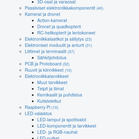
3D-osat ja varaosat
Passiiviset elektroniikkakomponentit
(40)
Kamerat ja dronet
Action-kamerat
Dronet ja quadkopterit
RC-helikopterit ja lentokoneet
Elektroniikkalaatikot ja säilytys
(23)
Elektroniset moduulit ja anturit
(31)
Liittimet ja terminaalit
(37)
Sähköjohdotus
PCB ja Protoboard
(32)
Ruuvit ja kiinnikkeet
(10)
Elektroniikkatarvikkeet
Muut tarvikkeet
Teipit ja liimat
Kemikaalit ja puhdistus
Kutisteletkut
Raspberry Pi
(10)
LED-valaistus
LED-lamput ja spottivalot
LED-komponentit ja tarvikkeet
LED- ja RGB-nauhat
LED-putket