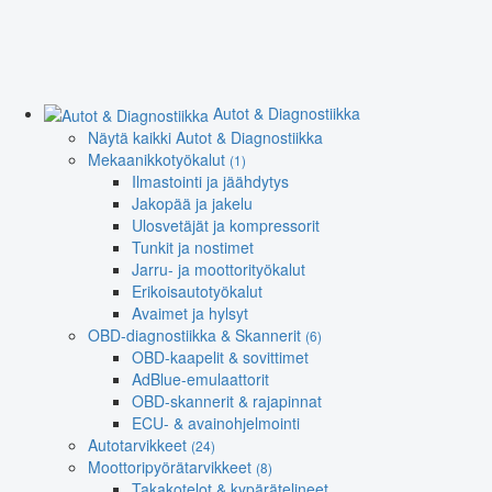
Autot & Diagnostiikka
Näytä kaikki Autot & Diagnostiikka
Mekaanikkotyökalut
(1)
Ilmastointi ja jäähdytys
Jakopää ja jakelu
Ulosvetäjät ja kompressorit
Tunkit ja nostimet
Jarru- ja moottorityökalut
Erikoisautotyökalut
Avaimet ja hylsyt
OBD-diagnostiikka & Skannerit
(6)
OBD-kaapelit & sovittimet
AdBlue-emulaattorit
OBD-skannerit & rajapinnat
ECU- & avainohjelmointi
Autotarvikkeet
(24)
Moottoripyörätarvikkeet
(8)
Takakotelot & kypärätelineet