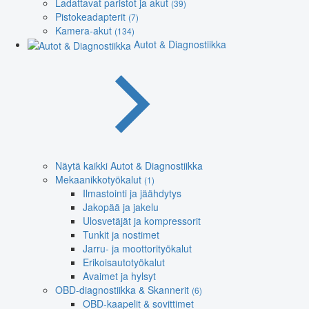
Ladattavat paristot ja akut
(39)
Pistokeadapterit
(7)
Kamera-akut
(134)
Autot & Diagnostiikka
Näytä kaikki Autot & Diagnostiikka
Mekaanikkotyökalut
(1)
Ilmastointi ja jäähdytys
Jakopää ja jakelu
Ulosvetäjät ja kompressorit
Tunkit ja nostimet
Jarru- ja moottorityökalut
Erikoisautotyökalut
Avaimet ja hylsyt
OBD-diagnostiikka & Skannerit
(6)
OBD-kaapelit & sovittimet