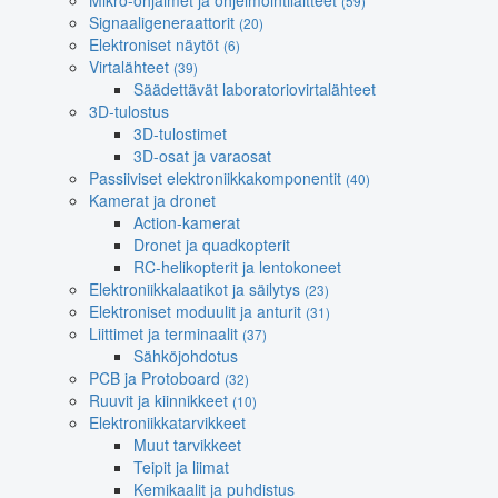
Mikro-ohjaimet ja ohjelmointilaitteet
(59)
Signaaligeneraattorit
(20)
Elektroniset näytöt
(6)
Virtalähteet
(39)
Säädettävät laboratoriovirtalähteet
3D-tulostus
3D-tulostimet
3D-osat ja varaosat
Passiiviset elektroniikkakomponentit
(40)
Kamerat ja dronet
Action-kamerat
Dronet ja quadkopterit
RC-helikopterit ja lentokoneet
Elektroniikkalaatikot ja säilytys
(23)
Elektroniset moduulit ja anturit
(31)
Liittimet ja terminaalit
(37)
Sähköjohdotus
PCB ja Protoboard
(32)
Ruuvit ja kiinnikkeet
(10)
Elektroniikkatarvikkeet
Muut tarvikkeet
Teipit ja liimat
Kemikaalit ja puhdistus