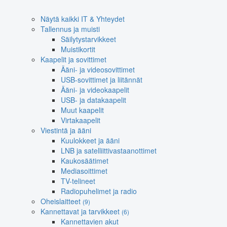
Näytä kaikki IT & Yhteydet
Tallennus ja muisti
Säilytystarvikkeet
Muistikortit
Kaapelit ja sovittimet
Ääni- ja videosovittimet
USB-sovittimet ja liitännät
Ääni- ja videokaapelit
USB- ja datakaapelit
Muut kaapelit
Virtakaapelit
Viestintä ja ääni
Kuulokkeet ja ääni
LNB ja satelliittivastaanottimet
Kaukosäätimet
Mediasoittimet
TV-telineet
Radiopuhelimet ja radio
Oheislaitteet
(9)
Kannettavat ja tarvikkeet
(6)
Kannettavien akut