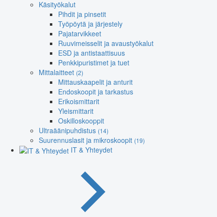
Käsityökalut
Pihdit ja pinsetit
Työpöytä ja järjestely
Pajatarvikkeet
Ruuvimeisselit ja avaustyökalut
ESD ja antistaattisuus
Penkkipuristimet ja tuet
Mittalaitteet
(2)
Mittauskaapelit ja anturit
Endoskoopit ja tarkastus
Erikoismittarit
Yleismittarit
Oskilloskooppit
Ultraäänipuhdistus
(14)
Suurennuslasit ja mikroskoopit
(19)
IT & Yhteydet