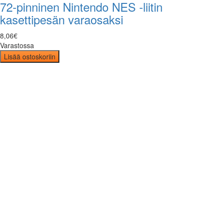
72-pinninen Nintendo NES -liitin
kasettipesän varaosaksi
8
,
06
€
Varastossa
Lisää ostoskoriin