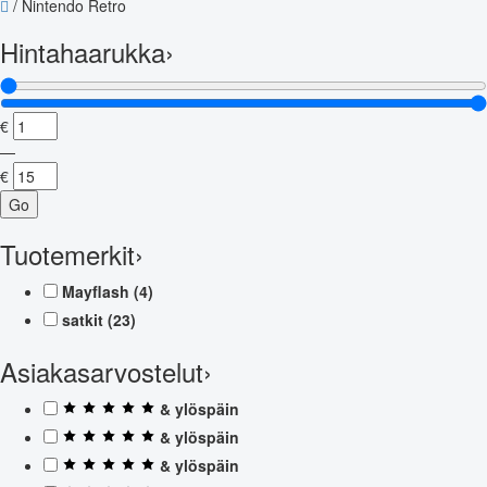
/
Nintendo Retro
Hintahaarukka
›
€
—
€
Go
Tuotemerkit
›
Mayflash
(4)
satkit
(23)
Asiakasarvostelut
›
& ylöspäin
& ylöspäin
& ylöspäin