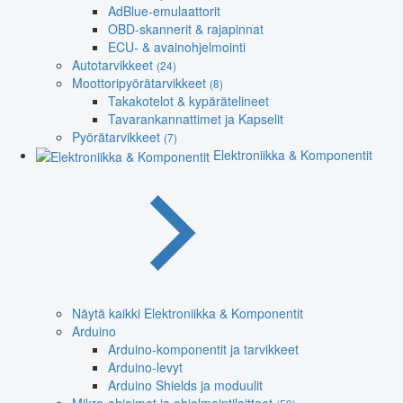
AdBlue-emulaattorit
OBD-skannerit & rajapinnat
ECU- & avainohjelmointi
Autotarvikkeet
(24)
Moottoripyörätarvikkeet
(8)
Takakotelot & kypärätelineet
Tavarankannattimet ja Kapselit
Pyörätarvikkeet
(7)
Elektroniikka & Komponentit
Näytä kaikki Elektroniikka & Komponentit
Arduino
Arduino-komponentit ja tarvikkeet
Arduino-levyt
Arduino Shields ja moduulit