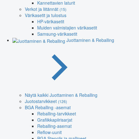
Kannettavien laturit
Verkot ja liitännät
(15)
Värikasetit ja tulostus
HP-värikasetit
Muiden valmistajien värikasetit
Samsung-värikasetit
Juottaminen & Reballing
Näytä kaikki Juottaminen & Reballing
Juotostarvikkeet
(126)
BGA Reballing -asemat
Reballing-tarvikkeet
Grafiikkapiirisarjat
Reballing-asemat
Reflow-uunit
BGA Stencils ja mallineet