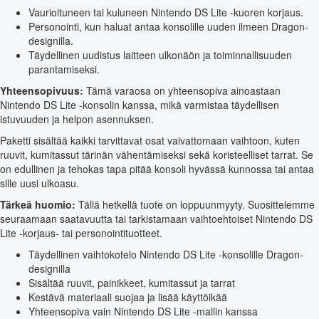
Vaurioituneen tai kuluneen Nintendo DS Lite -kuoren korjaus.
Personointi, kun haluat antaa konsolille uuden ilmeen Dragon-
designilla.
Täydellinen uudistus laitteen ulkonäön ja toiminnallisuuden
parantamiseksi.
Yhteensopivuus:
Tämä varaosa on yhteensopiva ainoastaan
Nintendo DS Lite -konsolin kanssa, mikä varmistaa täydellisen
istuvuuden ja helpon asennuksen.
Paketti sisältää kaikki tarvittavat osat vaivattomaan vaihtoon, kuten
ruuvit, kumitassut tärinän vähentämiseksi sekä koristeelliset tarrat. Se
on edullinen ja tehokas tapa pitää konsoli hyvässä kunnossa tai antaa
sille uusi ulkoasu.
Tärkeä huomio:
Tällä hetkellä tuote on loppuunmyyty. Suosittelemme
seuraamaan saatavuutta tai tarkistamaan vaihtoehtoiset Nintendo DS
Lite -korjaus- tai personointituotteet.
Täydellinen vaihtokotelo Nintendo DS Lite -konsolille Dragon-
designilla
Sisältää ruuvit, painikkeet, kumitassut ja tarrat
Kestävä materiaali suojaa ja lisää käyttöikää
Yhteensopiva vain Nintendo DS Lite -mallin kanssa