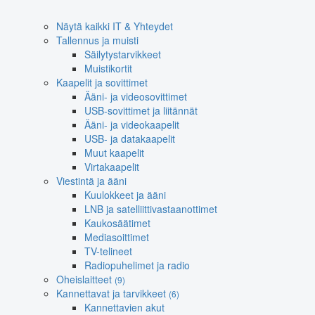
Näytä kaikki IT & Yhteydet
Tallennus ja muisti
Säilytystarvikkeet
Muistikortit
Kaapelit ja sovittimet
Ääni- ja videosovittimet
USB-sovittimet ja liitännät
Ääni- ja videokaapelit
USB- ja datakaapelit
Muut kaapelit
Virtakaapelit
Viestintä ja ääni
Kuulokkeet ja ääni
LNB ja satelliittivastaanottimet
Kaukosäätimet
Mediasoittimet
TV-telineet
Radiopuhelimet ja radio
Oheislaitteet
(9)
Kannettavat ja tarvikkeet
(6)
Kannettavien akut