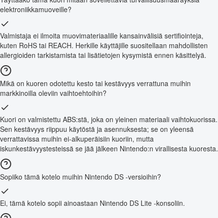
elektroniikkamuoveille?
Valmistaja ei ilmoita muovimateriaalille kansainvälisiä sertifiointeja,
kuten RoHS tai REACH. Herkille käyttäjille suositellaan mahdollisten
allergioiden tarkistamista tai lisätietojen kysymistä ennen käsittelyä.
Mikä on kuoren odotettu kesto tai kestävyys verrattuna muihin
markkinoilla oleviin vaihtoehtoihin?
Kuori on valmistettu ABS:stä, joka on yleinen materiaali vaihtokuorissa.
Sen kestävyys riippuu käytöstä ja asennuksesta; se on yleensä
verrattavissa muihin ei-alkuperäisiin kuoriin, mutta
iskunkestävyystesteissä se jää jälkeen Nintendo:n virallisesta kuoresta.
Sopiiko tämä kotelo muihin Nintendo DS -versioihin?
Ei, tämä kotelo sopii ainoastaan Nintendo DS Lite -konsoliin.