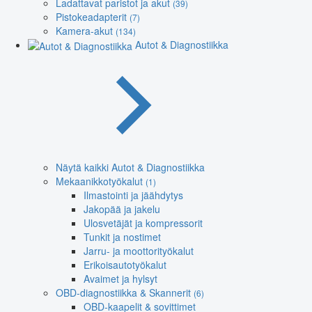
Ladattavat paristot ja akut
(39)
Pistokeadapterit
(7)
Kamera-akut
(134)
Autot & Diagnostiikka
Näytä kaikki Autot & Diagnostiikka
Mekaanikkotyökalut
(1)
Ilmastointi ja jäähdytys
Jakopää ja jakelu
Ulosvetäjät ja kompressorit
Tunkit ja nostimet
Jarru- ja moottorityökalut
Erikoisautotyökalut
Avaimet ja hylsyt
OBD-diagnostiikka & Skannerit
(6)
OBD-kaapelit & sovittimet