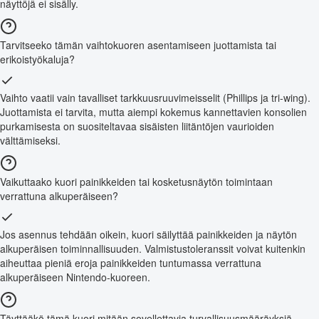
näyttöjä ei sisälly.
Tarvitseeko tämän vaihtokuoren asentamiseen juottamista tai
erikoistyökaluja?
Vaihto vaatii vain tavalliset tarkkuusruuvimeisselit (Phillips ja tri-wing).
Juottamista ei tarvita, mutta aiempi kokemus kannettavien konsolien
purkamisesta on suositeltavaa sisäisten liitäntöjen vaurioiden
välttämiseksi.
Vaikuttaako kuori painikkeiden tai kosketusnäytön toimintaan
verrattuna alkuperäiseen?
Jos asennus tehdään oikein, kuori säilyttää painikkeiden ja näytön
alkuperäisen toiminnallisuuden. Valmistustoleranssit voivat kuitenkin
aiheuttaa pieniä eroja painikkeiden tuntumassa verrattuna
alkuperäiseen Nintendo-kuoreen.
Täyttääkö tämä kuori mitään sovellettavia turvallisuusmääräyksiä