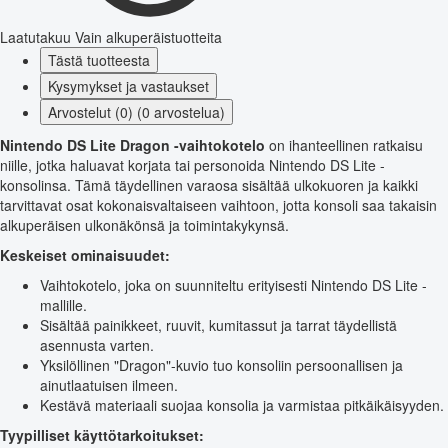
Laatutakuu
Vain alkuperäistuotteita
Tästä tuotteesta
Kysymykset ja vastaukset
Arvostelut (0) (0 arvostelua)
Nintendo DS Lite Dragon -vaihtokotelo
on ihanteellinen ratkaisu
niille, jotka haluavat korjata tai personoida Nintendo DS Lite -
konsolinsa. Tämä täydellinen varaosa sisältää ulkokuoren ja kaikki
tarvittavat osat kokonaisvaltaiseen vaihtoon, jotta konsoli saa takaisin
alkuperäisen ulkonäkönsä ja toimintakykynsä.
Keskeiset ominaisuudet:
Vaihtokotelo, joka on suunniteltu erityisesti Nintendo DS Lite -
mallille.
Sisältää painikkeet, ruuvit, kumitassut ja tarrat täydellistä
asennusta varten.
Yksilöllinen "Dragon"-kuvio tuo konsoliin persoonallisen ja
ainutlaatuisen ilmeen.
Kestävä materiaali suojaa konsolia ja varmistaa pitkäikäisyyden.
Tyypilliset käyttötarkoitukset: