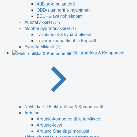
AdBlue-emulaattorit
OBD-skannerit & rajapinnat
ECU- & avainohjelmointi
Autotarvikkeet
(24)
Moottoripyörätarvikkeet
(8)
Takakotelot & kypärätelineet
Tavarankannattimet ja Kapselit
Pyörätarvikkeet
(7)
Elektroniikka & Komponentit
Näytä kaikki Elektroniikka & Komponentit
Arduino
Arduino-komponentit ja tarvikkeet
Arduino-levyt
Arduino Shields ja moduulit