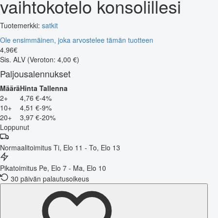
vaihtokotelo konsolillesi
Tuotemerkki:
satkit
Ole ensimmäinen, joka arvostelee tämän tuotteen
4
,
96
€
Sis. ALV
(Veroton: 4,00 €)
Paljousalennukset
Määrä
Hinta
Tallenna
2+
4,76 €
-4%
10+
4,51 €
-9%
20+
3,97 €
-20%
Loppunut
Normaalitoimitus
Ti, Elo 11 - To, Elo 13
Pikatoimitus
Pe, Elo 7 - Ma, Elo 10
30 päivän palautusoikeus