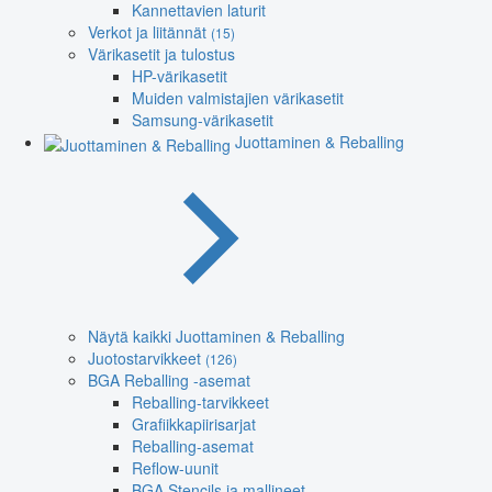
Kannettavien laturit
Verkot ja liitännät
(15)
Värikasetit ja tulostus
HP-värikasetit
Muiden valmistajien värikasetit
Samsung-värikasetit
Juottaminen & Reballing
Näytä kaikki Juottaminen & Reballing
Juotostarvikkeet
(126)
BGA Reballing -asemat
Reballing-tarvikkeet
Grafiikkapiirisarjat
Reballing-asemat
Reflow-uunit
BGA Stencils ja mallineet