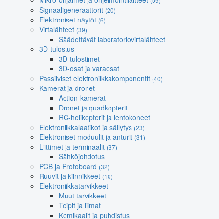
Mikro-ohjaimet ja ohjelmointilaitteet
(59)
Signaaligeneraattorit
(20)
Elektroniset näytöt
(6)
Virtalähteet
(39)
Säädettävät laboratoriovirtalähteet
3D-tulostus
3D-tulostimet
3D-osat ja varaosat
Passiiviset elektroniikkakomponentit
(40)
Kamerat ja dronet
Action-kamerat
Dronet ja quadkopterit
RC-helikopterit ja lentokoneet
Elektroniikkalaatikot ja säilytys
(23)
Elektroniset moduulit ja anturit
(31)
Liittimet ja terminaalit
(37)
Sähköjohdotus
PCB ja Protoboard
(32)
Ruuvit ja kiinnikkeet
(10)
Elektroniikkatarvikkeet
Muut tarvikkeet
Teipit ja liimat
Kemikaalit ja puhdistus