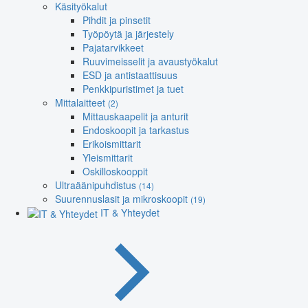
Käsityökalut
Pihdit ja pinsetit
Työpöytä ja järjestely
Pajatarvikkeet
Ruuvimeisselit ja avaustyökalut
ESD ja antistaattisuus
Penkkipuristimet ja tuet
Mittalaitteet
(2)
Mittauskaapelit ja anturit
Endoskoopit ja tarkastus
Erikoismittarit
Yleismittarit
Oskilloskooppit
Ultraäänipuhdistus
(14)
Suurennuslasit ja mikroskoopit
(19)
IT & Yhteydet