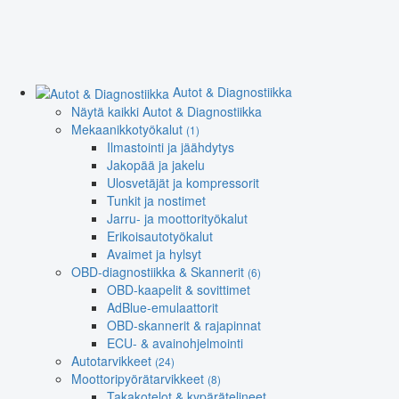
Autot & Diagnostiikka
Näytä kaikki Autot & Diagnostiikka
Mekaanikkotyökalut
(1)
Ilmastointi ja jäähdytys
Jakopää ja jakelu
Ulosvetäjät ja kompressorit
Tunkit ja nostimet
Jarru- ja moottorityökalut
Erikoisautotyökalut
Avaimet ja hylsyt
OBD-diagnostiikka & Skannerit
(6)
OBD-kaapelit & sovittimet
AdBlue-emulaattorit
OBD-skannerit & rajapinnat
ECU- & avainohjelmointi
Autotarvikkeet
(24)
Moottoripyörätarvikkeet
(8)
Takakotelot & kypärätelineet