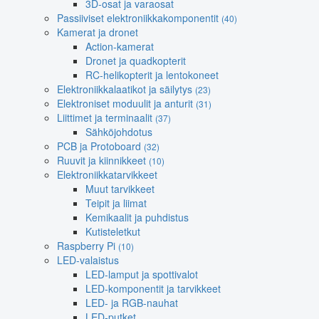
3D-osat ja varaosat
Passiiviset elektroniikkakomponentit
(40)
Kamerat ja dronet
Action-kamerat
Dronet ja quadkopterit
RC-helikopterit ja lentokoneet
Elektroniikkalaatikot ja säilytys
(23)
Elektroniset moduulit ja anturit
(31)
Liittimet ja terminaalit
(37)
Sähköjohdotus
PCB ja Protoboard
(32)
Ruuvit ja kiinnikkeet
(10)
Elektroniikkatarvikkeet
Muut tarvikkeet
Teipit ja liimat
Kemikaalit ja puhdistus
Kutisteletkut
Raspberry Pi
(10)
LED-valaistus
LED-lamput ja spottivalot
LED-komponentit ja tarvikkeet
LED- ja RGB-nauhat
LED-putket