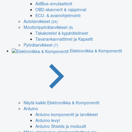
AdBlue-emulaattorit
OBD-skannerit & rajapinnat
ECU- & avainohjelmointi
Autotarvikkeet
(24)
Moottoripyörätarvikkeet
(8)
Takakotelot & kypärätelineet
Tavarankannattimet ja Kapselit
Pyörätarvikkeet
(7)
Elektroniikka & Komponentit
Näytä kaikki Elektroniikka & Komponentit
Arduino
Arduino-komponentit ja tarvikkeet
Arduino-levyt
Arduino Shields ja moduulit