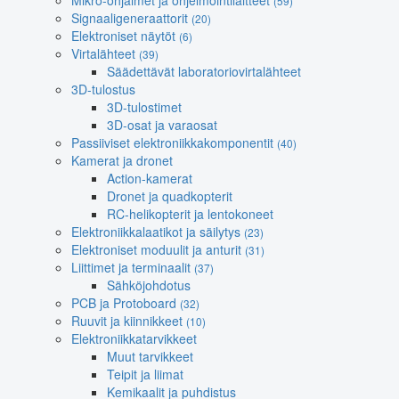
Mikro-ohjaimet ja ohjelmointilaitteet
(59)
Signaaligeneraattorit
(20)
Elektroniset näytöt
(6)
Virtalähteet
(39)
Säädettävät laboratoriovirtalähteet
3D-tulostus
3D-tulostimet
3D-osat ja varaosat
Passiiviset elektroniikkakomponentit
(40)
Kamerat ja dronet
Action-kamerat
Dronet ja quadkopterit
RC-helikopterit ja lentokoneet
Elektroniikkalaatikot ja säilytys
(23)
Elektroniset moduulit ja anturit
(31)
Liittimet ja terminaalit
(37)
Sähköjohdotus
PCB ja Protoboard
(32)
Ruuvit ja kiinnikkeet
(10)
Elektroniikkatarvikkeet
Muut tarvikkeet
Teipit ja liimat
Kemikaalit ja puhdistus