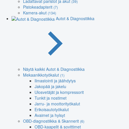
Ladattavat paristot ja akut
(39)
Pistokeadapterit
(7)
Kamera-akut
(134)
Autot & Diagnostiikka
Näytä kaikki Autot & Diagnostiikka
Mekaanikkotyökalut
(1)
Ilmastointi ja jäähdytys
Jakopää ja jakelu
Ulosvetäjät ja kompressorit
Tunkit ja nostimet
Jarru- ja moottorityökalut
Erikoisautotyökalut
Avaimet ja hylsyt
OBD-diagnostiikka & Skannerit
(6)
OBD-kaapelit & sovittimet