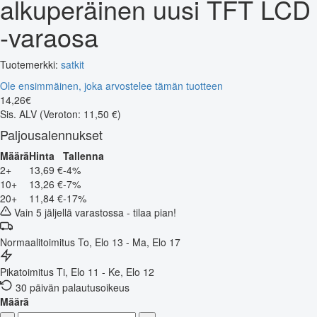
alkuperäinen uusi TFT LCD
-varaosa
Tuotemerkki:
satkit
Ole ensimmäinen, joka arvostelee tämän tuotteen
14
,
26
€
Sis. ALV
(Veroton: 11,50 €)
Paljousalennukset
Määrä
Hinta
Tallenna
2+
13,69 €
-4%
10+
13,26 €
-7%
20+
11,84 €
-17%
Vain 5 jäljellä varastossa - tilaa pian!
Normaalitoimitus
To, Elo 13 - Ma, Elo 17
Pikatoimitus
Ti, Elo 11 - Ke, Elo 12
30 päivän palautusoikeus
Määrä