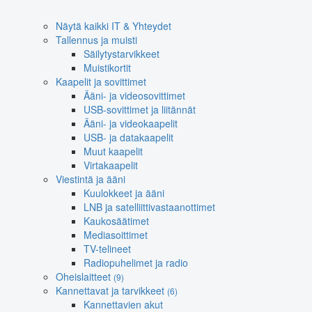
Näytä kaikki IT & Yhteydet
Tallennus ja muisti
Säilytystarvikkeet
Muistikortit
Kaapelit ja sovittimet
Ääni- ja videosovittimet
USB-sovittimet ja liitännät
Ääni- ja videokaapelit
USB- ja datakaapelit
Muut kaapelit
Virtakaapelit
Viestintä ja ääni
Kuulokkeet ja ääni
LNB ja satelliittivastaanottimet
Kaukosäätimet
Mediasoittimet
TV-telineet
Radiopuhelimet ja radio
Oheislaitteet
(9)
Kannettavat ja tarvikkeet
(6)
Kannettavien akut