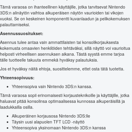
Tämä varaosa on ihanteellinen käyttäjille, jotka tarvitsevat Nintendo
3DS:n alinäytön vaihtoa alkuperäisen näytön vaurioiden tai vikojen
vuoksi. Se on keskeinen komponentti kuvanlaadun ja pelikokemuksen
palauttamiseksi.
Asennussuositukset:
Asennus tulee antaa vain ammattilaisten tai konsolikorjauksesta
kokemusta omaavien henkilöiden tehtäväksi, sillä näyttö voi vaurioitua
helposti virheellisen asennuksen aikana. Tästä syystä emme tarjoa
tälle tuotteelle takuuta emmekä hyväksy palautuksia.
Jos et hyväksy näitä ehtoja, suosittelemme, ettet osta tätä tuotetta.
Yhteensopivuus:
Yhteensopiva vain Nintendo 3DS:n kanssa.
Tämä varaosa sopii erinomaisesti korjausteknikoille ja käyttäjille, jotka
haluavat pitää konsolinsa optimaalisessa kunnossa alkuperäisillä ja
laadukkailla osilla.
Alkuperäinen korjausosa Nintendo 3DS:lle
Täysin uusi alapuolen TFT LCD -näyttö
Yhteensopiva yksinomaan Nintendo 3DS:n kanssa