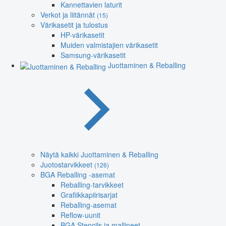
Kannettavien laturit
Verkot ja liitännät
(15)
Värikasetit ja tulostus
HP-värikasetit
Muiden valmistajien värikasetit
Samsung-värikasetit
Juottaminen & Reballing
Näytä kaikki Juottaminen & Reballing
Juotostarvikkeet
(126)
BGA Reballing -asemat
Reballing-tarvikkeet
Grafiikkapiirisarjat
Reballing-asemat
Reflow-uunit
BGA Stencils ja mallineet