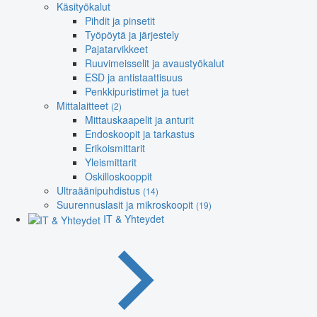
Käsityökalut
Pihdit ja pinsetit
Työpöytä ja järjestely
Pajatarvikkeet
Ruuvimeisselit ja avaustyökalut
ESD ja antistaattisuus
Penkkipuristimet ja tuet
Mittalaitteet
(2)
Mittauskaapelit ja anturit
Endoskoopit ja tarkastus
Erikoismittarit
Yleismittarit
Oskilloskooppit
Ultraäänipuhdistus
(14)
Suurennuslasit ja mikroskoopit
(19)
IT & Yhteydet