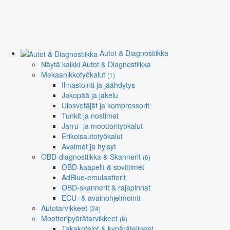
Autot & Diagnostiikka
Näytä kaikki Autot & Diagnostiikka
Mekaanikkotyökalut
(1)
Ilmastointi ja jäähdytys
Jakopää ja jakelu
Ulosvetäjät ja kompressorit
Tunkit ja nostimet
Jarru- ja moottorityökalut
Erikoisautotyökalut
Avaimet ja hylsyt
OBD-diagnostiikka & Skannerit
(6)
OBD-kaapelit & sovittimet
AdBlue-emulaattorit
OBD-skannerit & rajapinnat
ECU- & avainohjelmointi
Autotarvikkeet
(24)
Moottoripyörätarvikkeet
(8)
Takakotelot & kypärätelineet