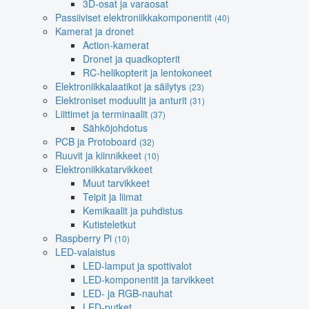
3D-osat ja varaosat
Passiiviset elektroniikkakomponentit
(40)
Kamerat ja dronet
Action-kamerat
Dronet ja quadkopterit
RC-helikopterit ja lentokoneet
Elektroniikkalaatikot ja säilytys
(23)
Elektroniset moduulit ja anturit
(31)
Liittimet ja terminaalit
(37)
Sähköjohdotus
PCB ja Protoboard
(32)
Ruuvit ja kiinnikkeet
(10)
Elektroniikkatarvikkeet
Muut tarvikkeet
Teipit ja liimat
Kemikaalit ja puhdistus
Kutisteletkut
Raspberry Pi
(10)
LED-valaistus
LED-lamput ja spottivalot
LED-komponentit ja tarvikkeet
LED- ja RGB-nauhat
LED-putket