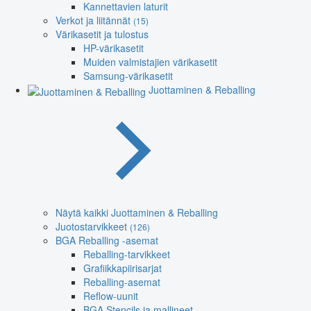
Kannettavien laturit
Verkot ja liitännät
(15)
Värikasetit ja tulostus
HP-värikasetit
Muiden valmistajien värikasetit
Samsung-värikasetit
Juottaminen & Reballing
Näytä kaikki Juottaminen & Reballing
Juotostarvikkeet
(126)
BGA Reballing -asemat
Reballing-tarvikkeet
Grafiikkapiirisarjat
Reballing-asemat
Reflow-uunit
BGA Stencils ja mallineet