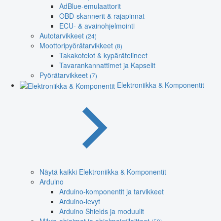
AdBlue-emulaattorit
OBD-skannerit & rajapinnat
ECU- & avainohjelmointi
Autotarvikkeet
(24)
Moottoripyörätarvikkeet
(8)
Takakotelot & kypärätelineet
Tavarankannattimet ja Kapselit
Pyörätarvikkeet
(7)
Elektroniikka & Komponentit
Näytä kaikki Elektroniikka & Komponentit
Arduino
Arduino-komponentit ja tarvikkeet
Arduino-levyt
Arduino Shields ja moduulit