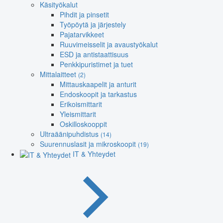
Käsityökalut
Pihdit ja pinsetit
Työpöytä ja järjestely
Pajatarvikkeet
Ruuvimeisselit ja avaustyökalut
ESD ja antistaattisuus
Penkkipuristimet ja tuet
Mittalaitteet
(2)
Mittauskaapelit ja anturit
Endoskoopit ja tarkastus
Erikoismittarit
Yleismittarit
Oskilloskooppit
Ultraäänipuhdistus
(14)
Suurennuslasit ja mikroskoopit
(19)
IT & Yhteydet