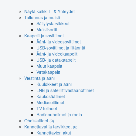
Näytä kaikki IT & Yhteydet
Tallennus ja muisti
Säilytystarvikkeet
Muistikortit
Kaapelit ja sovittimet
Ääni- ja videosovittimet
USB-sovittimet ja liitännät
Ääni- ja videokaapelit
USB- ja datakaapelit
Muut kaapelit
Virtakaapelit
Viestintä ja ääni
Kuulokkeet ja ääni
LNB ja satelliittivastaanottimet
Kaukosäätimet
Mediasoittimet
TV-telineet
Radiopuhelimet ja radio
Oheislaitteet
(9)
Kannettavat ja tarvikkeet
(6)
Kannettavien akut