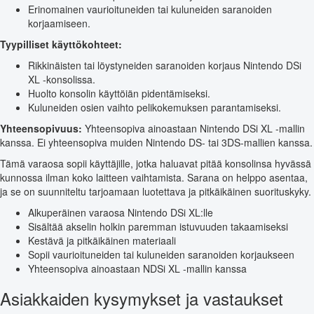
Erinomainen vaurioituneiden tai kuluneiden saranoiden
korjaamiseen.
Tyypilliset käyttökohteet:
Rikkinäisten tai löystyneiden saranoiden korjaus Nintendo DSi
XL -konsolissa.
Huolto konsolin käyttöiän pidentämiseksi.
Kuluneiden osien vaihto pelikokemuksen parantamiseksi.
Yhteensopivuus:
Yhteensopiva ainoastaan Nintendo DSi XL -mallin
kanssa. Ei yhteensopiva muiden Nintendo DS- tai 3DS-mallien kanssa.
Tämä varaosa sopii käyttäjille, jotka haluavat pitää konsolinsa hyvässä
kunnossa ilman koko laitteen vaihtamista. Sarana on helppo asentaa,
ja se on suunniteltu tarjoamaan luotettava ja pitkäikäinen suorituskyky.
Alkuperäinen varaosa Nintendo DSi XL:lle
Sisältää akselin holkin paremman istuvuuden takaamiseksi
Kestävä ja pitkäikäinen materiaali
Sopii vaurioituneiden tai kuluneiden saranoiden korjaukseen
Yhteensopiva ainoastaan NDSi XL -mallin kanssa
Asiakkaiden kysymykset ja vastaukset