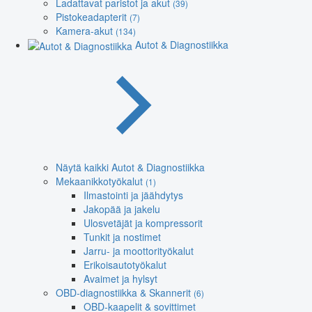
Ladattavat paristot ja akut
(39)
Pistokeadapterit
(7)
Kamera-akut
(134)
Autot & Diagnostiikka
Näytä kaikki Autot & Diagnostiikka
Mekaanikkotyökalut
(1)
Ilmastointi ja jäähdytys
Jakopää ja jakelu
Ulosvetäjät ja kompressorit
Tunkit ja nostimet
Jarru- ja moottorityökalut
Erikoisautotyökalut
Avaimet ja hylsyt
OBD-diagnostiikka & Skannerit
(6)
OBD-kaapelit & sovittimet