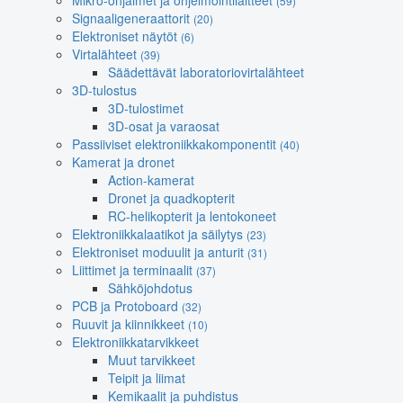
Mikro-ohjaimet ja ohjelmointilaitteet
(59)
Signaaligeneraattorit
(20)
Elektroniset näytöt
(6)
Virtalähteet
(39)
Säädettävät laboratoriovirtalähteet
3D-tulostus
3D-tulostimet
3D-osat ja varaosat
Passiiviset elektroniikkakomponentit
(40)
Kamerat ja dronet
Action-kamerat
Dronet ja quadkopterit
RC-helikopterit ja lentokoneet
Elektroniikkalaatikot ja säilytys
(23)
Elektroniset moduulit ja anturit
(31)
Liittimet ja terminaalit
(37)
Sähköjohdotus
PCB ja Protoboard
(32)
Ruuvit ja kiinnikkeet
(10)
Elektroniikkatarvikkeet
Muut tarvikkeet
Teipit ja liimat
Kemikaalit ja puhdistus