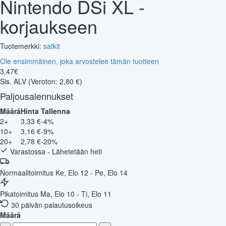
Nintendo DSi XL -
korjaukseen
Tuotemerkki:
satkit
Ole ensimmäinen, joka arvostelee tämän tuotteen
3
,
47
€
Sis. ALV
(Veroton: 2,80 €)
Paljousalennukset
Määrä
Hinta
Tallenna
2+
3,33 €
-4%
10+
3,16 €
-9%
20+
2,78 €
-20%
Varastossa - Lähetetään heti
Normaalitoimitus
Ke, Elo 12 - Pe, Elo 14
Pikatoimitus
Ma, Elo 10 - Ti, Elo 11
30 päivän palautusoikeus
Määrä