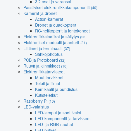
3D-osat ja varaosat
Passiiviset elektroniikkakomponentit
(40)
Kamerat ja dronet
Action-kamerat
Dronet ja quadkopterit
RC-helikopterit ja lentokoneet
Elektroniikkalaatikot ja säilytys
(23)
Elektroniset moduulit ja anturit
(31)
Liittimet ja terminaalit
(37)
Sähköjohdotus
PCB ja Protoboard
(32)
Ruuvit ja kiinnikkeet
(10)
Elektroniikkatarvikkeet
Muut tarvikkeet
Teipit ja liimat
Kemikaalit ja puhdistus
Kutisteletkut
Raspberry Pi
(10)
LED-valaistus
LED-lamput ja spottivalot
LED-komponentit ja tarvikkeet
LED- ja RGB-nauhat
LED-putket