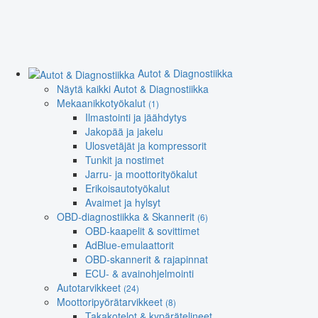
Autot & Diagnostiikka
Näytä kaikki Autot & Diagnostiikka
Mekaanikkotyökalut
(1)
Ilmastointi ja jäähdytys
Jakopää ja jakelu
Ulosvetäjät ja kompressorit
Tunkit ja nostimet
Jarru- ja moottorityökalut
Erikoisautotyökalut
Avaimet ja hylsyt
OBD-diagnostiikka & Skannerit
(6)
OBD-kaapelit & sovittimet
AdBlue-emulaattorit
OBD-skannerit & rajapinnat
ECU- & avainohjelmointi
Autotarvikkeet
(24)
Moottoripyörätarvikkeet
(8)
Takakotelot & kypärätelineet