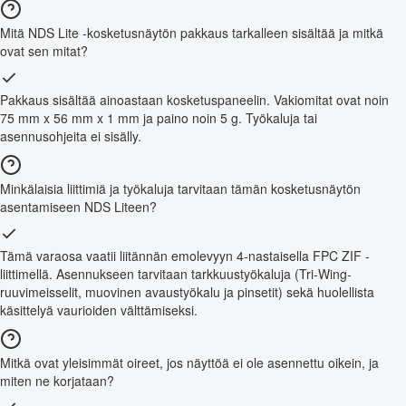
Mitä NDS Lite -kosketusnäytön pakkaus tarkalleen sisältää ja mitkä
ovat sen mitat?
Pakkaus sisältää ainoastaan kosketuspaneelin. Vakiomitat ovat noin
75 mm x 56 mm x 1 mm ja paino noin 5 g. Työkaluja tai
asennusohjeita ei sisälly.
Minkälaisia liittimiä ja työkaluja tarvitaan tämän kosketusnäytön
asentamiseen NDS Liteen?
Tämä varaosa vaatii liitännän emolevyyn 4-nastaisella FPC ZIF -
liittimellä. Asennukseen tarvitaan tarkkuustyökaluja (Tri-Wing-
ruuvimeisselit, muovinen avaustyökalu ja pinsetit) sekä huolellista
käsittelyä vaurioiden välttämiseksi.
Mitkä ovat yleisimmät oireet, jos näyttöä ei ole asennettu oikein, ja
miten ne korjataan?