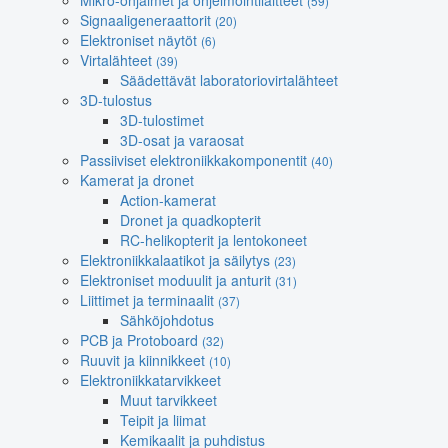
Mikro-ohjaimet ja ohjelmointilaitteet
(59)
Signaaligeneraattorit
(20)
Elektroniset näytöt
(6)
Virtalähteet
(39)
Säädettävät laboratoriovirtalähteet
3D-tulostus
3D-tulostimet
3D-osat ja varaosat
Passiiviset elektroniikkakomponentit
(40)
Kamerat ja dronet
Action-kamerat
Dronet ja quadkopterit
RC-helikopterit ja lentokoneet
Elektroniikkalaatikot ja säilytys
(23)
Elektroniset moduulit ja anturit
(31)
Liittimet ja terminaalit
(37)
Sähköjohdotus
PCB ja Protoboard
(32)
Ruuvit ja kiinnikkeet
(10)
Elektroniikkatarvikkeet
Muut tarvikkeet
Teipit ja liimat
Kemikaalit ja puhdistus