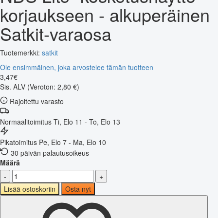
korjaukseen - alkuperäinen
Satkit-varaosa
Tuotemerkki:
satkit
Ole ensimmäinen, joka arvostelee tämän tuotteen
3
,
47
€
Sis. ALV
(Veroton: 2,80 €)
Rajoitettu varasto
Normaalitoimitus
Ti, Elo 11 - To, Elo 13
Pikatoimitus
Pe, Elo 7 - Ma, Elo 10
30 päivän palautusoikeus
Määrä
-
+
Lisää ostoskoriin
Osta nyt