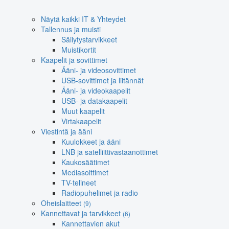
Näytä kaikki IT & Yhteydet
Tallennus ja muisti
Säilytystarvikkeet
Muistikortit
Kaapelit ja sovittimet
Ääni- ja videosovittimet
USB-sovittimet ja liitännät
Ääni- ja videokaapelit
USB- ja datakaapelit
Muut kaapelit
Virtakaapelit
Viestintä ja ääni
Kuulokkeet ja ääni
LNB ja satelliittivastaanottimet
Kaukosäätimet
Mediasoittimet
TV-telineet
Radiopuhelimet ja radio
Oheislaitteet
(9)
Kannettavat ja tarvikkeet
(6)
Kannettavien akut