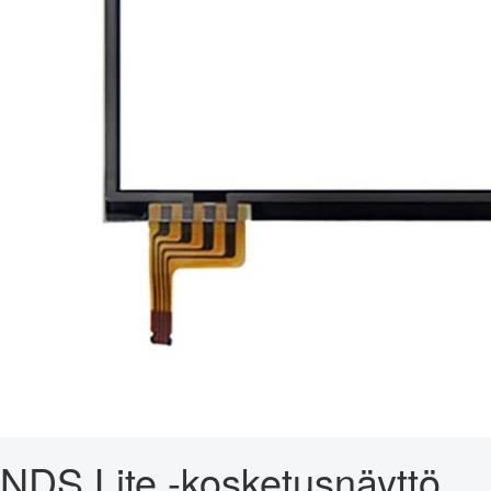
NDS Lite -kosketusnäyttö