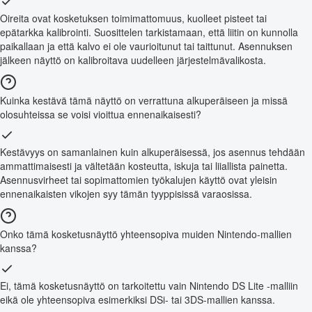
Oireita ovat kosketuksen toimimattomuus, kuolleet pisteet tai
epätarkka kalibrointi. Suosittelen tarkistamaan, että liitin on kunnolla
paikallaan ja että kalvo ei ole vaurioitunut tai taittunut. Asennuksen
jälkeen näyttö on kalibroitava uudelleen järjestelmävalikosta.
Kuinka kestävä tämä näyttö on verrattuna alkuperäiseen ja missä
olosuhteissa se voisi vioittua ennenaikaisesti?
Kestävyys on samanlainen kuin alkuperäisessä, jos asennus tehdään
ammattimaisesti ja vältetään kosteutta, iskuja tai liiallista painetta.
Asennusvirheet tai sopimattomien työkalujen käyttö ovat yleisin
ennenaikaisten vikojen syy tämän tyyppisissä varaosissa.
Onko tämä kosketusnäyttö yhteensopiva muiden Nintendo-mallien
kanssa?
Ei, tämä kosketusnäyttö on tarkoitettu vain Nintendo DS Lite -malliin
eikä ole yhteensopiva esimerkiksi DSi- tai 3DS-mallien kanssa.