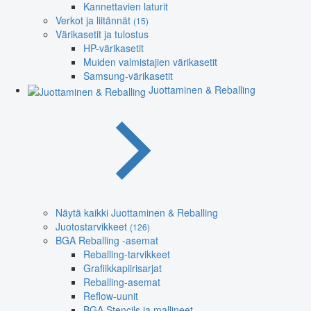
Kannettavien laturit
Verkot ja liitännät
(15)
Värikasetit ja tulostus
HP-värikasetit
Muiden valmistajien värikasetit
Samsung-värikasetit
Juottaminen & Reballing
Näytä kaikki Juottaminen & Reballing
Juotostarvikkeet
(126)
BGA Reballing -asemat
Reballing-tarvikkeet
Grafiikkapiirisarjat
Reballing-asemat
Reflow-uunit
BGA Stencils ja mallineet