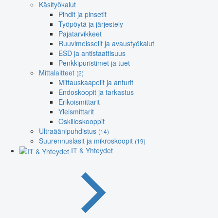
Käsityökalut
Pihdit ja pinsetit
Työpöytä ja järjestely
Pajatarvikkeet
Ruuvimeisselit ja avaustyökalut
ESD ja antistaattisuus
Penkkipuristimet ja tuet
Mittalaitteet
(2)
Mittauskaapelit ja anturit
Endoskoopit ja tarkastus
Erikoismittarit
Yleismittarit
Oskilloskooppit
Ultraäänipuhdistus
(14)
Suurennuslasit ja mikroskoopit
(19)
IT & Yhteydet