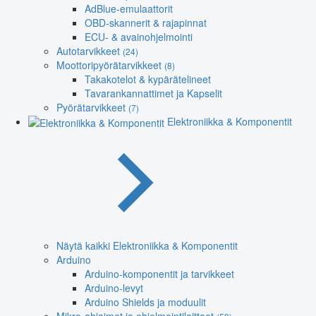
AdBlue-emulaattorit
OBD-skannerit & rajapinnat
ECU- & avainohjelmointi
Autotarvikkeet
(24)
Moottoripyörätarvikkeet
(8)
Takakotelot & kypärätelineet
Tavarankannattimet ja Kapselit
Pyörätarvikkeet
(7)
Elektroniikka & Komponentit
Näytä kaikki Elektroniikka & Komponentit
Arduino
Arduino-komponentit ja tarvikkeet
Arduino-levyt
Arduino Shields ja moduulit