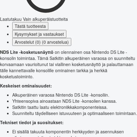
Laatutakuu
Vain alkuperäistuotteita
Tästä tuotteesta
Kysymykset ja vastaukset
Arvostelut (0) (0 arvostelua)
NDS Lite -kosketusnäyttö
on olennainen osa Nintendo DS Lite -
konsolin toimintaa. Tämä Satkitin alkuperäinen varaosa on suunniteltu
korvaamaan vaurioitunut tai viallinen kosketusnäyttö ja palauttamaan
tälle kannettavalle konsolille ominainen tarkka ja herkkä
kosketustoiminto.
Keskeiset ominaisuudet:
Alkuperäinen varaosa Nintendo DS Lite -konsoliin.
Yhteensopiva ainoastaan NDS Lite -konsolien kanssa.
Satkitin taattu laatu elektroniikkakomponenteissa.
Suunniteltu täydelliseen istuvuuteen ja optimaaliseen toimintaan.
Tekniset tiedot ja suositukset:
Ei sisällä takuuta komponentin herkkyyden ja asennuksen