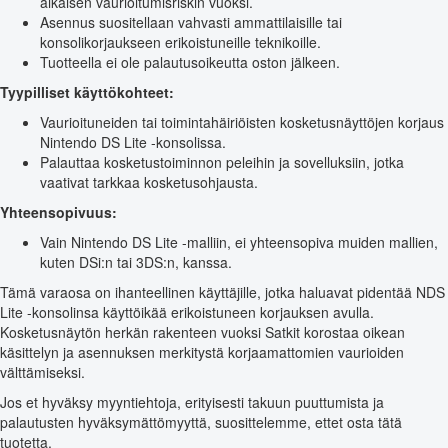
aikaisen vaurioitumisriskin vuoksi.
Asennus suositellaan vahvasti ammattilaisille tai
konsolikorjaukseen erikoistuneille teknikoille.
Tuotteella ei ole palautusoikeutta oston jälkeen.
Tyypilliset käyttökohteet:
Vaurioituneiden tai toimintahäiriöisten kosketusnäyttöjen korjaus
Nintendo DS Lite -konsolissa.
Palauttaa kosketustoiminnon peleihin ja sovelluksiin, jotka
vaativat tarkkaa kosketusohjausta.
Yhteensopivuus:
Vain Nintendo DS Lite -malliin, ei yhteensopiva muiden mallien,
kuten DSi:n tai 3DS:n, kanssa.
Tämä varaosa on ihanteellinen käyttäjille, jotka haluavat pidentää NDS
Lite -konsolinsa käyttöikää erikoistuneen korjauksen avulla.
Kosketusnäytön herkän rakenteen vuoksi Satkit korostaa oikean
käsittelyn ja asennuksen merkitystä korjaamattomien vaurioiden
välttämiseksi.
Jos et hyväksy myyntiehtoja, erityisesti takuun puuttumista ja
palautusten hyväksymättömyyttä, suosittelemme, ettet osta tätä
tuotetta.