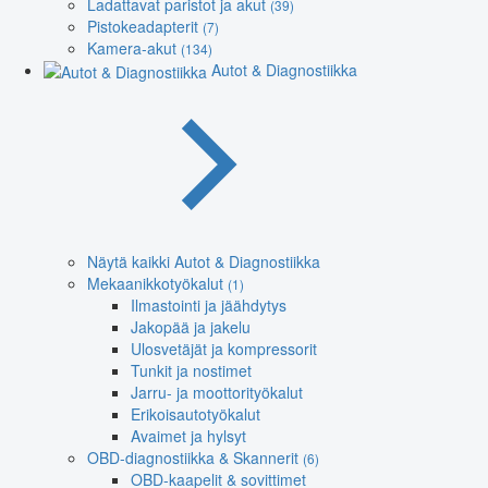
Ladattavat paristot ja akut
(39)
Pistokeadapterit
(7)
Kamera-akut
(134)
Autot & Diagnostiikka
Näytä kaikki Autot & Diagnostiikka
Mekaanikkotyökalut
(1)
Ilmastointi ja jäähdytys
Jakopää ja jakelu
Ulosvetäjät ja kompressorit
Tunkit ja nostimet
Jarru- ja moottorityökalut
Erikoisautotyökalut
Avaimet ja hylsyt
OBD-diagnostiikka & Skannerit
(6)
OBD-kaapelit & sovittimet