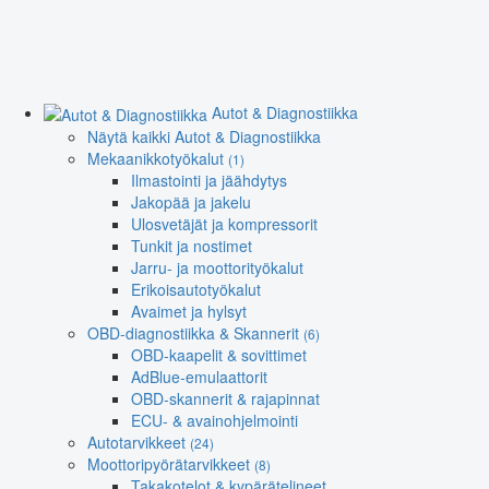
Autot & Diagnostiikka
Näytä kaikki Autot & Diagnostiikka
Mekaanikkotyökalut
(1)
Ilmastointi ja jäähdytys
Jakopää ja jakelu
Ulosvetäjät ja kompressorit
Tunkit ja nostimet
Jarru- ja moottorityökalut
Erikoisautotyökalut
Avaimet ja hylsyt
OBD-diagnostiikka & Skannerit
(6)
OBD-kaapelit & sovittimet
AdBlue-emulaattorit
OBD-skannerit & rajapinnat
ECU- & avainohjelmointi
Autotarvikkeet
(24)
Moottoripyörätarvikkeet
(8)
Takakotelot & kypärätelineet