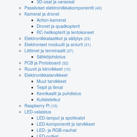
3D-osat ja varaosat
Passiiviset elektroniikkakomponentit
(40)
Kamerat ja dronet
Action-kamerat
Dronet ja quadkopterit
RC-helikopterit ja lentokoneet
Elektroniikkalaatikot ja säilytys
(23)
Elektroniset moduulit ja anturit
(31)
Liittimet ja terminaalit
(37)
Sähköjohdotus
PCB ja Protoboard
(32)
Ruuvit ja kiinnikkeet
(10)
Elektroniikkatarvikkeet
Muut tarvikkeet
Teipit ja liimat
Kemikaalit ja puhdistus
Kutisteletkut
Raspberry Pi
(10)
LED-valaistus
LED-lamput ja spottivalot
LED-komponentit ja tarvikkeet
LED- ja RGB-nauhat
LED-putket