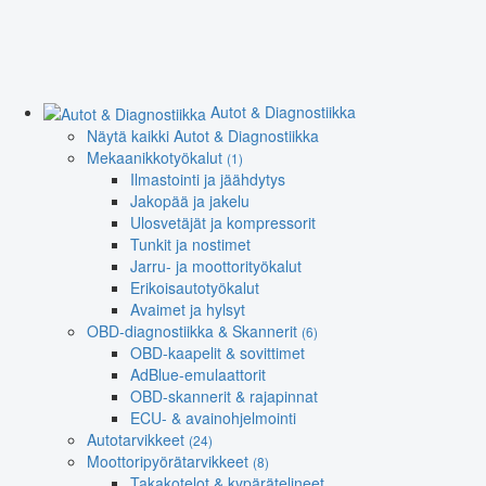
Autot & Diagnostiikka
Näytä kaikki Autot & Diagnostiikka
Mekaanikkotyökalut
(1)
Ilmastointi ja jäähdytys
Jakopää ja jakelu
Ulosvetäjät ja kompressorit
Tunkit ja nostimet
Jarru- ja moottorityökalut
Erikoisautotyökalut
Avaimet ja hylsyt
OBD-diagnostiikka & Skannerit
(6)
OBD-kaapelit & sovittimet
AdBlue-emulaattorit
OBD-skannerit & rajapinnat
ECU- & avainohjelmointi
Autotarvikkeet
(24)
Moottoripyörätarvikkeet
(8)
Takakotelot & kypärätelineet