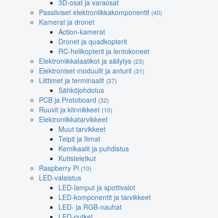
3D-osat ja varaosat
Passiiviset elektroniikkakomponentit
(40)
Kamerat ja dronet
Action-kamerat
Dronet ja quadkopterit
RC-helikopterit ja lentokoneet
Elektroniikkalaatikot ja säilytys
(23)
Elektroniset moduulit ja anturit
(31)
Liittimet ja terminaalit
(37)
Sähköjohdotus
PCB ja Protoboard
(32)
Ruuvit ja kiinnikkeet
(10)
Elektroniikkatarvikkeet
Muut tarvikkeet
Teipit ja liimat
Kemikaalit ja puhdistus
Kutisteletkut
Raspberry Pi
(10)
LED-valaistus
LED-lamput ja spottivalot
LED-komponentit ja tarvikkeet
LED- ja RGB-nauhat
LED-putket