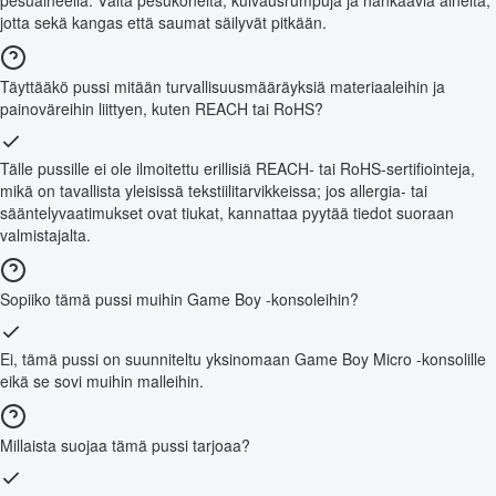
jotta sekä kangas että saumat säilyvät pitkään.
Täyttääkö pussi mitään turvallisuusmääräyksiä materiaaleihin ja
painoväreihin liittyen, kuten REACH tai RoHS?
Tälle pussille ei ole ilmoitettu erillisiä REACH- tai RoHS-sertifiointeja,
mikä on tavallista yleisissä tekstiilitarvikkeissa; jos allergia- tai
sääntelyvaatimukset ovat tiukat, kannattaa pyytää tiedot suoraan
valmistajalta.
Sopiiko tämä pussi muihin Game Boy -konsoleihin?
Ei, tämä pussi on suunniteltu yksinomaan Game Boy Micro -konsolille
eikä se sovi muihin malleihin.
Millaista suojaa tämä pussi tarjoaa?