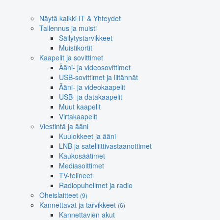
Näytä kaikki IT & Yhteydet
Tallennus ja muisti
Säilytystarvikkeet
Muistikortit
Kaapelit ja sovittimet
Ääni- ja videosovittimet
USB-sovittimet ja liitännät
Ääni- ja videokaapelit
USB- ja datakaapelit
Muut kaapelit
Virtakaapelit
Viestintä ja ääni
Kuulokkeet ja ääni
LNB ja satelliittivastaanottimet
Kaukosäätimet
Mediasoittimet
TV-telineet
Radiopuhelimet ja radio
Oheislaitteet
(9)
Kannettavat ja tarvikkeet
(6)
Kannettavien akut