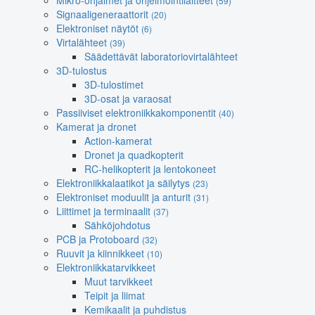
Mikro-ohjaimet ja ohjelmointilaitteet
(59)
Signaaligeneraattorit
(20)
Elektroniset näytöt
(6)
Virtalähteet
(39)
Säädettävät laboratoriovirtalähteet
3D-tulostus
3D-tulostimet
3D-osat ja varaosat
Passiiviset elektroniikkakomponentit
(40)
Kamerat ja dronet
Action-kamerat
Dronet ja quadkopterit
RC-helikopterit ja lentokoneet
Elektroniikkalaatikot ja säilytys
(23)
Elektroniset moduulit ja anturit
(31)
Liittimet ja terminaalit
(37)
Sähköjohdotus
PCB ja Protoboard
(32)
Ruuvit ja kiinnikkeet
(10)
Elektroniikkatarvikkeet
Muut tarvikkeet
Teipit ja liimat
Kemikaalit ja puhdistus