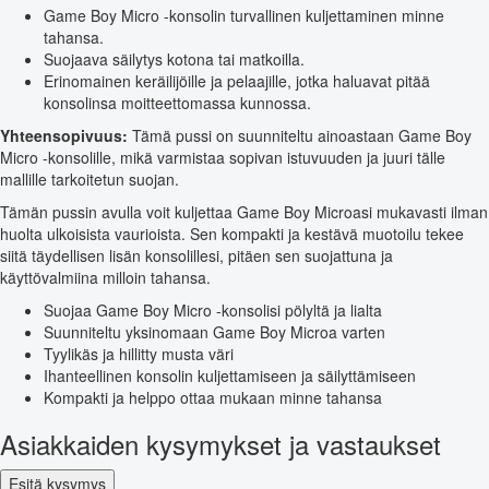
Game Boy Micro -konsolin turvallinen kuljettaminen minne
tahansa.
Suojaava säilytys kotona tai matkoilla.
Erinomainen keräilijöille ja pelaajille, jotka haluavat pitää
konsolinsa moitteettomassa kunnossa.
Yhteensopivuus:
Tämä pussi on suunniteltu ainoastaan Game Boy
Micro -konsolille, mikä varmistaa sopivan istuvuuden ja juuri tälle
mallille tarkoitetun suojan.
Tämän pussin avulla voit kuljettaa Game Boy Microasi mukavasti ilman
huolta ulkoisista vaurioista. Sen kompakti ja kestävä muotoilu tekee
siitä täydellisen lisän konsolillesi, pitäen sen suojattuna ja
käyttövalmiina milloin tahansa.
Suojaa Game Boy Micro -konsolisi pölyltä ja lialta
Suunniteltu yksinomaan Game Boy Microa varten
Tyylikäs ja hillitty musta väri
Ihanteellinen konsolin kuljettamiseen ja säilyttämiseen
Kompakti ja helppo ottaa mukaan minne tahansa
Asiakkaiden kysymykset ja vastaukset
Esitä kysymys