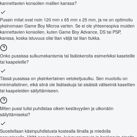
kannettavien konsolien mallien kanssa?
Pussin mitat ovat noin 120 mm x 65 mm x 25 mm, ja ne on optimoitu
yksinomaan Game Boy Microa varten. Se ei ole yhteensopiva muiden
kannettavien konsolien, kuten Game Boy Advance, DS tai PSP,
kanssa, koska istuvuus olisi liian väljä tai liian tiukka.
Onko pussissa sulkumekanismia tai lisälokeroita esimerkiksi kaseteille
tai kaapeleille?
Tässä pussissa on yksinkertainen vetoketjusulku. Sen muotoilu on
minimalistinen, eikä siinä ole lisätaskuja tai sisäisiä väliseiniä kasettien
tai kaapeleiden säilyttämiseen.
Miten pussi tulisi puhdistaa oikein kestävyyden ja ulkonäön
säilyttämiseksi?
Suositellaan käsinpuhdistusta kostealla liinalla ja miedolla
pesuaineella. Vältä pesukoneita, kuivausrumpuja ja hankaavia aineita,