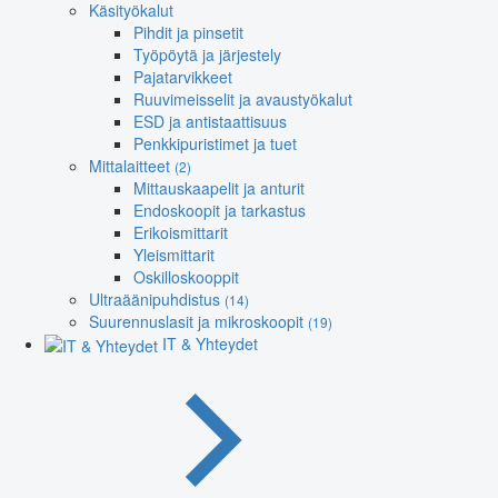
Käsityökalut
Pihdit ja pinsetit
Työpöytä ja järjestely
Pajatarvikkeet
Ruuvimeisselit ja avaustyökalut
ESD ja antistaattisuus
Penkkipuristimet ja tuet
Mittalaitteet
(2)
Mittauskaapelit ja anturit
Endoskoopit ja tarkastus
Erikoismittarit
Yleismittarit
Oskilloskooppit
Ultraäänipuhdistus
(14)
Suurennuslasit ja mikroskoopit
(19)
IT & Yhteydet