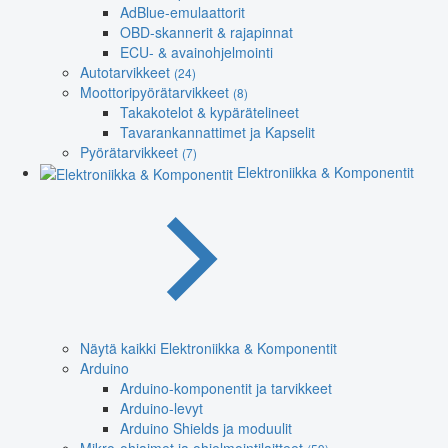
AdBlue-emulaattorit
OBD-skannerit & rajapinnat
ECU- & avainohjelmointi
Autotarvikkeet
(24)
Moottoripyörätarvikkeet
(8)
Takakotelot & kypärätelineet
Tavarankannattimet ja Kapselit
Pyörätarvikkeet
(7)
Elektroniikka & Komponentit
Näytä kaikki Elektroniikka & Komponentit
Arduino
Arduino-komponentit ja tarvikkeet
Arduino-levyt
Arduino Shields ja moduulit