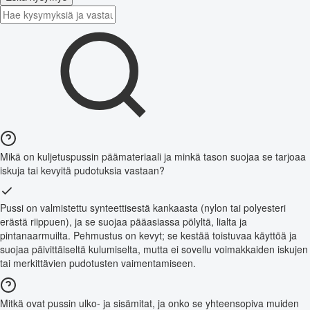
Mikä on kuljetuspussin päämateriaali ja minkä tason suojaa se tarjoaa
iskuja tai kevyitä pudotuksia vastaan?
Pussi on valmistettu synteettisestä kankaasta (nylon tai polyesteri
erästä riippuen), ja se suojaa pääasiassa pölyltä, lialta ja
pintanaarmuilta. Pehmustus on kevyt; se kestää toistuvaa käyttöä ja
suojaa päivittäiseltä kulumiselta, mutta ei sovellu voimakkaiden iskujen
tai merkittävien pudotusten vaimentamiseen.
Mitkä ovat pussin ulko- ja sisämitat, ja onko se yhteensopiva muiden