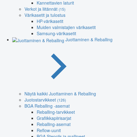
Kannettavien laturit
Verkot ja liitännät
(15)
Värikasetit ja tulostus
HP-värikasetit
Muiden valmistajien värikasetit
Samsung-värikasetit
Juottaminen & Reballing
Näytä kaikki Juottaminen & Reballing
Juotostarvikkeet
(126)
BGA Reballing -asemat
Reballing-tarvikkeet
Grafiikkapiirisarjat
Reballing-asemat
Reflow-uunit
BGA Stencils ja mallineet