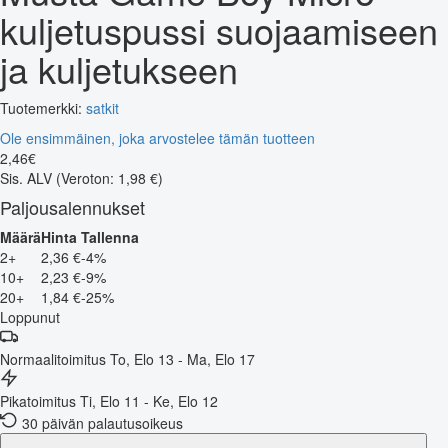
kuljetuspussi suojaamiseen
ja kuljetukseen
Tuotemerkki:
satkit
Ole ensimmäinen, joka arvostelee tämän tuotteen
2
,
46
€
Sis. ALV
(Veroton: 1,98 €)
Paljousalennukset
Määrä
Hinta
Tallenna
2+
2,36 €
-4%
10+
2,23 €
-9%
20+
1,84 €
-25%
Loppunut
Normaalitoimitus
To, Elo 13 - Ma, Elo 17
Pikatoimitus
Ti, Elo 11 - Ke, Elo 12
30 päivän palautusoikeus