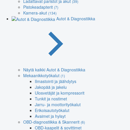
Ladattavat paristot ja akut
(39)
Pistokeadapterit
(7)
Kamera-akut
(134)
Autot & Diagnostiikka
Näytä kaikki Autot & Diagnostiikka
Mekaanikkotyökalut
(1)
Ilmastointi ja jäähdytys
Jakopää ja jakelu
Ulosvetäjät ja kompressorit
Tunkit ja nostimet
Jarru- ja moottorityökalut
Erikoisautotyökalut
Avaimet ja hylsyt
OBD-diagnostiikka & Skannerit
(6)
OBD-kaapelit & sovittimet