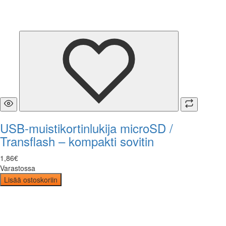
USB-muistikortinlukija microSD /
Transflash – kompakti sovitin
1
,
86
€
Varastossa
Lisää ostoskoriin