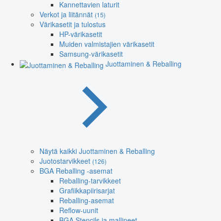
Kannettavien laturit
Verkot ja liitännät
(15)
Värikasetit ja tulostus
HP-värikasetit
Muiden valmistajien värikasetit
Samsung-värikasetit
Juottaminen & Reballing
Näytä kaikki Juottaminen & Reballing
Juotostarvikkeet
(126)
BGA Reballing -asemat
Reballing-tarvikkeet
Grafiikkapiirisarjat
Reballing-asemat
Reflow-uunit
BGA Stencils ja mallineet