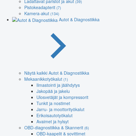
Ladattavat paristot ja akut
(39)
Pistokeadapterit
(7)
Kamera-akut
(134)
Autot & Diagnostiikka
Näytä kaikki Autot & Diagnostiikka
Mekaanikkotyökalut
(1)
Ilmastointi ja jäähdytys
Jakopää ja jakelu
Ulosvetäjät ja kompressorit
Tunkit ja nostimet
Jarru- ja moottorityökalut
Erikoisautotyökalut
Avaimet ja hylsyt
OBD-diagnostiikka & Skannerit
(6)
OBD-kaapelit & sovittimet