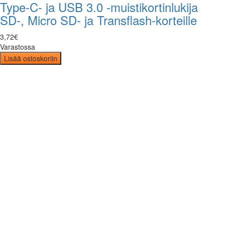
Type-C- ja USB 3.0 -muistikortinlukija
SD-, Micro SD- ja Transflash-korteille
3
,
72
€
Varastossa
Lisää ostoskoriin