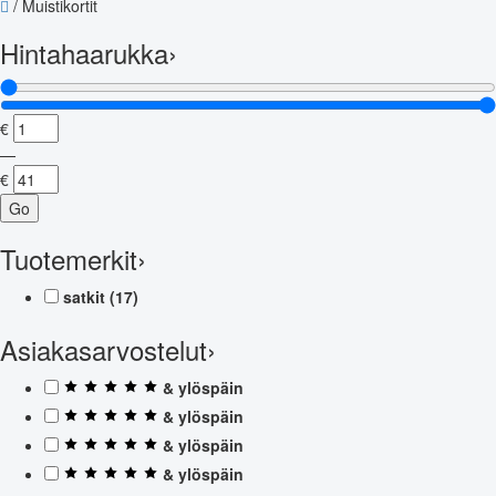
/
Muistikortit
Hintahaarukka
›
€
—
€
Go
Tuotemerkit
›
satkit
(17)
Asiakasarvostelut
›
& ylöspäin
& ylöspäin
& ylöspäin
& ylöspäin