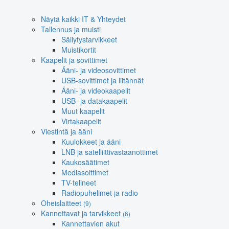
Näytä kaikki IT & Yhteydet
Tallennus ja muisti
Säilytystarvikkeet
Muistikortit
Kaapelit ja sovittimet
Ääni- ja videosovittimet
USB-sovittimet ja liitännät
Ääni- ja videokaapelit
USB- ja datakaapelit
Muut kaapelit
Virtakaapelit
Viestintä ja ääni
Kuulokkeet ja ääni
LNB ja satelliittivastaanottimet
Kaukosäätimet
Mediasoittimet
TV-telineet
Radiopuhelimet ja radio
Oheislaitteet
(9)
Kannettavat ja tarvikkeet
(6)
Kannettavien akut