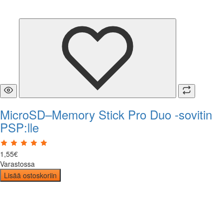
MicroSD–Memory Stick Pro Duo -sovitin
PSP:lle
1
,
55
€
Varastossa
Lisää ostoskoriin