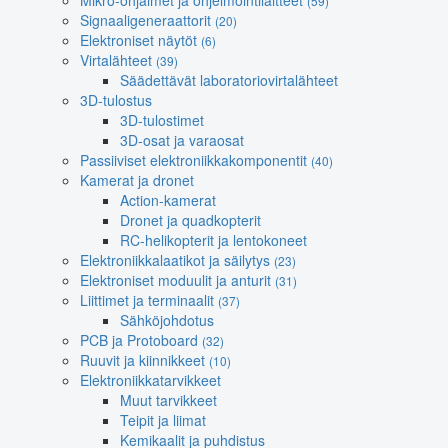
Mikro-ohjaimet ja ohjelmointilaitteet
(59)
Signaaligeneraattorit
(20)
Elektroniset näytöt
(6)
Virtalähteet
(39)
Säädettävät laboratoriovirtalähteet
3D-tulostus
3D-tulostimet
3D-osat ja varaosat
Passiiviset elektroniikkakomponentit
(40)
Kamerat ja dronet
Action-kamerat
Dronet ja quadkopterit
RC-helikopterit ja lentokoneet
Elektroniikkalaatikot ja säilytys
(23)
Elektroniset moduulit ja anturit
(31)
Liittimet ja terminaalit
(37)
Sähköjohdotus
PCB ja Protoboard
(32)
Ruuvit ja kiinnikkeet
(10)
Elektroniikkatarvikkeet
Muut tarvikkeet
Teipit ja liimat
Kemikaalit ja puhdistus