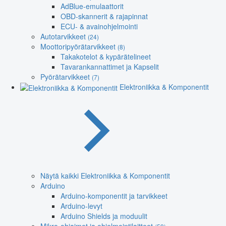
AdBlue-emulaattorit
OBD-skannerit & rajapinnat
ECU- & avainohjelmointi
Autotarvikkeet
(24)
Moottoripyörätarvikkeet
(8)
Takakotelot & kypärätelineet
Tavarankannattimet ja Kapselit
Pyörätarvikkeet
(7)
Elektroniikka & Komponentit
Näytä kaikki Elektroniikka & Komponentit
Arduino
Arduino-komponentit ja tarvikkeet
Arduino-levyt
Arduino Shields ja moduulit