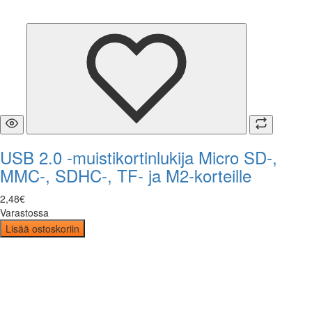
USB 2.0 -muistikortinlukija Micro SD-,
MMC-, SDHC-, TF- ja M2-korteille
2
,
48
€
Varastossa
Lisää ostoskoriin