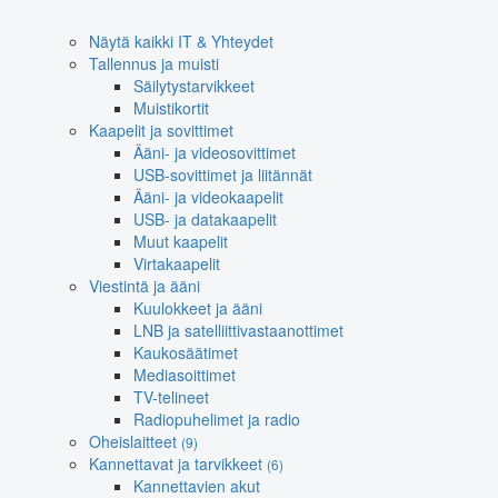
Näytä kaikki IT & Yhteydet
Tallennus ja muisti
Säilytystarvikkeet
Muistikortit
Kaapelit ja sovittimet
Ääni- ja videosovittimet
USB-sovittimet ja liitännät
Ääni- ja videokaapelit
USB- ja datakaapelit
Muut kaapelit
Virtakaapelit
Viestintä ja ääni
Kuulokkeet ja ääni
LNB ja satelliittivastaanottimet
Kaukosäätimet
Mediasoittimet
TV-telineet
Radiopuhelimet ja radio
Oheislaitteet
(9)
Kannettavat ja tarvikkeet
(6)
Kannettavien akut