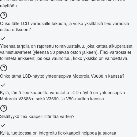
näyttöön.
Onko tälle LCD-varaosalle takuuta, ja voiko yksittäisiä flex-varaosia
ostaa erikseen?
Yleensä tarjolla on rajoitettu toimivuustakuu, joka kattaa alkuperäiset
valmistusvirheet (yleensä 30 päivää oston jälkeen). Flex-varaosia ei
toimiteta erikseen; jos osa vaurioituu, koko yksikkö on vaihdettava.
Onko tämä LCD-näyttö yhteensopiva Motorola V3688:n kanssa?
Kyllä, tämä flex-kaapelilla varustettu LCD-näyttö on yhteensopiva
Motorola V3688:n sekä V3690- ja V50-mallien kanssa.
Sisältyykö flex-kaapeli liitäntää varten?
Kyllä, tuotteessa on integroitu flex-kaapeli helppoa ja suoraa