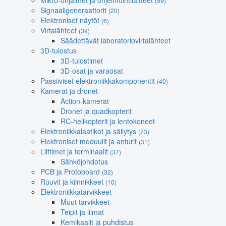
Mikro-ohjaimet ja ohjelmointilaitteet
(59)
Signaaligeneraattorit
(20)
Elektroniset näytöt
(6)
Virtalähteet
(39)
Säädettävät laboratoriovirtalähteet
3D-tulostus
3D-tulostimet
3D-osat ja varaosat
Passiiviset elektroniikkakomponentit
(40)
Kamerat ja dronet
Action-kamerat
Dronet ja quadkopterit
RC-helikopterit ja lentokoneet
Elektroniikkalaatikot ja säilytys
(23)
Elektroniset moduulit ja anturit
(31)
Liittimet ja terminaalit
(37)
Sähköjohdotus
PCB ja Protoboard
(32)
Ruuvit ja kiinnikkeet
(10)
Elektroniikkatarvikkeet
Muut tarvikkeet
Teipit ja liimat
Kemikaalit ja puhdistus