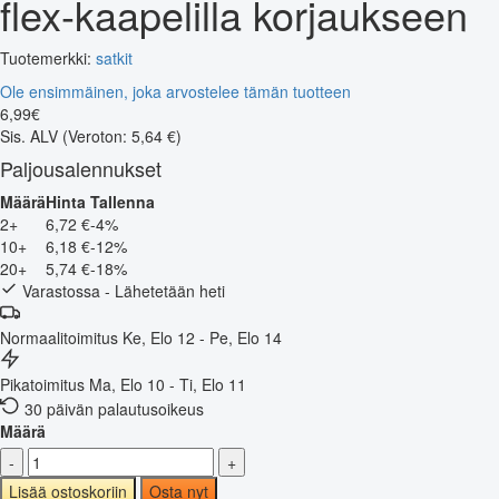
flex-kaapelilla korjaukseen
Tuotemerkki:
satkit
Ole ensimmäinen, joka arvostelee tämän tuotteen
6
,
99
€
Sis. ALV
(Veroton: 5,64 €)
Paljousalennukset
Määrä
Hinta
Tallenna
2+
6,72 €
-4%
10+
6,18 €
-12%
20+
5,74 €
-18%
Varastossa - Lähetetään heti
Normaalitoimitus
Ke, Elo 12 - Pe, Elo 14
Pikatoimitus
Ma, Elo 10 - Ti, Elo 11
30 päivän palautusoikeus
Määrä
-
+
Lisää ostoskoriin
Osta nyt