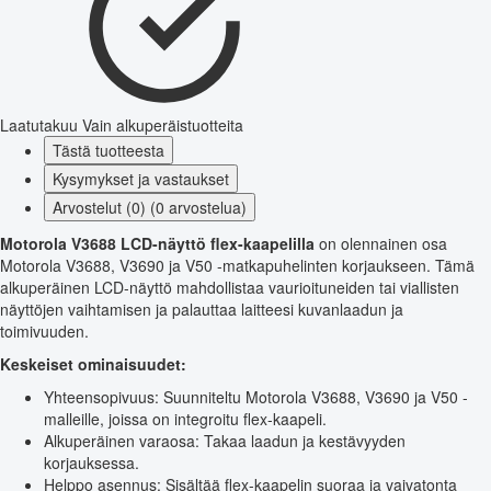
Laatutakuu
Vain alkuperäistuotteita
Tästä tuotteesta
Kysymykset ja vastaukset
Arvostelut (0) (0 arvostelua)
Motorola V3688 LCD-näyttö flex-kaapelilla
on olennainen osa
Motorola V3688, V3690 ja V50 -matkapuhelinten korjaukseen. Tämä
alkuperäinen LCD-näyttö mahdollistaa vaurioituneiden tai viallisten
näyttöjen vaihtamisen ja palauttaa laitteesi kuvanlaadun ja
toimivuuden.
Keskeiset ominaisuudet:
Yhteensopivuus: Suunniteltu Motorola V3688, V3690 ja V50 -
malleille, joissa on integroitu flex-kaapeli.
Alkuperäinen varaosa: Takaa laadun ja kestävyyden
korjauksessa.
Helppo asennus: Sisältää flex-kaapelin suoraa ja vaivatonta