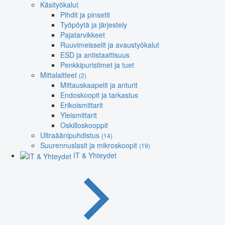
Käsityökalut
Pihdit ja pinsetit
Työpöytä ja järjestely
Pajatarvikkeet
Ruuvimeisselit ja avaustyökalut
ESD ja antistaattisuus
Penkkipuristimet ja tuet
Mittalaitteet
(2)
Mittauskaapelit ja anturit
Endoskoopit ja tarkastus
Erikoismittarit
Yleismittarit
Oskilloskooppit
Ultraäänipuhdistus
(14)
Suurennuslasit ja mikroskoopit
(19)
IT & Yhteydet