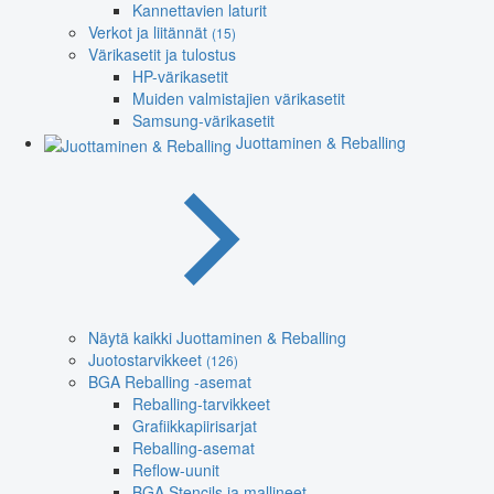
Kannettavien laturit
Verkot ja liitännät
(15)
Värikasetit ja tulostus
HP-värikasetit
Muiden valmistajien värikasetit
Samsung-värikasetit
Juottaminen & Reballing
Näytä kaikki Juottaminen & Reballing
Juotostarvikkeet
(126)
BGA Reballing -asemat
Reballing-tarvikkeet
Grafiikkapiirisarjat
Reballing-asemat
Reflow-uunit
BGA Stencils ja mallineet