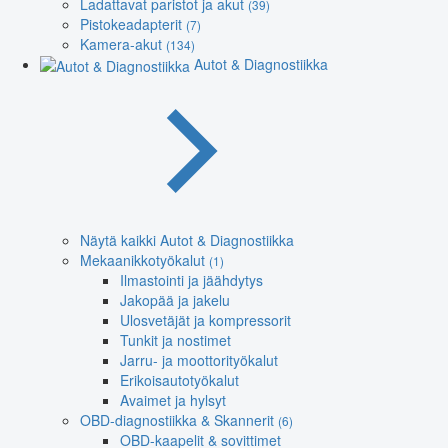
Ladattavat paristot ja akut
(39)
Pistokeadapterit
(7)
Kamera-akut
(134)
Autot & Diagnostiikka
Näytä kaikki Autot & Diagnostiikka
Mekaanikkotyökalut
(1)
Ilmastointi ja jäähdytys
Jakopää ja jakelu
Ulosvetäjät ja kompressorit
Tunkit ja nostimet
Jarru- ja moottorityökalut
Erikoisautotyökalut
Avaimet ja hylsyt
OBD-diagnostiikka & Skannerit
(6)
OBD-kaapelit & sovittimet