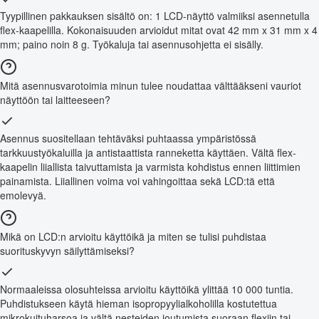
Tyypillinen pakkauksen sisältö on: 1 LCD-näyttö valmiiksi asennetulla
flex-kaapelilla. Kokonaisuuden arvioidut mitat ovat 42 mm x 31 mm x 4
mm; paino noin 8 g. Työkaluja tai asennusohjetta ei sisälly.
Mitä asennusvarotoimia minun tulee noudattaa välttääkseni vauriot
näyttöön tai laitteeseen?
Asennus suositellaan tehtäväksi puhtaassa ympäristössä
tarkkuustyökaluilla ja antistaattista ranneketta käyttäen. Vältä flex-
kaapelin liiallista taivuttamista ja varmista kohdistus ennen liittimien
painamista. Liiallinen voima voi vahingoittaa sekä LCD:tä että
emolevyä.
Mikä on LCD:n arvioitu käyttöikä ja miten se tulisi puhdistaa
suorituskyvyn säilyttämiseksi?
Normaaleissa olosuhteissa arvioitu käyttöikä ylittää 10 000 tuntia.
Puhdistukseen käytä hieman isopropyylialkoholilla kostutettua
mikrokuituharsoa ja vältä nesteiden joutumista suoraan flexiin tai