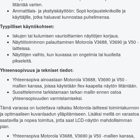
liitäntää varten.
Ammattilais- ja yksityiskäyttöön: Sopii korjausteknikoille ja
käyttäjille, jotka haluavat kunnostaa puhelimensa.
Tyypilliset käyttökohteet:
Iskujen tai kulumisen vaurioittamien näyttöjen korjaus.
Näyttötoiminnon palauttaminen Motorola V3688, V3690 ja V50 -
laitteissa.
Näyttöjen vaihto, kun kuvassa on ongelmia tai kuolleita
pikseleitä.
Yhteensopivuus ja tekniset tiedot:
Yhteensopiva ainoastaan Motorola V3688, V3690 ja V50 -
mallien kanssa, joissa käytetään flex-kaapelia näytön liitäntään.
Suosittelemme tarkistamaan tarkan mallin ennen ostoa
yhteensopivuuden varmistamiseksi.
Tämä varaosa on luotettava ratkaisu Motorola-laitteesi toimintakunnon
ja optimaalisen kuvanlaadun ylläpitämiseen. Lisäksi meillä on varastoa
saatavilla ja nopea toimitus, jotta saat LCD-näytön mahdollisimman
pian.
Yhteensopiva Motorola V3688, V3690 ja V50 -mallien kanssa,