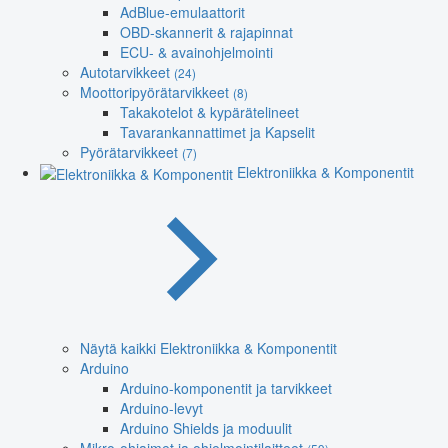
AdBlue-emulaattorit
OBD-skannerit & rajapinnat
ECU- & avainohjelmointi
Autotarvikkeet
(24)
Moottoripyörätarvikkeet
(8)
Takakotelot & kypärätelineet
Tavarankannattimet ja Kapselit
Pyörätarvikkeet
(7)
Elektroniikka & Komponentit
Näytä kaikki Elektroniikka & Komponentit
Arduino
Arduino-komponentit ja tarvikkeet
Arduino-levyt
Arduino Shields ja moduulit