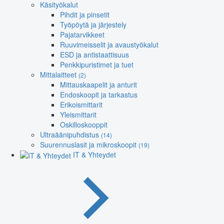
Käsityökalut
Pihdit ja pinsetit
Työpöytä ja järjestely
Pajatarvikkeet
Ruuvimeisselit ja avaustyökalut
ESD ja antistaattisuus
Penkkipuristimet ja tuet
Mittalaitteet
(2)
Mittauskaapelit ja anturit
Endoskoopit ja tarkastus
Erikoismittarit
Yleismittarit
Oskilloskooppit
Ultraäänipuhdistus
(14)
Suurennuslasit ja mikroskoopit
(19)
IT & Yhteydet