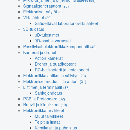
Mikro-ohjaimet ja ohjelmointilaitteet
(59)
Signaaligeneraattorit
(20)
Elektroniset näytöt
(6)
Virtalähteet
(39)
Säädettävät laboratoriovirtalähteet
3D-tulostus
3D-tulostimet
3D-osat ja varaosat
Passiiviset elektroniikkakomponentit
(40)
Kamerat ja dronet
Action-kamerat
Dronet ja quadkopterit
RC-helikopterit ja lentokoneet
Elektroniikkalaatikot ja säilytys
(23)
Elektroniset moduulit ja anturit
(31)
Liittimet ja terminaalit
(37)
Sähköjohdotus
PCB ja Protoboard
(32)
Ruuvit ja kiinnikkeet
(10)
Elektroniikkatarvikkeet
Muut tarvikkeet
Teipit ja liimat
Kemikaalit ja puhdistus