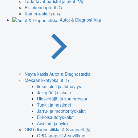
Ladattavat paristot ja akut
(39)
Pistokeadapterit
(7)
Kamera-akut
(134)
Autot & Diagnostiikka
Näytä kaikki Autot & Diagnostiikka
Mekaanikkotyökalut
(1)
Ilmastointi ja jäähdytys
Jakopää ja jakelu
Ulosvetäjät ja kompressorit
Tunkit ja nostimet
Jarru- ja moottorityökalut
Erikoisautotyökalut
Avaimet ja hylsyt
OBD-diagnostiikka & Skannerit
(6)
OBD-kaapelit & sovittimet