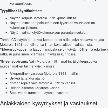
korvaamiseen.
Tyypilliset käyttökohteet:
Näytön korjaus Motorola T191 -puhelimissa.
Näytön toiminnan palauttaminen fyysisten vaurioiden tai
kulumisen jälkeen.
Näytön vaihto käyttökokemuksen parantamiseksi.
Tämä LCD-näyttö on tärkeä komponentti niille, jotka haluavat korjata
Motorola T191 -puhelimensa ilman koko laitteen vaihtamista.
Yhteensopivuuden ja laadun ansiosta se on käytännöllinen ja edullinen
ratkaisu puhelimen pitämiseen hyvässä kunnossa.
Yhteensopivuus:
Vain Motorola T191 -malliin. Ei yhteensopiva
muiden mallien tai merkkien kanssa.
Alkuperäinen varaosa Motorola T191 -malliin
Selkeä ja tarkka näyttö
Yhteensopiva vain Motorola T191:n kanssa
Helppo asentaa korjausta varten
Sopii vaurioituneiden näyttöjen vaihtoon
Asiakkaiden kysymykset ja vastaukset