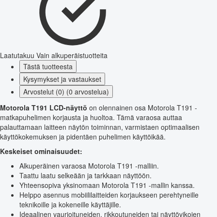
Laatutakuu
Vain alkuperäistuotteita
Tästä tuotteesta
Kysymykset ja vastaukset
Arvostelut (0) (0 arvostelua)
Motorola T191 LCD-näyttö
on olennainen osa Motorola T191 -
matkapuhelimen korjausta ja huoltoa. Tämä varaosa auttaa
palauttamaan laitteen näytön toiminnan, varmistaen optimaalisen
käyttökokemuksen ja pidentäen puhelimen käyttöikää.
Keskeiset ominaisuudet:
Alkuperäinen varaosa Motorola T191 -malliin.
Taattu laatu selkeään ja tarkkaan näyttöön.
Yhteensopiva yksinomaan Motorola T191 -mallin kanssa.
Helppo asennus mobiililaitteiden korjaukseen perehtyneille
teknikoille ja kokeneille käyttäjille.
Ideaalinen vaurioituneiden, rikkoutuneiden tai näyttövikojen