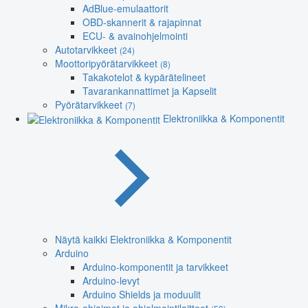
AdBlue-emulaattorit
OBD-skannerit & rajapinnat
ECU- & avainohjelmointi
Autotarvikkeet
(24)
Moottoripyörätarvikkeet
(8)
Takakotelot & kypärätelineet
Tavarankannattimet ja Kapselit
Pyörätarvikkeet
(7)
Elektroniikka & Komponentit
Näytä kaikki Elektroniikka & Komponentit
Arduino
Arduino-komponentit ja tarvikkeet
Arduino-levyt
Arduino Shields ja moduulit