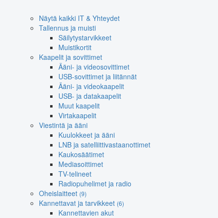
Näytä kaikki IT & Yhteydet
Tallennus ja muisti
Säilytystarvikkeet
Muistikortit
Kaapelit ja sovittimet
Ääni- ja videosovittimet
USB-sovittimet ja liitännät
Ääni- ja videokaapelit
USB- ja datakaapelit
Muut kaapelit
Virtakaapelit
Viestintä ja ääni
Kuulokkeet ja ääni
LNB ja satelliittivastaanottimet
Kaukosäätimet
Mediasoittimet
TV-telineet
Radiopuhelimet ja radio
Oheislaitteet
(9)
Kannettavat ja tarvikkeet
(6)
Kannettavien akut