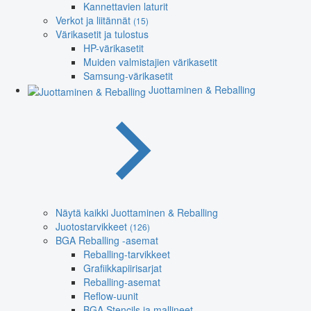
Kannettavien laturit
Verkot ja liitännät
(15)
Värikasetit ja tulostus
HP-värikasetit
Muiden valmistajien värikasetit
Samsung-värikasetit
Juottaminen & Reballing
Näytä kaikki Juottaminen & Reballing
Juotostarvikkeet
(126)
BGA Reballing -asemat
Reballing-tarvikkeet
Grafiikkapiirisarjat
Reballing-asemat
Reflow-uunit
BGA Stencils ja mallineet