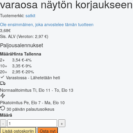
varaosa näytön korjaukseen
Tuotemerkki:
satkit
Ole ensimmäinen, joka arvostelee tämän tuotteen
3
,
68
€
Sis. ALV
(Veroton: 2,97 €)
Paljousalennukset
Määrä
Hinta
Tallenna
2+
3,54 €
-4%
10+
3,35 €
-9%
20+
2,95 €
-20%
Varastossa - Lähetetään heti
Normaalitoimitus
Ti, Elo 11 - To, Elo 13
Pikatoimitus
Pe, Elo 7 - Ma, Elo 10
30 päivän palautusoikeus
Määrä
-
+
Lisää ostoskoriin
Osta nyt